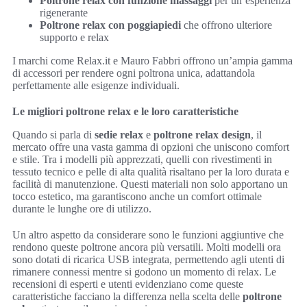
Poltrone relax con funzione massaggi
per un’esperienza
rigenerante
Poltrone relax con poggiapiedi
che offrono ulteriore
supporto e relax
I marchi come Relax.it e Mauro Fabbri offrono un’ampia gamma
di accessori per rendere ogni poltrona unica, adattandola
perfettamente alle esigenze individuali.
Le migliori poltrone relax e le loro caratteristiche
Quando si parla di
sedie relax
e
poltrone relax design
, il
mercato offre una vasta gamma di opzioni che uniscono comfort
e stile. Tra i modelli più apprezzati, quelli con rivestimenti in
tessuto tecnico e pelle di alta qualità risaltano per la loro durata e
facilità di manutenzione. Questi materiali non solo apportano un
tocco estetico, ma garantiscono anche un comfort ottimale
durante le lunghe ore di utilizzo.
Un altro aspetto da considerare sono le funzioni aggiuntive che
rendono queste poltrone ancora più versatili. Molti modelli ora
sono dotati di ricarica USB integrata, permettendo agli utenti di
rimanere connessi mentre si godono un momento di relax. Le
recensioni di esperti e utenti evidenziano come queste
caratteristiche facciano la differenza nella scelta delle
poltrone