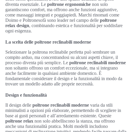
diventa essenziale. Le
poltrone ergonomiche
non solo
garantiscono comfort, ma offrono anche funzioni aggiuntive,
come massaggi integrati e poggiapiedi. Marchi rinomati come
Doimo e Poltronesofà sono leader nel campo delle
poltrone
relax design
, combinando estetica e funzionalità per soddisfare
ogni esigenza.
La scelta delle poltrone reclinabili moderne
Selezionare la poltrona reclinabile perfetta può sembrare un
compito arduo, ma concentrandosi su alcuni aspetti chiave, il
processo diventa più semplice. Le
poltrone reclinabili moderne
non soltanto offrono un comfort eccezionale, ma si integrano
anche facilmente in qualsiasi ambiente domestico. È
fondamentale considerare il design e la funzionalità in modo da
trovare un modello adatto alle proprie necessità.
Design e funzionalità
Il design delle
poltrone reclinabili moderne
varia da stili
minimalisti a opzioni più elaborate, permettendo di scegliere in
base ai gusti personali e all’arredamento esistente. Queste
poltrone relax
non solo abbelliscono la stanza, ma offrono
anche una funzionalità pratica. Molti modelli includono
meccanismi di reclinazione intuitivi, rendendo facile passare dalla