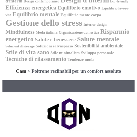
Design d'interni
d'interni
Design contemporaneo
Eco-friendly
Efficienza energetica
Equilibrio emotivo
Equilibrio lavoro-
Equilibrio mentale
Equilibrio mente-corpo
vita
Gestione dello stress
Interior design
Risparmio
Mindfulness
Moda italiana
Organizzazione domestica
energetico
Salute mentale
Salute e benessere
Sostenibilità ambientale
Soluzioni salvaspazio
Soluzioni di storage
Stile di vita sano
Stile minimalista
Sviluppo personale
Tecniche di rilassamento
Tendenze moda
Casa
>
Poltrone reclinabili per un comfort assoluto