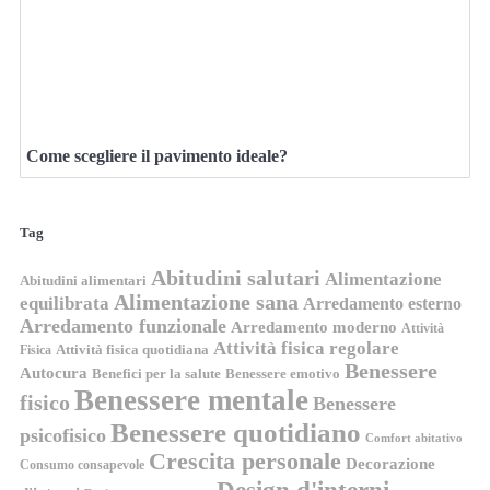
Come scegliere il pavimento ideale?
Tag
Abitudini salutari
Alimentazione
Abitudini alimentari
Alimentazione sana
equilibrata
Arredamento esterno
Arredamento funzionale
Arredamento moderno
Attività
Attività fisica regolare
Attività fisica quotidiana
Fisica
Benessere
Autocura
Benefici per la salute
Benessere emotivo
Benessere mentale
fisico
Benessere
Benessere quotidiano
psicofisico
Comfort abitativo
Crescita personale
Decorazione
Consumo consapevole