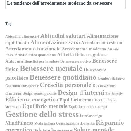
Le tendenze dell’arredamento moderno da conoscere
Tag
Abitudini salutari
Alimentazione
Abitudini alimentari
Alimentazione sana
equilibrata
Arredamento esterno
Arredamento funzionale
Arredamento moderno
Attività
Attività fisica regolare
Attività fisica quotidiana
Fisica
Benessere
Autocura
Benefici per la salute
Benessere emotivo
Benessere mentale
fisico
Benessere
Benessere quotidiano
psicofisico
Comfort abitativo
Crescita personale
Decorazione
Consumo consapevole
Design d'interni
d'interni
Design contemporaneo
Eco-friendly
Efficienza energetica
Equilibrio emotivo
Equilibrio
Equilibrio mentale
Equilibrio mente-corpo
lavoro-vita
Gestione dello stress
Interior design
Risparmio
Mindfulness
Moda italiana
Organizzazione domestica
energetico
Salute mentale
Salute e benessere