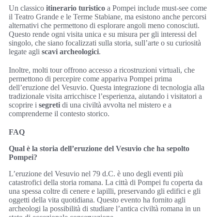
Un classico
itinerario turistico
a Pompei include must-see come
il Teatro Grande e le Terme Stabiane, ma esistono anche percorsi
alternativi che permettono di esplorare angoli meno conosciuti.
Questo rende ogni visita unica e su misura per gli interessi del
singolo, che siano focalizzati sulla storia, sull’arte o su curiosità
legate agli
scavi archeologici
.
Inoltre, molti tour offrono accesso a ricostruzioni virtuali, che
permettono di percepire come appariva Pompei prima
dell’eruzione del Vesuvio. Questa integrazione di tecnologia alla
tradizionale visita arricchisce l’esperienza, aiutando i visitatori a
scoprire i
segreti
di una civiltà avvolta nel mistero e a
comprenderne il contesto storico.
FAQ
Qual è la storia dell’eruzione del Vesuvio che ha sepolto
Pompei?
L’eruzione del Vesuvio nel 79 d.C. è uno degli eventi più
catastrofici della storia romana. La città di Pompei fu coperta da
una spessa coltre di cenere e lapilli, preservando gli edifici e gli
oggetti della vita quotidiana. Questo evento ha fornito agli
archeologi la possibilità di studiare l’antica civiltà romana in un