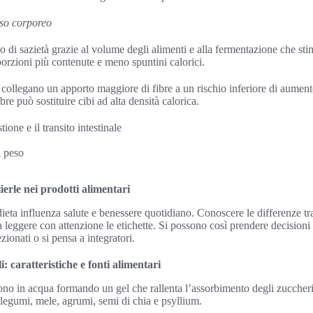
peso corporeo
so di sazietà grazie al volume degli alimenti e alla fermentazione che 
rzioni più contenute e meno spuntini calorici.
ollegano un apporto maggiore di fibre a un rischio inferiore di aument
bre può sostituire cibi ad alta densità calorica.
tione e il transito intestinale
l peso
lierle nei prodotti alimentari
 dieta influenza salute e benessere quotidiano. Conoscere le differenze tra 
e a leggere con attenzione le etichette. Si possono così prendere decision
ionati o si pensa a integratori.
li: caratteristiche e fonti alimentari
vono in acqua formando un gel che rallenta l’assorbimento degli zuccheri
legumi, mele, agrumi, semi di chia e psyllium.