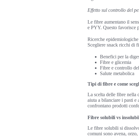
Effetto sul controllo del 
Le fibre aumentano il sen
e PYY. Questo favorisce po
Ricerche epidemiologiche c
Scegliere snack ricchi di fi
Benefici per la diges
Fibre e glicemia
Fibre e controllo de
Salute metabolica
Tipi di fibre e come sceg
La scelta delle fibre nella
aiuta a bilanciare i pasti 
confrontano prodotti confez
Fibre solubili vs insolubi
Le fibre solubili si dissol
comuni sono avena, orzo, 