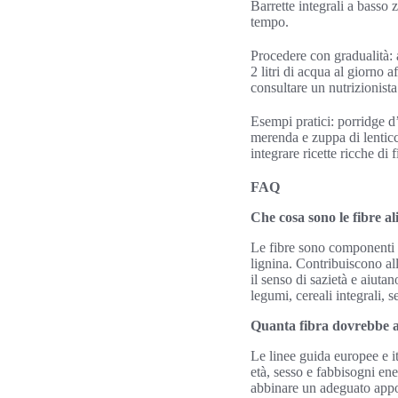
Barrette integrali a basso
tempo.
Procedere con gradualità: 
2 litri di acqua al giorno 
consultare un nutrizionista
Esempi pratici: porridge d
merenda e zuppa di lenticc
integrare ricette ricche di 
FAQ
Che cosa sono le fibre a
Le fibre sono componenti v
lignina. Contribuiscono all
il senso di sazietà e aiuta
legumi, cereali integrali, s
Quanta fibra dovrebbe a
Le linee guida europee e i
età, sesso e fabbisogni en
abbinare un adeguato appo