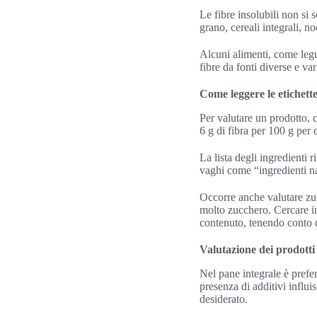
Le fibre insolubili non si 
grano, cereali integrali, no
Alcuni alimenti, come legu
fibre da fonti diverse e var
Come leggere le etichette
Per valutare un prodotto, 
6 g di fibra per 100 g per 
La lista degli ingredienti 
vaghi come “ingredienti na
Occorre anche valutare zucc
molto zucchero. Cercare in
contenuto, tenendo conto d
Valutazione dei prodotti 
Nel pane integrale è preferi
presenza di additivi influi
desiderato.