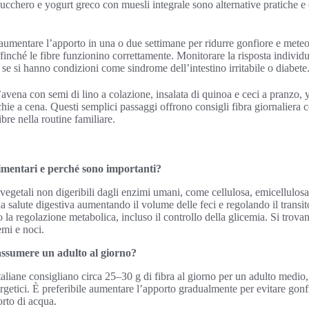
 zucchero e yogurt greco con muesli integrale sono alternative pratiche 
aumentare l’apporto in una o due settimane per ridurre gonfiore e mete
affinché le fibre funzionino correttamente. Monitorare la risposta individu
 se si hanno condizioni come sindrome dell’intestino irritabile o diabete
’avena con semi di lino a colazione, insalata di quinoa e ceci a pranzo,
hie a cena. Questi semplici passaggi offrono consigli fibra giornaliera 
fibre nella routine familiare.
limentari e perché sono importanti?
egetali non digeribili dagli enzimi umani, come cellulosa, emicellulos
a salute digestiva aumentando il volume delle feci e regolando il transit
no la regolazione metabolica, incluso il controllo della glicemia. Si trovan
emi e noci.
ssumere un adulto al giorno?
taliane consigliano circa 25–30 g di fibra al giorno per un adulto medio,
ergetici. È preferibile aumentare l’apporto gradualmente per evitare gon
rto di acqua.