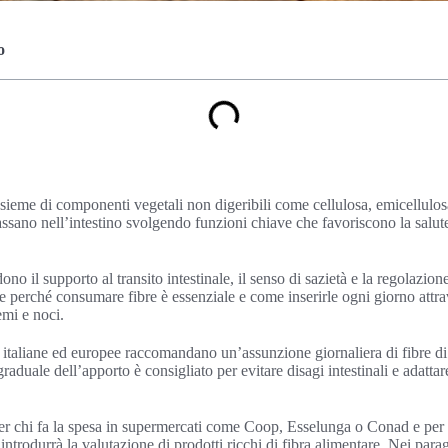
o
nsieme di componenti vegetali non digeribili come cellulosa, emicellulo
ssano nell’intestino svolgendo funzioni chiave che favoriscono la salute 
dono il supporto al transito intestinale, il senso di sazietà e la regolazi
 perché consumare fibre è essenziale e come inserirle ogni giorno attrav
emi e noci.
i italiane ed europee raccomandano un’assunzione giornaliera di fibre d
duale dell’apporto è consigliato per evitare disagi intestinali e adattare
er chi fa la spesa in supermercati come Coop, Esselunga o Conad e per c
trodurrà la valutazione di prodotti ricchi di fibra alimentare. Nei parag