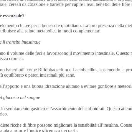
le, cereali da colazione e barrette per capire i reali benefici delle fibre 
 essenziale?
elemento chiave per il benessere quotidiano. La loro presenza nella die
ntribuisce alla salute metabolica in modi complementari.
 il transito intestinale
no il volume delle feci e favoriscono il movimento intestinale. Questo m
chezza cronica.
no batteri utili come Bifidobacterium e Lactobacillus, sostenendo la prod
ù equilibrato e pareti intestinali più sane.
ll’apporto e una buona idratazione aiutano a evitare gonfiore e meteor
el glucosio nel sangue
o lo svuotamento gastrico e l’assorbimento dei carboidrati. Questo attenu
mico.
diete ricche di fibre possono migliorare la sensibilità all’insulina. Consu
aiuta a ridurre l’indice glicemico dei pasti.