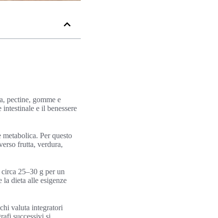
sa, pectine, gomme e
intestinale e il benessere
one metabolica. Per questo
erso frutta, verdura,
i circa 25–30 g per un
 la dieta alle esigenze
hi valuta integratori
rafi successivi si