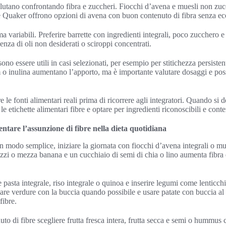
valutano confrontando fibra e zuccheri. Fiocchi d’avena e muesli non zu
e Quaker offrono opzioni di avena con buon contenuto di fibra senza ec
a variabili. Preferire barrette con ingredienti integrali, poco zucchero 
enza di oli non desiderati o sciroppi concentrati.
sono essere utili in casi selezionati, per esempio per stitichezza persisten
m o inulina aumentano l’apporto, ma è importante valutare dosaggi e poss
e le fonti alimentari reali prima di ricorrere agli integratori. Quando si d
e le etichette alimentari fibre e optare per ingredienti riconoscibili e con
ntare l’assunzione di fibre nella dieta quotidiana
in modo semplice, iniziare la giornata con fiocchi d’avena integrali o m
zi o mezza banana e un cucchiaio di semi di chia o lino aumenta fibra
e pasta integrale, riso integrale o quinoa e inserire legumi come lenticchi
re verdure con la buccia quando possibile e usare patate con buccia al 
fibre.
uto di fibre scegliere frutta fresca intera, frutta secca e semi o hummus 