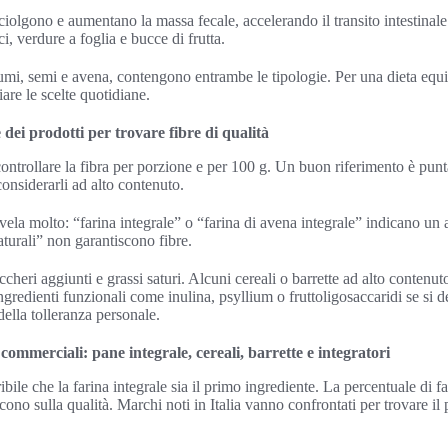
sciolgono e aumentano la massa fecale, accelerando il transito intestinale
ci, verdure a foglia e bucce di frutta.
mi, semi e avena, contengono entrambe le tipologie. Per una dieta equili
iare le scelte quotidiane.
 dei prodotti per trovare fibre di qualità
controllare la fibra per porzione e per 100 g. Un buon riferimento è pun
considerarli ad alto contenuto.
rivela molto: “farina integrale” o “farina di avena integrale” indicano un
turali” non garantiscono fibre.
heri aggiunti e grassi saturi. Alcuni cereali o barrette ad alto contenut
gredienti funzionali come inulina, psyllium o fruttoligosaccaridi se si d
ella tolleranza personale.
commerciali: pane integrale, cereali, barrette e integratori
bile che la farina integrale sia il primo ingrediente. La percentuale di fa
scono sulla qualità. Marchi noti in Italia vanno confrontati per trovare il 