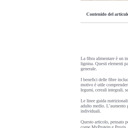
Contenido del artícul
La fibra alimentare è un i
lignina. Questi elementi pa
generale.
I benefici delle fibre inclu
motivo è utile comprendere
legumi, cereali integrali, s
Le linee guida nutrizional
adulto medio. L’aumento gra
individuali.
Questo articolo, pensato p
come MyProtein e Prozis, in