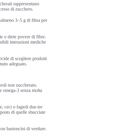
ccherati rappresentano
cesso di zucchero.
e almeno 3–5 g di fibra per
te o diete povere di fibre.
ibili interazioni mediche
ecide di scegliere prodotti
tenuto adeguato.
uesli non zuccherato.
 e omega‑3 senza molta
e, ceci o fagioli due‑tre
posto di quelle sbucciate
con bastoncini di verdure.