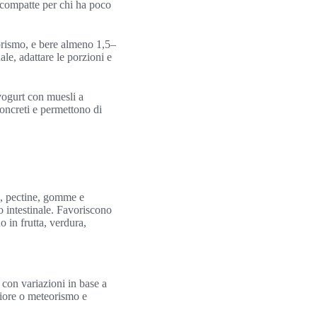
e compatte per chi ha poco
orismo, e bere almeno 1,5–
ale, adattare le porzioni e
.
 yogurt con muesli a
concreti e permettono di
a, pectine, gomme e
o intestinale. Favoriscono
o in frutta, verdura,
 con variazioni in base a
fiore o meteorismo e