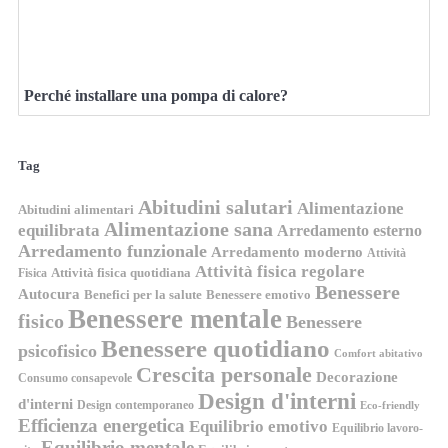
Perché installare una pompa di calore?
Tag
Abitudini salutari
Alimentazione
Abitudini alimentari
Alimentazione sana
equilibrata
Arredamento esterno
Arredamento funzionale
Arredamento moderno
Attività
Attività fisica regolare
Attività fisica quotidiana
Fisica
Benessere
Autocura
Benefici per la salute
Benessere emotivo
Benessere mentale
fisico
Benessere
Benessere quotidiano
psicofisico
Comfort abitativo
Crescita personale
Decorazione
Consumo consapevole
Design d'interni
d'interni
Design contemporaneo
Eco-friendly
Efficienza energetica
Equilibrio emotivo
Equilibrio lavoro-
Equilibrio mentale