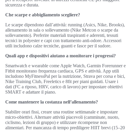
sicurezza e durata.
Che scarpe e abbigliamento scegliere?
Le scarpe dipendono dall’attività: running (Asics, Nike, Brooks),
allenamento in sala o sollevamento (Nike Metcon o scarpe da
sollevamento). Preferire materiali traspiranti e aderenti, tessuti
tecnici in polyester e capi con trattamento anti‑odore. Accessori
utili includono calze tecniche, guanti e fasce per il sudore.
Quali app e dispositivi aiutano a monitorare i progressi?
Smartwatch e wearable come Apple Watch, Garmin Forerunner e
Fitbit monitorano frequenza cardiaca, GPS e attività. App utili
includono MyFitnessPal per la nutrizione, Strava per corsa e bici,
Nike Training Club, Freeletics e 8fit per piani guidati. Usare i
dati (FC a riposo, HRV, carico di lavoro) per impostare obiettivi
SMART e adattare il piano.
Come mantenere la costanza nell’allenamento?
Stabilire orari fissi, creare una routine settimanale e impostare
micro‑obiettivi. Alternare attività piacevoli (camminate, nuoto,
ciclismo, lezioni di gruppo) e utilizzare ricompense non
alimentari. Per mancanza di tempo prediligere HIIT brevi (15–20