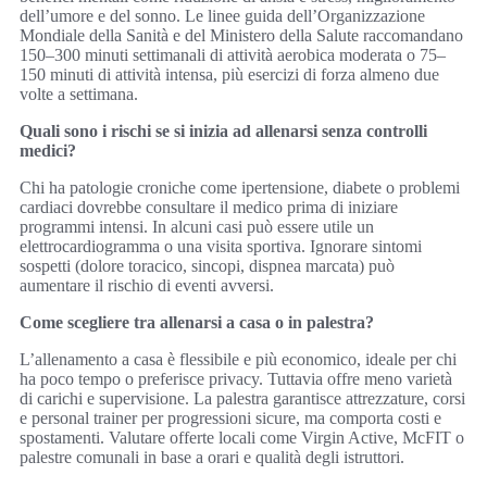
dell’umore e del sonno. Le linee guida dell’Organizzazione
Mondiale della Sanità e del Ministero della Salute raccomandano
150–300 minuti settimanali di attività aerobica moderata o 75–
150 minuti di attività intensa, più esercizi di forza almeno due
volte a settimana.
Quali sono i rischi se si inizia ad allenarsi senza controlli
medici?
Chi ha patologie croniche come ipertensione, diabete o problemi
cardiaci dovrebbe consultare il medico prima di iniziare
programmi intensi. In alcuni casi può essere utile un
elettrocardiogramma o una visita sportiva. Ignorare sintomi
sospetti (dolore toracico, sincopi, dispnea marcata) può
aumentare il rischio di eventi avversi.
Come scegliere tra allenarsi a casa o in palestra?
L’allenamento a casa è flessibile e più economico, ideale per chi
ha poco tempo o preferisce privacy. Tuttavia offre meno varietà
di carichi e supervisione. La palestra garantisce attrezzature, corsi
e personal trainer per progressioni sicure, ma comporta costi e
spostamenti. Valutare offerte locali come Virgin Active, McFIT o
palestre comunali in base a orari e qualità degli istruttori.