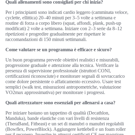
Quali allenamenti sono consigliati per chi inizia?
Per i principianti sono indicati cardio leggero (camminata veloce,
cyclette, ellittica) 20–40 minuti per 3–5 volte a settimana e
routine di forza a corpo libero (squat, affondi, plank, push‑up
modificati) 2 volte a settimana. Iniziare con 2–3 serie da 8–12
ripetizioni e progredire gradualmente per rispettare le
raccomandazioni di 150 minuti settimanali.
Come valutare se un programma è efficace e sicuro?
Un buon programma prevede obiettivi realistici e misurabili,
progressione graduale e attenzione alla tecnica. Verificare la
presenza di supervisione professionale (istruttori CONI,
certificazioni riconosciute) e monitorare segnali di sovraccarico
come dolore persistente o affaticamento eccessivo. Usare test
semplici (walk test, misurazioni antropometriche, valutazione
VO2max approssimativa) per monitorare i progressi.
Quali attrezzature sono essenziali per allenarsi a casa?
Per iniziare bastano un tappetino di qualità (Decathlon,
Manduka), bande elastiche con vari livelli di resistenza
(TheraBand, Fitbeast) e un set di manubri o manubri regolabili
(Bowflex, PowerBlock). Aggiungere kettlebell e un foam roller
per il recupero. Investire in attrezzi certificati CE per maggiore