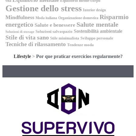
Equilibrio mente-corpo
vita
Gestione dello stress
Interior design
Risparmio
Mindfulness
Moda italiana
Organizzazione domestica
energetico
Salute mentale
Salute e benessere
Sostenibilità ambientale
Soluzioni salvaspazio
Soluzioni di storage
Stile di vita sano
Stile minimalista
Sviluppo personale
Tecniche di rilassamento
Tendenze moda
Lifestyle
>
Por que praticar exercícios regularmente?