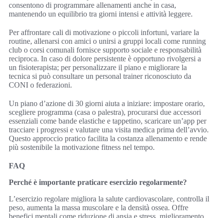
consentono di programmare allenamenti anche in casa,
mantenendo un equilibrio tra giorni intensi e attività leggere.
Per affrontare cali di motivazione o piccoli infortuni, variare la
routine, allenarsi con amici o unirsi a gruppi locali come running
club o corsi comunali fornisce supporto sociale e responsabilità
reciproca. In caso di dolore persistente è opportuno rivolgersi a
un fisioterapista; per personalizzare il piano e migliorare la
tecnica si può consultare un personal trainer riconosciuto da
CONI o federazioni.
Un piano d’azione di 30 giorni aiuta a iniziare: impostare orario,
scegliere programma (casa o palestra), procurarsi due accessori
essenziali come bande elastiche e tappetino, scaricare un’app per
tracciare i progressi e valutare una visita medica prima dell’avvio.
Questo approccio pratico facilita la costanza allenamento e rende
più sostenibile la motivazione fitness nel tempo.
FAQ
Perché è importante praticare esercizio regolarmente?
L’esercizio regolare migliora la salute cardiovascolare, controlla il
peso, aumenta la massa muscolare e la densità ossea. Offre
benefici mentali come riduzione di ansia e stress, miglioramento