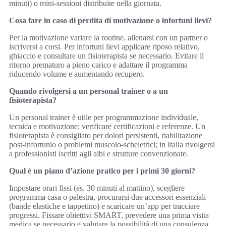
minuti) o mini‑sessioni distribuite nella giornata.
Cosa fare in caso di perdita di motivazione o infortuni lievi?
Per la motivazione variare la routine, allenarsi con un partner o
iscriversi a corsi. Per infortuni lievi applicare riposo relativo,
ghiaccio e consultare un fisioterapista se necessario. Evitare il
ritorno prematuro a pieno carico e adattare il programma
riducendo volume e aumentando recupero.
Quando rivolgersi a un personal trainer o a un
fisioterapista?
Un personal trainer è utile per programmazione individuale,
tecnica e motivazione; verificare certificazioni e referenze. Un
fisioterapista è consigliato per dolori persistenti, riabilitazione
post‑infortunio o problemi muscolo‑scheletrici; in Italia rivolgersi
a professionisti iscritti agli albi e strutture convenzionate.
Qual è un piano d’azione pratico per i primi 30 giorni?
Impostare orari fissi (es. 30 minuti al mattino), scegliere
programma casa o palestra, procurarsi due accessori essenziali
(bande elastiche e tappetino) e scaricare un’app per tracciare
progressi. Fissare obiettivi SMART, prevedere una prima visita
medica se necessario e valutare la possibilità di una consulenza