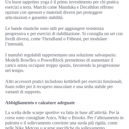
Un buon tappetino yoga è il primo investimento per chi pratica
esercizi a terra. Marchi come Manduka e Decathlon offrono
opzioni con spessori e materiali diversi per proteggere
articolazioni e garantire stabilità.
Le bande elastiche sono utili per aggiungere resistenza
progressiva e per esercizi di riabilitazione. Si consiglia un set con
livelli diversi, come TheraBand o Fitbeast, per modulare
l’intensità.
I manubri regolabili rappresentano una soluzione salvaspazio.
Modelli Bowflex o PowerBlock permettono di aumentare il
carico senza occupare troppo spazio, favorendo la progressione
nel tempo.
Altri accessori pratici includono kettlebell per esercizi funzionali,
foam roller per il recupero muscolare e una sedia stabile per
varianti di supporto.
Abbigliamento e calzature adeguate
La scelta delle scarpe sportive va fatta in base all’attività. Per la
corsa sono consigliate Asics, Nike o Brooks. Per l’allenamento in
palestra o il sollevamento conviene una suola più rigida, come
nelle Nike Metcon o scarpe specifiche da sollevamento.