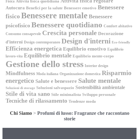
Attività fisica regolare
Attività fisica quotidiana
Fisica
Benessere
Autocura
Benefici per la salute
Benessere emotivo
Benessere mentale
fisico
Benessere
Benessere quotidiano
psicofisico
Comfort abitativo
Crescita personale
Decorazione
Consumo consapevole
Design d'interni
d'interni
Design contemporaneo
Eco-friendly
Efficienza energetica
Equilibrio emotivo
Equilibrio
Equilibrio mentale
Equilibrio mente-corpo
lavoro-vita
Gestione dello stress
Interior design
Risparmio
Mindfulness
Moda italiana
Organizzazione domestica
energetico
Salute mentale
Salute e benessere
Sostenibilità ambientale
Soluzioni salvaspazio
Soluzioni di storage
Stile di vita sano
Stile minimalista
Sviluppo personale
Tecniche di rilassamento
Tendenze moda
Chi Siamo
>
Profumi di lusso: Fragranze che raccontano
storie