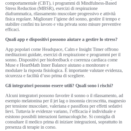
comportamentale (CBT), i programmi di Mindfulness-Based
Stress Reduction (MBSR), esercizi di respirazione
diaframmatica, rilassamento muscolare progressivo e attività
fisica regolare. Migliorare l’igiene del sonno, gestire il tempo e
stabilire confini tra lavoro e vita privata sono misure preventive
efficaci.
Quali app e dispositivi possono aiutare a gestire lo stress?
App popolari come Headspace, Calm e Insight Timer offrono
meditazioni guidate, esercizi di respirazione e programmi per il
sonno. Dispositivi per biofeedback e coerenza cardiaca come
Muse e HeartMath Inner Balance aiutano a monitorare e
modulare la risposta fisiologica. È importante valutare evidenza,
sicurezza e facilità d’uso prima di scegliere.
Gli integratori possono essere utili? Quali sono i rischi?
Alcuni integratori possono favorire il sonno o il rilassamento, ad
esempio melatonina per il jet lag o insonnia circoscritta, magnesio
per tensione muscolare, valeriana e passiflora per effetti sedativi
lievi. Tuttavia le evidenze variano, l’efficacia è individuale e
esistono possibili interazioni farmacologiche. Si consiglia di
consultare il medico prima di iniziare integrazioni, soprattutto in
presenza di terapie in corso.