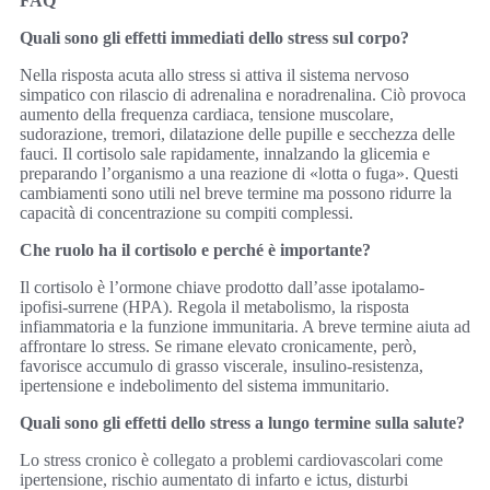
FAQ
Quali sono gli effetti immediati dello stress sul corpo?
Nella risposta acuta allo stress si attiva il sistema nervoso
simpatico con rilascio di adrenalina e noradrenalina. Ciò provoca
aumento della frequenza cardiaca, tensione muscolare,
sudorazione, tremori, dilatazione delle pupille e secchezza delle
fauci. Il cortisolo sale rapidamente, innalzando la glicemia e
preparando l’organismo a una reazione di «lotta o fuga». Questi
cambiamenti sono utili nel breve termine ma possono ridurre la
capacità di concentrazione su compiti complessi.
Che ruolo ha il cortisolo e perché è importante?
Il cortisolo è l’ormone chiave prodotto dall’asse ipotalamo-
ipofisi-surrene (HPA). Regola il metabolismo, la risposta
infiammatoria e la funzione immunitaria. A breve termine aiuta ad
affrontare lo stress. Se rimane elevato cronicamente, però,
favorisce accumulo di grasso viscerale, insulino-resistenza,
ipertensione e indebolimento del sistema immunitario.
Quali sono gli effetti dello stress a lungo termine sulla salute?
Lo stress cronico è collegato a problemi cardiovascolari come
ipertensione, rischio aumentato di infarto e ictus, disturbi