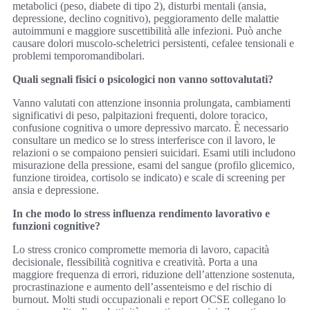
metabolici (peso, diabete di tipo 2), disturbi mentali (ansia,
depressione, declino cognitivo), peggioramento delle malattie
autoimmuni e maggiore suscettibilità alle infezioni. Può anche
causare dolori muscolo-scheletrici persistenti, cefalee tensionali e
problemi temporomandibolari.
Quali segnali fisici o psicologici non vanno sottovalutati?
Vanno valutati con attenzione insonnia prolungata, cambiamenti
significativi di peso, palpitazioni frequenti, dolore toracico,
confusione cognitiva o umore depressivo marcato. È necessario
consultare un medico se lo stress interferisce con il lavoro, le
relazioni o se compaiono pensieri suicidari. Esami utili includono
misurazione della pressione, esami del sangue (profilo glicemico,
funzione tiroidea, cortisolo se indicato) e scale di screening per
ansia e depressione.
In che modo lo stress influenza rendimento lavorativo e
funzioni cognitive?
Lo stress cronico compromette memoria di lavoro, capacità
decisionale, flessibilità cognitiva e creatività. Porta a una
maggiore frequenza di errori, riduzione dell’attenzione sostenuta,
procrastinazione e aumento dell’assenteismo e del rischio di
burnout. Molti studi occupazionali e report OCSE collegano lo