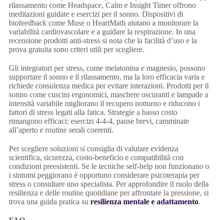
rilassamento come Headspace, Calm e Insight Timer offrono
meditazioni guidate e esercizi per il sonno. Dispositivi di
biofeedback come Muse o HeartMath aiutano a monitorare la
variabilità cardiovascolare e a guidare la respirazione. In una
recensione prodotti anti-stress si nota che la facilità d’uso e la
prova gratuita sono criteri utili per scegliere.
Gli integratori per stress, come melatonina e magnesio, possono
supportare il sonno e il rilassamento, ma la loro efficacia varia e
richiede consulenza medica per evitare interazioni. Prodotti per il
sonno come cuscini ergonomici, maschere oscuranti e lampade a
intensità variabile migliorano il recupero notturno e riducono i
fattori di stress legati alla fatica. Strategie a basso costo
rimangono efficaci: esercizi 4-4-4, pause brevi, camminate
all’aperto e routine serali coerenti.
Per scegliere soluzioni si consiglia di valutare evidenza
scientifica, sicurezza, costo-beneficio e compatibilità con
condizioni preesistenti. Se le tecniche self-help non funzionano o
i sintomi peggiorano è opportuno considerare psicoterapia per
stress o consultare uno specialista. Per approfondire il ruolo della
resilienza e delle routine quotidiane per affrontare la pressione, si
trova una guida pratica su
resilienza mentale e adattamento
.