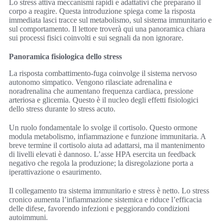
Lo stress attiva meccanismi rapidi e adattativi che preparano il
corpo a reagire. Questa introduzione spiega come la risposta
immediata lasci tracce sul metabolismo, sul sistema immunitario e
sul comportamento. Il lettore troverà qui una panoramica chiara
sui processi fisici coinvolti e sui segnali da non ignorare.
Panoramica fisiologica dello stress
La risposta combattimento-fuga coinvolge il sistema nervoso
autonomo simpatico. Vengono rilasciate adrenalina e
noradrenalina che aumentano frequenza cardiaca, pressione
arteriosa e glicemia. Questo è il nucleo degli effetti fisiologici
dello stress durante lo stress acuto.
Un ruolo fondamentale lo svolge il cortisolo. Questo ormone
modula metabolismo, infiammazione e funzione immunitaria. A
breve termine il cortisolo aiuta ad adattarsi, ma il mantenimento
di livelli elevati è dannoso. L’asse HPA esercita un feedback
negativo che regola la produzione; la disregolazione porta a
iperattivazione o esaurimento.
Il collegamento tra sistema immunitario e stress è netto. Lo stress
cronico aumenta l’infiammazione sistemica e riduce l’efficacia
delle difese, favorendo infezioni e peggiorando condizioni
autoimmuni.