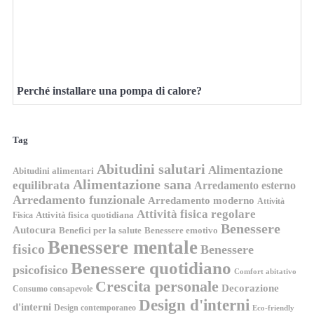
Perché installare una pompa di calore?
Tag
Abitudini salutari
Alimentazione
Abitudini alimentari
Alimentazione sana
equilibrata
Arredamento esterno
Arredamento funzionale
Arredamento moderno
Attività
Attività fisica regolare
Attività fisica quotidiana
Fisica
Benessere
Autocura
Benefici per la salute
Benessere emotivo
Benessere mentale
fisico
Benessere
Benessere quotidiano
psicofisico
Comfort abitativo
Crescita personale
Decorazione
Consumo consapevole
Design d'interni
d'interni
Design contemporaneo
Eco-friendly