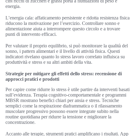
cibi ricchi di zuccheri e grassi porta a fluttuazioni di peso e
energia.
L’energia cala: affaticamento persistente e ridotta resistenza fisica
riducono la motivazione per l’esercizio. Controllare sonno e
alimentazione aiuta a interrompere questo circolo e a trovare
punti di intervento efficaci.
Per valutare il proprio equilibrio, si può monitorare la qualità del
sonno, i pattern alimentari e il livello di attività fisica. Questi
indicatori rivelano quanto lo stress lavoro correlato influisca su
produttività e stress e su altri ambiti della vita.
Strategie per mitigare gli effetti dello stress: recensione di
approcci pratici e prodotti
Per capire come ridurre lo stress è utile partire da interventi basati
sull’evidenza. Terapia cognitivo-comportamentale e programmi
MBSR mostrano benefici chiari per ansia e stress. Tecniche
semplici come la respirazione diaframmatica o il rilassamento
muscolare progressivo possono essere integrate subito nella
routine quotidiana per ridurre la tensione e migliorare la
concentrazione.
Accanto alle terapie, strumenti pratici amplificano i risultati. App