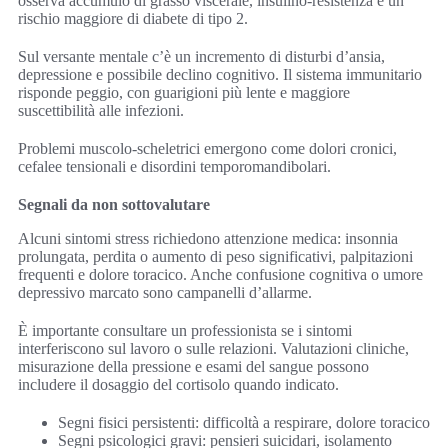
osserva accumulo di grasso viscerale, insulino-resistenza e un
rischio maggiore di diabete di tipo 2.
Sul versante mentale c’è un incremento di disturbi d’ansia,
depressione e possibile declino cognitivo. Il sistema immunitario
risponde peggio, con guarigioni più lente e maggiore
suscettibilità alle infezioni.
Problemi muscolo-scheletrici emergono come dolori cronici,
cefalee tensionali e disordini temporomandibolari.
Segnali da non sottovalutare
Alcuni sintomi stress richiedono attenzione medica: insonnia
prolungata, perdita o aumento di peso significativi, palpitazioni
frequenti e dolore toracico. Anche confusione cognitiva o umore
depressivo marcato sono campanelli d’allarme.
È importante consultare un professionista se i sintomi
interferiscono sul lavoro o sulle relazioni. Valutazioni cliniche,
misurazione della pressione e esami del sangue possono
includere il dosaggio del cortisolo quando indicato.
Segni fisici persistenti: difficoltà a respirare, dolore toracico
Segni psicologici gravi: pensieri suicidari, isolamento