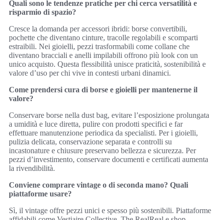
Quali sono le tendenze pratiche per chi cerca versatilità e
risparmio di spazio?
Cresce la domanda per accessori ibridi: borse convertibili,
pochette che diventano cinture, tracolle regolabili e scomparti
estraibili. Nei gioielli, pezzi trasformabili come collane che
diventano bracciali e anelli impilabili offrono più look con un
unico acquisto. Questa flessibilità unisce praticità, sostenibilità e
valore d’uso per chi vive in contesti urbani dinamici.
Come prendersi cura di borse e gioielli per mantenerne il
valore?
Conservare borse nella dust bag, evitare l’esposizione prolungata
a umidità e luce diretta, pulire con prodotti specifici e far
effettuare manutenzione periodica da specialisti. Per i gioielli,
pulizia delicata, conservazione separata e controlli su
incastonature e chiusure preservano bellezza e sicurezza. Per
pezzi d’investimento, conservare documenti e certificati aumenta
la rivendibilità.
Conviene comprare vintage o di seconda mano? Quali
piattaforme usare?
Sì, il vintage offre pezzi unici e spesso più sostenibili. Piattaforme
affidabili come Vestiaire Collective, The RealReal e shop