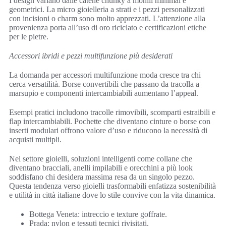
I design variano dalle catene chunky a monili minimal e
geometrici. La micro gioielleria a strati e i pezzi personalizzati
con incisioni o charm sono molto apprezzati. L’attenzione alla
provenienza porta all’uso di oro riciclato e certificazioni etiche
per le pietre.
Accessori ibridi e pezzi multifunzione più desiderati
La domanda per accessori multifunzione moda cresce tra chi
cerca versatilità. Borse convertibili che passano da tracolla a
marsupio e componenti intercambiabili aumentano l’appeal.
Esempi pratici includono tracolle rimovibili, scomparti estraibili e
flap intercambiabili. Pochette che diventano cinture o borse con
inserti modulari offrono valore d’uso e riducono la necessità di
acquisti multipli.
Nel settore gioielli, soluzioni intelligenti come collane che
diventano bracciali, anelli impilabili e orecchini a più look
soddisfano chi desidera massima resa da un singolo pezzo.
Questa tendenza verso gioielli trasformabili enfatizza sostenibilità
e utilità in città italiane dove lo stile convive con la vita dinamica.
Bottega Veneta: intreccio e texture goffrate.
Prada: nylon e tessuti tecnici rivisitati.