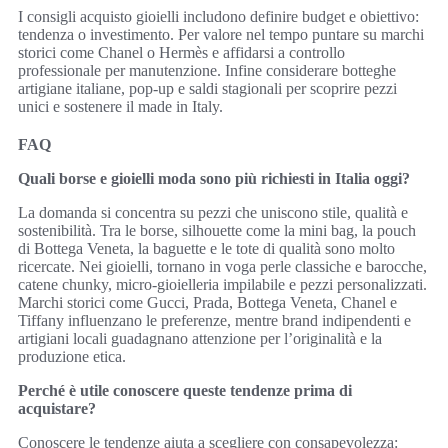
I consigli acquisto gioielli includono definire budget e obiettivo:
tendenza o investimento. Per valore nel tempo puntare su marchi
storici come Chanel o Hermès e affidarsi a controllo
professionale per manutenzione. Infine considerare botteghe
artigiane italiane, pop-up e saldi stagionali per scoprire pezzi
unici e sostenere il made in Italy.
FAQ
Quali borse e gioielli moda sono più richiesti in Italia oggi?
La domanda si concentra su pezzi che uniscono stile, qualità e
sostenibilità. Tra le borse, silhouette come la mini bag, la pouch
di Bottega Veneta, la baguette e le tote di qualità sono molto
ricercate. Nei gioielli, tornano in voga perle classiche e barocche,
catene chunky, micro-gioielleria impilabile e pezzi personalizzati.
Marchi storici come Gucci, Prada, Bottega Veneta, Chanel e
Tiffany influenzano le preferenze, mentre brand indipendenti e
artigiani locali guadagnano attenzione per l’originalità e la
produzione etica.
Perché è utile conoscere queste tendenze prima di
acquistare?
Conoscere le tendenze aiuta a scegliere con consapevolezza: