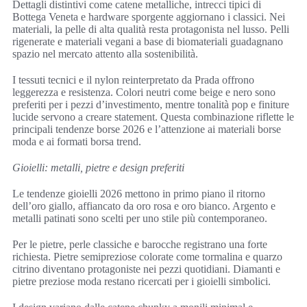
Dettagli distintivi come catene metalliche, intrecci tipici di
Bottega Veneta e hardware sporgente aggiornano i classici. Nei
materiali, la pelle di alta qualità resta protagonista nel lusso. Pelli
rigenerate e materiali vegani a base di biomateriali guadagnano
spazio nel mercato attento alla sostenibilità.
I tessuti tecnici e il nylon reinterpretato da Prada offrono
leggerezza e resistenza. Colori neutri come beige e nero sono
preferiti per i pezzi d’investimento, mentre tonalità pop e finiture
lucide servono a creare statement. Questa combinazione riflette le
principali tendenze borse 2026 e l’attenzione ai materiali borse
moda e ai formati borsa trend.
Gioielli: metalli, pietre e design preferiti
Le tendenze gioielli 2026 mettono in primo piano il ritorno
dell’oro giallo, affiancato da oro rosa e oro bianco. Argento e
metalli patinati sono scelti per uno stile più contemporaneo.
Per le pietre, perle classiche e barocche registrano una forte
richiesta. Pietre semipreziose colorate come tormalina e quarzo
citrino diventano protagoniste nei pezzi quotidiani. Diamanti e
pietre preziose moda restano ricercati per i gioielli simbolici.