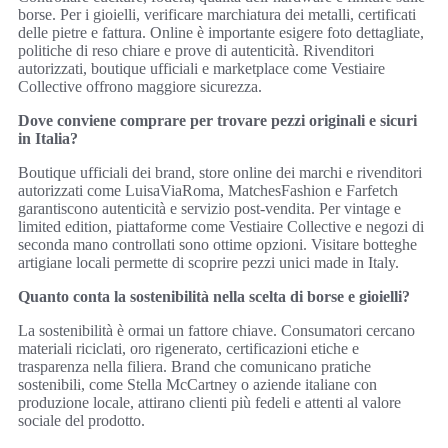
borse. Per i gioielli, verificare marchiatura dei metalli, certificati
delle pietre e fattura. Online è importante esigere foto dettagliate,
politiche di reso chiare e prove di autenticità. Rivenditori
autorizzati, boutique ufficiali e marketplace come Vestiaire
Collective offrono maggiore sicurezza.
Dove conviene comprare per trovare pezzi originali e sicuri
in Italia?
Boutique ufficiali dei brand, store online dei marchi e rivenditori
autorizzati come LuisaViaRoma, MatchesFashion e Farfetch
garantiscono autenticità e servizio post‑vendita. Per vintage e
limited edition, piattaforme come Vestiaire Collective e negozi di
seconda mano controllati sono ottime opzioni. Visitare botteghe
artigiane locali permette di scoprire pezzi unici made in Italy.
Quanto conta la sostenibilità nella scelta di borse e gioielli?
La sostenibilità è ormai un fattore chiave. Consumatori cercano
materiali riciclati, oro rigenerato, certificazioni etiche e
trasparenza nella filiera. Brand che comunicano pratiche
sostenibili, come Stella McCartney o aziende italiane con
produzione locale, attirano clienti più fedeli e attenti al valore
sociale del prodotto.