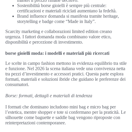
market il prezzo rimane decisivo.
Sostenibilità borse gioielli è sempre più centrale:
certificazioni e materiali riciclati aumentano la fedeltà.
Brand influence domanda si manifesta tramite heritage,
storytelling e badge come “Made in Italy”.
Scarcity marketing e collaborazioni limited edition creano
urgenza. I fattori domanda moda combinano valore etico,
disponibilità e percezione di investimento.
borse gioielli moda: i modelli e materiali più ricercati
Le scelte in campo fashion mettono in evidenza equilibrio tra stile
e funzione. Nel 2026 la scena italiana vede una convivenza netta
tra pezzi d’investimento e accessori pratici. Questa parte esplora
formati, materiali e soluzioni ibride che guidano le preferenze dei
consumatori.
Borse: formati, dettagli e materiali di tendenza
I formati che dominano includono mini bag e micro bag per
l’estetica, mentre shopper e tote si confermano per la praticità. Le
silhouette come baguette e saddle bag vengono riproposte con
reinterpretazioni contemporanee.