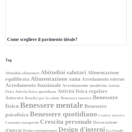
Come scegliere il pavimento ideale?
Tag
Abitudini salutari
Alimentazione
Abitudini alimentari
Alimentazione sana
equilibrata
Arredamento esterno
Arredamento funzionale
Arredamento moderno
Attività
Attività fisica regolare
Attività fisica quotidiana
Fisica
Benessere
Autocura
Benefici per la salute
Benessere emotivo
Benessere mentale
fisico
Benessere
Benessere quotidiano
psicofisico
Comfort abitativo
Crescita personale
Decorazione
Consumo consapevole
Design d'interni
d'interni
Design contemporaneo
Eco-friendly