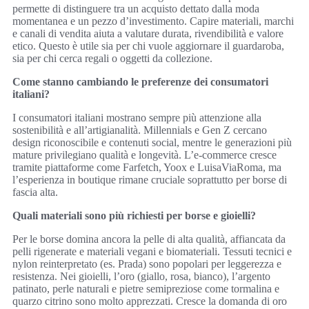
permette di distinguere tra un acquisto dettato dalla moda
momentanea e un pezzo d’investimento. Capire materiali, marchi
e canali di vendita aiuta a valutare durata, rivendibilità e valore
etico. Questo è utile sia per chi vuole aggiornare il guardaroba,
sia per chi cerca regali o oggetti da collezione.
Come stanno cambiando le preferenze dei consumatori
italiani?
I consumatori italiani mostrano sempre più attenzione alla
sostenibilità e all’artigianalità. Millennials e Gen Z cercano
design riconoscibile e contenuti social, mentre le generazioni più
mature privilegiano qualità e longevità. L’e‑commerce cresce
tramite piattaforme come Farfetch, Yoox e LuisaViaRoma, ma
l’esperienza in boutique rimane cruciale soprattutto per borse di
fascia alta.
Quali materiali sono più richiesti per borse e gioielli?
Per le borse domina ancora la pelle di alta qualità, affiancata da
pelli rigenerate e materiali vegani e biomateriali. Tessuti tecnici e
nylon reinterpretato (es. Prada) sono popolari per leggerezza e
resistenza. Nei gioielli, l’oro (giallo, rosa, bianco), l’argento
patinato, perle naturali e pietre semipreziose come tormalina e
quarzo citrino sono molto apprezzati. Cresce la domanda di oro