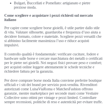
Bulgari, Buccellati e Pomellato: artigianato e pietre
preziose moda.
Come scegliere e acquistare i pezzi richiesti sul mercato
italiano
Per capire come scegliere borse gioielli, è utile partire dallo stile
di vita. Valutare silhouette, guardaroba e frequenza d’uso aiuta a
decidere formato, colore e materiale. Scegliere pezzi versatili che
si abbinino facilmente massimizza l’uso e riduce acquisti
impulsivi.
Il controllo qualità è fondamentale: verificare cuciture, fodere e
hardware sulle borse e cercare marchiatura dei metalli o certificati
per le pietre nei gioielli. Nei negozi fisici provare peso e comfort;
per acquisti online leggere attentamente le schede tecniche e
richiedere fattura per la garanzia.
Per dove comprare borse moda Italia conviene preferire boutique
ufficiali e i siti dei brand per servizio post-vendita. Rivenditori
autorizzati come LuisaViaRoma e MatchesFashion offrono
garanzie, mentre marketplace per seconde mani come Vestiaire
Collective sono ottimi per vintage e pezzi limited. Controllare
sempre recensioni, politiche di reso e autenticità per evitare truffe.