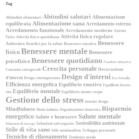
Tag
Abitudini salutari
Alimentazione
Abitudini alimentari
Alimentazione sana
equilibrata
Arredamento esterno
Arredamento funzionale
Arredamento moderno
Attività
Attività fisica regolare
Attività fisica quotidiana
Fisica
Benessere
Autocura
Benefici per la salute
Benessere emotivo
Benessere mentale
fisico
Benessere
Benessere quotidiano
psicofisico
Comfort abitativo
Crescita personale
Decorazione
Consumo consapevole
Design d'interni
d'interni
Design contemporaneo
Eco-friendly
Efficienza energetica
Equilibrio emotivo
Equilibrio lavoro-
Equilibrio mentale
Equilibrio mente-corpo
vita
Gestione dello stress
Interior design
Risparmio
Mindfulness
Moda italiana
Organizzazione domestica
energetico
Salute mentale
Salute e benessere
Sostenibilità ambientale
Soluzioni salvaspazio
Soluzioni di storage
Stile di vita sano
Stile minimalista
Sviluppo personale
Tecniche di rilassamento
Tendenze moda