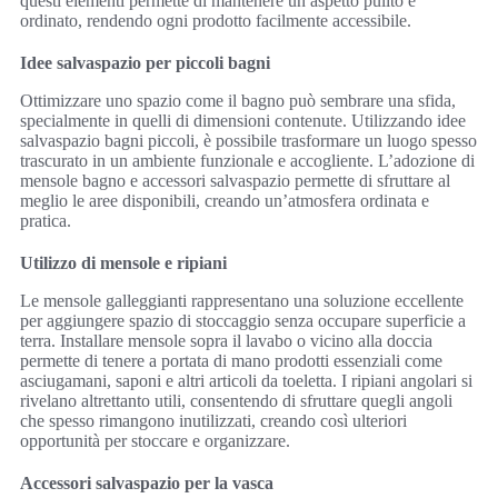
questi elementi permette di mantenere un aspetto pulito e
ordinato, rendendo ogni prodotto facilmente accessibile.
Idee salvaspazio per piccoli bagni
Ottimizzare uno spazio come il bagno può sembrare una sfida,
specialmente in quelli di dimensioni contenute. Utilizzando idee
salvaspazio bagni piccoli, è possibile trasformare un luogo spesso
trascurato in un ambiente funzionale e accogliente. L’adozione di
mensole bagno e accessori salvaspazio permette di sfruttare al
meglio le aree disponibili, creando un’atmosfera ordinata e
pratica.
Utilizzo di mensole e ripiani
Le mensole galleggianti rappresentano una soluzione eccellente
per aggiungere spazio di stoccaggio senza occupare superficie a
terra. Installare mensole sopra il lavabo o vicino alla doccia
permette di tenere a portata di mano prodotti essenziali come
asciugamani, saponi e altri articoli da toeletta. I ripiani angolari si
rivelano altrettanto utili, consentendo di sfruttare quegli angoli
che spesso rimangono inutilizzati, creando così ulteriori
opportunità per stoccare e organizzare.
Accessori salvaspazio per la vasca