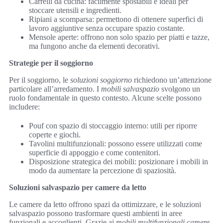
Carrelli da cucina: facilmente spostabili e ideali per
stoccare utensili e ingredienti.
Ripiani a scomparsa: permettono di ottenere superfici di
lavoro aggiuntive senza occupare spazio costante.
Mensole aperte: offrono non solo spazio per piatti e tazze,
ma fungono anche da elementi decorativi.
Strategie per il soggiorno
Per il soggiorno, le
soluzioni soggiorno
richiedono un’attenzione
particolare all’arredamento. I
mobili salvaspazio
svolgono un
ruolo fondamentale in questo contesto. Alcune scelte possono
includere:
Pouf con spazio di stoccaggio interno: utili per riporre
coperte e giochi.
Tavolini multifunzionali: possono essere utilizzati come
superficie di appoggio e come contenitori.
Disposizione strategica dei mobili: posizionare i mobili in
modo da aumentare la percezione di spaziosità.
Soluzioni salvaspazio per camere da letto
Le camere da letto offrono spazi da ottimizzare, e le soluzioni
salvaspazio possono trasformare questi ambienti in aree
funzionali e accoglienti. Grazie ai
mobili multifunzionali camere