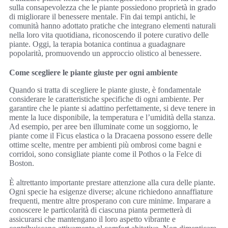
sulla consapevolezza che le piante possiedono proprietà in grado
di migliorare il benessere mentale. Fin dai tempi antichi, le
comunità hanno adottato pratiche che integrano elementi naturali
nella loro vita quotidiana, riconoscendo il potere curativo delle
piante. Oggi, la terapia botanica continua a guadagnare
popolarità, promuovendo un approccio olistico al benessere.
Come scegliere le piante giuste per ogni ambiente
Quando si tratta di scegliere le piante giuste, è fondamentale
considerare le caratteristiche specifiche di ogni ambiente. Per
garantire che le piante si adattino perfettamente, si deve tenere in
mente la luce disponibile, la temperatura e l’umidità della stanza.
Ad esempio, per aree ben illuminate come un soggiorno, le
piante come il Ficus elastica o la Dracaena possono essere delle
ottime scelte, mentre per ambienti più ombrosi come bagni e
corridoi, sono consigliate piante come il Pothos o la Felce di
Boston.
È altrettanto importante prestare attenzione alla cura delle piante.
Ogni specie ha esigenze diverse; alcune richiedono annaffiature
frequenti, mentre altre prosperano con cure minime. Imparare a
conoscere le particolarità di ciascuna pianta permetterà di
assicurarsi che mantengano il loro aspetto vibrante e