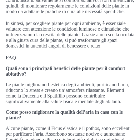
contribuiscano attivamente al comfort abitativo. Non dimenticare,
quindi, di monitorare regolarmente le condizioni delle piante in
modo da adattare le pratiche di cura alle necessità specifiche.
In sintesi, per scegliere piante per ogni ambiente, è essenziale
valutare con attenzione le condizioni luminose e climatiche che
influenzeranno la crescita delle piante. Grazie a una scelta oculata
e alla giusta cura delle piante, si può trasformare gli spazi
domestici in autentici angoli di benessere e relax.
FAQ
Quali sono i principali benefici delle piante per il comfort
abitativo?
Le piante migliorano l’estetica degli ambienti, purificano l’aria,
riducono lo stress e creano un’atmosfera rilassante. Elementi
come la Dracena e il Spatifillo possono contribuire
significativamente alla salute fisica e mentale degli abitanti.
Come posso migliorare la qualità dell’aria in casa con le
piante?
Alcune piante, come il Ficus elastica e il pothos, sono eccellenti
per purificare l’aria. Assorbono sostanze nocive e aumentano
l’umidità, rendendo gli spazi interni più salubri e confortevoli.