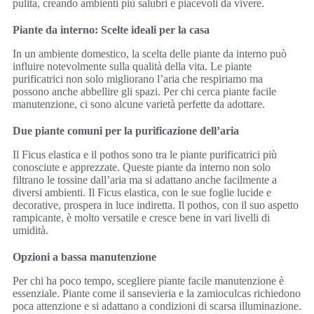
pulita, creando ambienti più salubri e piacevoli da vivere.
Piante da interno: Scelte ideali per la casa
In un ambiente domestico, la scelta delle piante da interno può
influire notevolmente sulla qualità della vita. Le piante
purificatrici non solo migliorano l’aria che respiriamo ma
possono anche abbellire gli spazi. Per chi cerca piante facile
manutenzione, ci sono alcune varietà perfette da adottare.
Due piante comuni per la purificazione dell’aria
Il Ficus elastica e il pothos sono tra le piante purificatrici più
conosciute e apprezzate. Queste piante da interno non solo
filtrano le tossine dall’aria ma si adattano anche facilmente a
diversi ambienti. Il Ficus elastica, con le sue foglie lucide e
decorative, prospera in luce indiretta. Il pothos, con il suo aspetto
rampicante, è molto versatile e cresce bene in vari livelli di
umidità.
Opzioni a bassa manutenzione
Per chi ha poco tempo, scegliere piante facile manutenzione è
essenziale. Piante come il sansevieria e la zamioculcas richiedono
poca attenzione e si adattano a condizioni di scarsa illuminazione.