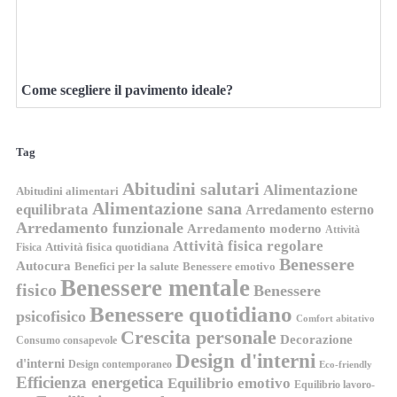
Come scegliere il pavimento ideale?
Tag
Abitudini salutari
Alimentazione
Abitudini alimentari
Alimentazione sana
equilibrata
Arredamento esterno
Arredamento funzionale
Arredamento moderno
Attività
Attività fisica regolare
Attività fisica quotidiana
Fisica
Benessere
Autocura
Benefici per la salute
Benessere emotivo
Benessere mentale
fisico
Benessere
Benessere quotidiano
psicofisico
Comfort abitativo
Crescita personale
Decorazione
Consumo consapevole
Design d'interni
d'interni
Design contemporaneo
Eco-friendly
Efficienza energetica
Equilibrio emotivo
Equilibrio lavoro-