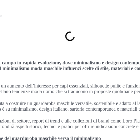
o
campo in rapida evoluzione, dove minimalismo e design contempo
il minimalismo moda maschile influenzi scelte di stile, materiali e 
o un aumento dell’interesse per capi essenziali, silhouette pulite e funzion
ettano tendenze moda uomo che si traducono in proposte quotidiane per
a a costruire un guardaroba maschile versatile, sostenibile e adatto al l
us è su minimalismo, design italiano, sartoria contemporanea e materiali t
vazioni di settore, report di trend e alle collezioni di brand come Loro 
ndirà aspetti storici, tecnici e pratici per offrire indicazioni concrete e
e del guardaroba maschile verso il minimalismo