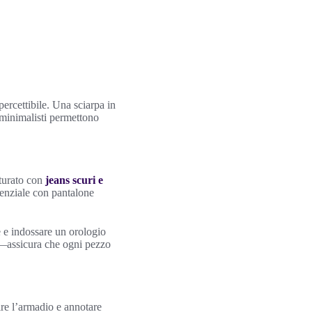
percettibile. Una sciarpa in
 minimalisti permettono
tturato con
jeans scuri e
senziale con pantalone
e e indossare un orologio
e—assicura che ogni pezzo
ire l’armadio e annotare