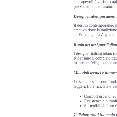
consapevoli favorisce cap
pezzi ben fatti e duraturi.
Design contemporaneo: f
Il design contemporaneo mo
creativo dove la tradizio
ed Ermenegildo Zegna reint
Ruolo dei designer italiani
I designer italiani bilancia
Ripensano il completo trad
mantiene l’eleganza ma amp
Materiali tecnici e innova
Le scelte tessili sono fond
leggeri, fibre riciclate e 
Comfort urbano: adatt
Resistenza e durabil
Sostenibilità: fibre 
Collaborazioni tra moda e