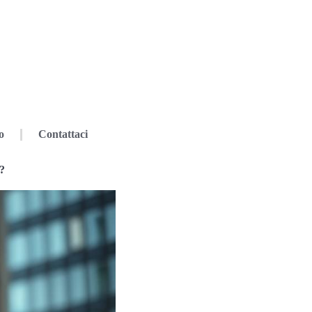
o
Contattaci
?