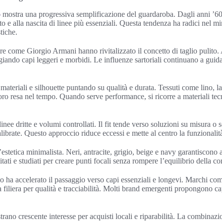
o
mostra una progressiva semplificazione del guardaroba. Dagli anni ’60 e
o e alla nascita di linee più essenziali. Questa tendenza ha radici nel m
tiche.
ure come Giorgio Armani hanno rivitalizzato il concetto di taglio pulito.
egiando capi leggeri e morbidi. Le influenze sartoriali continuano a guida
 materiali e silhouette puntando su qualità e durata. Tessuti come lino,
loro resa nel tempo. Quando serve performance, si ricorre a materiali tec
inee dritte e volumi controllati. Il fit tende verso soluzioni su misura o 
ibrate. Questo approccio riduce eccessi e mette al centro la funzionalità
estetica minimalista. Neri, antracite, grigio, beige e navy garantiscono 
tati e studiati per creare punti focali senza rompere l’equilibrio della 
o ha accelerato il passaggio verso capi essenziali e longevi. Marchi 
 filiera per qualità e tracciabilità. Molti brand emergenti propongono ca
trano crescente interesse per acquisti locali e riparabilità. La combinazi