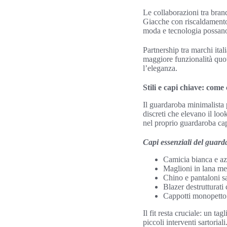
Le collaborazioni tra brand
Giacche con riscaldamento 
moda e tecnologia possano
Partnership tra marchi ital
maggiore funzionalità quot
l’eleganza.
Stili e capi chiave: com
Il guardaroba minimalista p
discreti che elevano il loo
nel proprio guardaroba ca
Capi essenziali del guar
Camicia bianca e azz
Maglioni in lana mer
Chino e pantaloni sar
Blazer destrutturati
Cappotti monopetto o
Il fit resta cruciale: un t
piccoli interventi sartorial