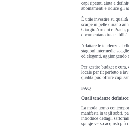
capi ripetuti aiuta a defin
abbinamenti e riduce gli ac
È utile investire su qualit
scarpe in pelle durano an
Giorgio Armani e Prada; pe
documentano tracciabilità 
Adattare le tendenze al clim
stagioni intermedie sceglie
ed eleganti, aggiungendo d
Per gestire budget e cura, 
locale per fit perfetto e l
qualità può offrire capi sa
FAQ
Quali tendenze definisc
La moda uomo contemporanea
manifesta in tagli sobri, 
introduce dettagli sartoria
spinge verso acquisti più co