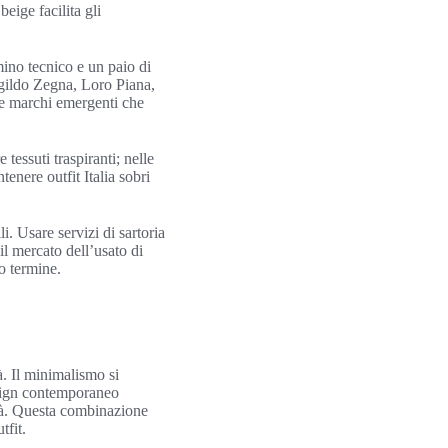
eige facilita gli
umino tecnico e un paio di
gildo Zegna, Loro Piana,
 e marchi emergenti che
 tessuti traspiranti; nelle
enere outfit Italia sobri
i. Usare servizi di sartoria
il mercato dell’usato di
go termine.
à. Il minimalismo si
design contemporaneo
cità. Questa combinazione
tfit.