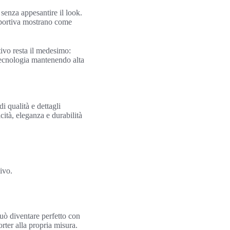
 senza appesantire il look.
 sportiva mostrano come
ttivo resta il medesimo:
 tecnologia mantenendo alta
i qualità e dettagli
cità, eleganza e durabilità
.
ivo.
.
può diventare perfetto con
orter alla propria misura.