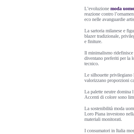
L’evoluzione
moda uom
reazione contro l’ornament
eco nelle avanguardie artis
La sartoria milanese e fig
blazer tradizionale, privil
e finiture.
Il minimalismo ridefinisce
diventano preferiti per la 
tecnico.
Le silhouette privilegiano l
valorizzano proporzioni cal
La palette neutre domina l’
Accenti di colore sono limi
La sostenibilità moda uom
Loro Piana investono nella
materiali monitorati.
I consumatori in Italia mos