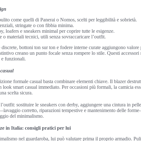
sign
ulito come quelli di Panerai o Nomos, scelti per leggibilità e sobrietà.
enziali, stringate o con fibbia minima.
by, loafers e sneakers minimal per coprire tutte le esigenze.
e o materiali tecnici, utili senza sovraccaricare l’outfit.
e discrete, bottoni ton sur ton e fodere interne curate aggiungono valore 
tintivo creano un punto focale senza rompere lo stile. Questi accessori
 e funzionali.
 casual
nsizione formale casual basta combinare elementi chiave. Il blazer destru
n look smart casual immediato. Per occasioni più formali, la camicia es
una scelta sicura.
’outfit: sostituire le sneakers con derby, aggiungere una cintura in pell
i—lavaggio corretto, riparazioni tempestive e mantenimento delle form
uaggio del minimalismo.
 in Italia: consigli pratici per lui
nimalismo nel guardaroba, lui può valutare prima il proprio armadio. Pul