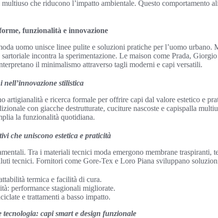
i multiuso che riducono l’impatto ambientale. Questo comportamento a
orme, funzionalità e innovazione
da uomo unisce linee pulite e soluzioni pratiche per l’uomo urbano. Mi
ne sartoriale incontra la sperimentazione. Le maison come Prada, Giorgi
erpretano il minimalismo attraverso tagli moderni e capi versatili.
 nell’innovazione stilistica
no artigianalità e ricerca formale per offrire capi dal valore estetico e pra
izionale con giacche destrutturate, cuciture nascoste e capispalla mult
lia la funzionalità quotidiana.
tivi che uniscono estetica e praticità
amentali. Tra i materiali tecnici moda emergono membrane traspiranti, te
velluti tecnici. Fornitori come Gore-Tex e Loro Piana sviluppano soluzion
abilità termica e facilità di cura.
ità: performance stagionali migliorate.
riciclate e trattamenti a basso impatto.
 tecnologia: capi smart e design funzionale