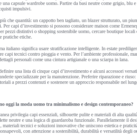
ire una capsule wardrobe uomo. Partire da basi neutre come grigio, blu e b
quisti impulsivi.
à più che quantità: un cappotto ben tagliato, un blazer strutturato, un pi
ni. Per capi d’investimento si possono considerare maison come Ermene
r pezzi distintivi o shopping sostenibile uomo, cercare boutique locali
e pratiche etiche.
a italiano significa usare stratificazione intelligente. In estate prediligere
re capi tecnici contro pioggia e vento. Per l’ambiente professionale, mant
ettagli personali come una cintura artigianale o una sciarpa in lana.
definire una lista di cinque capi d’investimento e alcuni accessori versatil
avanderie specializzate per la manutenzione. Preferire riparazione e riuso: 
rtoriali a prezzi contenuti e sostenere un approccio responsabile nel lun
ono oggi la moda uomo tra minimalismo e design contemporaneo?
 privilegia capi essenziali, silhouette pulite e materiali di alta qualit
palette neutre e una logica di guardaroba funzionale. Parallelamente il 
li, materiali tecnici e soluzioni innovative che uniscono estetica e prati
nsapevoli, con attenzione a sostenibilità, durabilità e versatilità degli ou