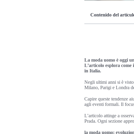
Contenido del artícul
La moda uomo è oggi un 
L’articolo esplora come 
in Italia.
Negli ultimi anni si è vist
Milano, Parigi e Londra d
Capire queste tendenze aiut
agli eventi formali. Il foc
L’articolo attinge a osser
Prada. Ogni sezione approfo
la moda uomo: evoluzion