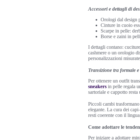
Accessori e dettagli di de
Orologi dal design p
Cinture in cuoio ess
Scarpe in pelle: der
Borse e zaini in pell
I dettagli contano: cucitur
cashmere o un orologio dis
personalizzazioni misurate
Transizione tra formale e
Per ottenere un outfit tra
sneakers
in pelle regala u
sartoriale e cappotto resta 
Piccoli cambi trasformano l
elegante. La cura dei cap
resti coerente con il ling
Come adottare le tendenze
Per iniziare a adottare mi