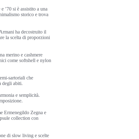
 ’70 si è assistito a una
inimalismo storico e trova
 Armani ha decostruito il
re la scelta di proporzioni
 lana merino e cashmere
nici come softshell e nylon
semi-sartoriali che
 degli abiti.
armonia e semplicità.
composizione.
come Ermenegildo Zegna e
psule collection con
one di slow living e scelte