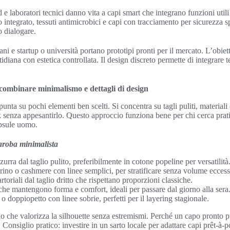
 e laboratori tecnici danno vita a capi smart che integrano funzioni utili
integrato, tessuti antimicrobici e capi con tracciamento per sicurezza
 dialogare.
iani e startup o università portano prototipi pronti per il mercato. L’obie
idiana con estetica controllata. Il design discreto permette di integrare
e combinare minimalismo e dettagli di design
unta su pochi elementi ben scelti. Si concentra su tagli puliti, materiali d
k senza appesantirlo. Questo approccio funziona bene per chi cerca prati
psule uomo.
daroba minimalista
urra dal taglio pulito, preferibilmente in cotone popeline per versatilità
ino o cashmere con linee semplici, per stratificare senza volume eccess
toriali dal taglio dritto che rispettano proporzioni classiche.
 che mantengono forma e comfort, ideali per passare dal giorno alla sera
 doppiopetto con linee sobrie, perfetti per il layering stagionale.
aglio che valorizza la silhouette senza estremismi. Perché un capo pronto 
i. Consiglio pratico: investire in un sarto locale per adattare capi prêt-à-p