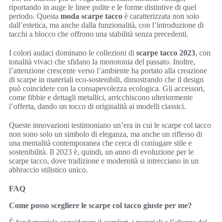
riportando in auge le linee pulite e le forme distintive di quel
periodo. Questa
moda scarpe tacco
è caratterizzata non solo
dall’estetica, ma anche dalla funzionalità, con l’introduzione di
tacchi a blocco che offrono una stabilità senza precedenti.
I colori audaci dominano le collezioni di
scarpe tacco 2023
, con
tonalità vivaci che sfidano la monotonia del passato. Inoltre,
l’attenzione crescente verso l’ambiente ha portato alla creazione
di scarpe in materiali eco-sostenibili, dimostrando che il design
può coincidere con la consapevolezza ecologica. Gli accessori,
come fibbie e dettagli metallici, arricchiscono ulteriormente
l’offerta, dando un tocco di originalità ai modelli classici.
Queste innovazioni testimoniano un’era in cui le scarpe col tacco
non sono solo un simbolo di eleganza, ma anche un riflesso di
una mentalità contemporanea che cerca di coniugare stile e
sostenibilità. Il 2023 è, quindi, un anno di evoluzione per le
scarpe tacco, dove tradizione e modernità si intrecciano in un
abbraccio stilistico unico.
FAQ
Come posso scegliere le scarpe col tacco giuste per me?