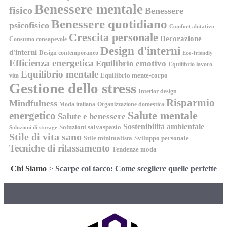
Benessere mentale
fisico
Benessere
Benessere quotidiano
psicofisico
Comfort abitativo
Crescita personale
Decorazione
Consumo consapevole
Design d'interni
d'interni
Design contemporaneo
Eco-friendly
Efficienza energetica
Equilibrio emotivo
Equilibrio lavoro-
Equilibrio mentale
Equilibrio mente-corpo
vita
Gestione dello stress
Interior design
Risparmio
Mindfulness
Moda italiana
Organizzazione domestica
energetico
Salute mentale
Salute e benessere
Sostenibilità ambientale
Soluzioni salvaspazio
Soluzioni di storage
Stile di vita sano
Stile minimalista
Sviluppo personale
Tecniche di rilassamento
Tendenze moda
Chi Siamo
>
Scarpe col tacco: Come scegliere quelle perfette