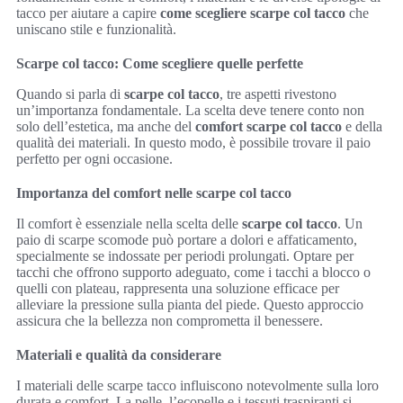
tacco per aiutare a capire
come scegliere scarpe col tacco
che
uniscano stile e funzionalità.
Scarpe col tacco: Come scegliere quelle perfette
Quando si parla di
scarpe col tacco
, tre aspetti rivestono
un’importanza fondamentale. La scelta deve tenere conto non
solo dell’estetica, ma anche del
comfort scarpe col tacco
e della
qualità dei materiali. In questo modo, è possibile trovare il paio
perfetto per ogni occasione.
Importanza del comfort nelle scarpe col tacco
Il comfort è essenziale nella scelta delle
scarpe col tacco
. Un
paio di scarpe scomode può portare a dolori e affaticamento,
specialmente se indossate per periodi prolungati. Optare per
tacchi che offrono supporto adeguato, come i tacchi a blocco o
quelli con plateau, rappresenta una soluzione efficace per
alleviare la pressione sulla pianta del piede. Questo approccio
assicura che la bellezza non comprometta il benessere.
Materiali e qualità da considerare
I materiali delle scarpe tacco influiscono notevolmente sulla loro
durata e comfort. La pelle, l’ecopelle e i tessuti traspiranti si