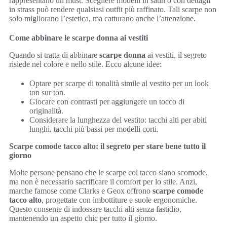
rappresentano un must. Scegliere modelli in satin o con dettagli
in strass può rendere qualsiasi outfit più raffinato. Tali scarpe non
solo migliorano l’estetica, ma catturano anche l’attenzione.
Come abbinare le scarpe donna ai vestiti
Quando si tratta di abbinare
scarpe donna
ai vestiti, il segreto
risiede nel colore e nello stile. Ecco alcune idee:
Optare per scarpe di tonalità simile al vestito per un look
ton sur ton.
Giocare con contrasti per aggiungere un tocco di
originalità.
Considerare la lunghezza del vestito: tacchi alti per abiti
lunghi, tacchi più bassi per modelli corti.
Scarpe comode tacco alto: il segreto per stare bene tutto il
giorno
Molte persone pensano che le scarpe col tacco siano scomode,
ma non è necessario sacrificare il comfort per lo stile. Anzi,
marche famose come Clarks e Geox offrono
scarpe comode
tacco alto
, progettate con imbottiture e suole ergonomiche.
Questo consente di indossare tacchi alti senza fastidio,
mantenendo un aspetto chic per tutto il giorno.