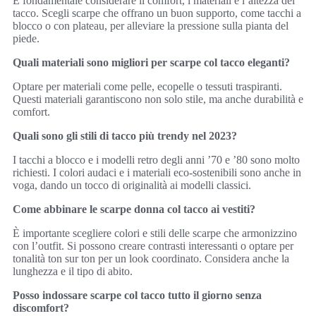
È fondamentale considerare il comfort, i materiali e l’altezza del
tacco. Scegli scarpe che offrano un buon supporto, come tacchi a
blocco o con plateau, per alleviare la pressione sulla pianta del
piede.
Quali materiali sono migliori per scarpe col tacco eleganti?
Optare per materiali come pelle, ecopelle o tessuti traspiranti.
Questi materiali garantiscono non solo stile, ma anche durabilità e
comfort.
Quali sono gli stili di tacco più trendy nel 2023?
I tacchi a blocco e i modelli retro degli anni ’70 e ’80 sono molto
richiesti. I colori audaci e i materiali eco-sostenibili sono anche in
voga, dando un tocco di originalità ai modelli classici.
Come abbinare le scarpe donna col tacco ai vestiti?
È importante scegliere colori e stili delle scarpe che armonizzino
con l’outfit. Si possono creare contrasti interessanti o optare per
tonalità ton sur ton per un look coordinato. Considera anche la
lunghezza e il tipo di abito.
Posso indossare scarpe col tacco tutto il giorno senza
discomfort?