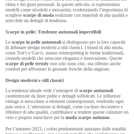
clima e dei gusti personali. In questo articolo, si esploreranno
modelli come stivaletti e mocassini, evidenziando l’importanza di
scegliere
scarpe di moda
realizzate con materiali di alta qualità e
arricchite da dettagli di tendenza.
Scarpe in pelle: Tendenze autunnali imperdibili
Le
scarpe in pelle autunnali
si distinguono per la loro capacità
di abbinare design moderni a stili classici. I brand di alta moda,
come Tod’s e Gucci, stanno reinterpreting le forme tradizionali,
creando modelli che uniscono eleganza e innovazione. Queste
scarpe di pelle trendy
non solo sono chic, ma offrono anche
comfort per affrontare le giornate fresche della stagione.
Design moderni e stili classici
La tendenza attuale vede l’emergere di
scarpe autunnali
caratterizzate da linee pulite e dettagli sofisticati. Le influenze
vintage si mescolano a elementi contemporanei, rendendo ogni
paio unico. L’attenzione ai dettagli, come cuciture decorative e
rifiniture di alta qualità, contribuisce a rendere queste calzature un
vero e proprio must-have per la
moda scarpe autunno
.
Per l’autunno 2023, i colori predominanti spaziano dalle tonalità