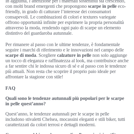
In aggiunta, l’attenzione per i materiali sostenibili sta crescendo,
con molti brand emergenti che propongono
scarpe in pelle
eco-
friendly, in grado di catturare l’interesse dei consumatori
consapevoli. Le combinazioni di colori e textures variegate
offrono opportunità infinite per esprimere la propria personalità
attraverso la moda, rendendo ogni paio di scarpe un elemento
distintivo del guardaroba autunnale.
Per rimanere al passo con le ultime tendenze, è fondamentale
seguire i marchi di riferimento e le innovazioni nel campo delle
scarpe di moda
. Scegliere
calzature in pelle
non solo aggiunge
un tocco di eleganza e raffinatezza al look, ma contribuisce anche
a far sentire chi le indossa sicuro di sé e al passo con le tendenze
più attuali. Non resta che scoprire il proprio paio ideale per
affrontare la stagione con stile!
FAQ
Quali sono le tendenze autunnali più popolari per le scarpe
in pelle quest’anno?
Quest’anno, le tendenze autunnali per le scarpe in pelle
includono stivaletti Chelsea, mocassini eleganti e stili biker, tutti
caratterizzati da colori terrosi e dettagli moderni.