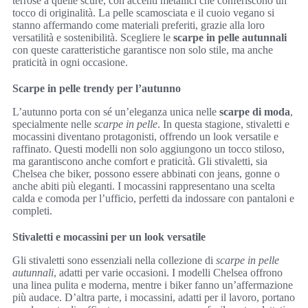
terrose a quelle scure, con accenti metallici che conferiscono un
tocco di originalità. La pelle scamosciata e il cuoio vegano si
stanno affermando come materiali preferiti, grazie alla loro
versatilità e sostenibilità. Scegliere le
scarpe in pelle autunnali
con queste caratteristiche garantisce non solo stile, ma anche
praticità in ogni occasione.
Scarpe in pelle trendy per l’autunno
L’autunno porta con sé un’eleganza unica nelle
scarpe di moda
,
specialmente nelle
scarpe in pelle
. In questa stagione, stivaletti e
mocassini diventano protagonisti, offrendo un look versatile e
raffinato. Questi modelli non solo aggiungono un tocco stiloso,
ma garantiscono anche comfort e praticità. Gli stivaletti, sia
Chelsea che biker, possono essere abbinati con jeans, gonne o
anche abiti più eleganti. I mocassini rappresentano una scelta
calda e comoda per l’ufficio, perfetti da indossare con pantaloni e
completi.
Stivaletti e mocassini per un look versatile
Gli stivaletti sono essenziali nella collezione di
scarpe in pelle
autunnali
, adatti per varie occasioni. I modelli Chelsea offrono
una linea pulita e moderna, mentre i biker fanno un’affermazione
più audace. D’altra parte, i mocassini, adatti per il lavoro, portano