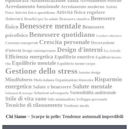
Alimentazione sana
equilibrata
Arredamento esterno
Arredamento funzionale
Arredamento moderno
Attività
Attività fisica regolare
Attività fisica quotidiana
Fisica
Benessere
Autocura
Benefici per la salute
Benessere emotivo
Benessere mentale
fisico
Benessere
Benessere quotidiano
psicofisico
Comfort abitativo
Crescita personale
Decorazione
Consumo consapevole
Design d'interni
d'interni
Design contemporaneo
Eco-friendly
Efficienza energetica
Equilibrio emotivo
Equilibrio lavoro-
Equilibrio mentale
Equilibrio mente-corpo
vita
Gestione dello stress
Interior design
Risparmio
Mindfulness
Moda italiana
Organizzazione domestica
energetico
Salute mentale
Salute e benessere
Sostenibilità ambientale
Soluzioni salvaspazio
Soluzioni di storage
Stile di vita sano
Stile minimalista
Sviluppo personale
Tecniche di rilassamento
Tendenze moda
Chi Siamo
>
Scarpe in pelle: Tendenze autunnali imperdibili