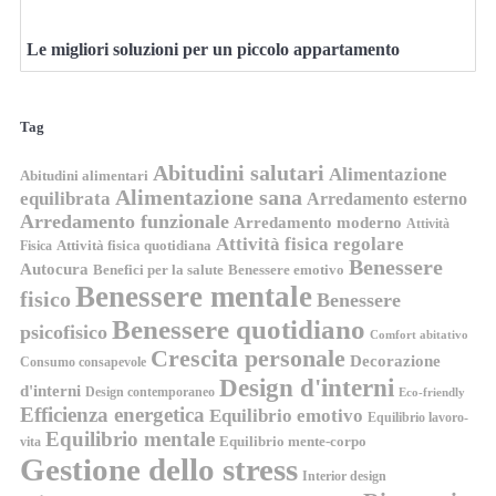
Le migliori soluzioni per un piccolo appartamento
Tag
Abitudini salutari
Alimentazione
Abitudini alimentari
Alimentazione sana
equilibrata
Arredamento esterno
Arredamento funzionale
Arredamento moderno
Attività
Attività fisica regolare
Attività fisica quotidiana
Fisica
Benessere
Autocura
Benefici per la salute
Benessere emotivo
Benessere mentale
fisico
Benessere
Benessere quotidiano
psicofisico
Comfort abitativo
Crescita personale
Decorazione
Consumo consapevole
Design d'interni
d'interni
Design contemporaneo
Eco-friendly
Efficienza energetica
Equilibrio emotivo
Equilibrio lavoro-
Equilibrio mentale
Equilibrio mente-corpo
vita
Gestione dello stress
Interior design