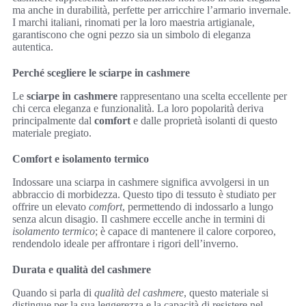
ma anche in durabilità, perfette per arricchire l’armario invernale.
I marchi italiani, rinomati per la loro maestria artigianale,
garantiscono che ogni pezzo sia un simbolo di eleganza
autentica.
Perché scegliere le sciarpe in cashmere
Le
sciarpe in cashmere
rappresentano una scelta eccellente per
chi cerca eleganza e funzionalità. La loro popolarità deriva
principalmente dal
comfort
e dalle proprietà isolanti di questo
materiale pregiato.
Comfort e isolamento termico
Indossare una sciarpa in cashmere significa avvolgersi in un
abbraccio di morbidezza. Questo tipo di tessuto è studiato per
offrire un elevato
comfort
, permettendo di indossarlo a lungo
senza alcun disagio. Il cashmere eccelle anche in termini di
isolamento termico
; è capace di mantenere il calore corporeo,
rendendolo ideale per affrontare i rigori dell’inverno.
Durata e qualità del cashmere
Quando si parla di
qualità del cashmere
, questo materiale si
distingue per la sua leggerezza e la capacità di resistere nel