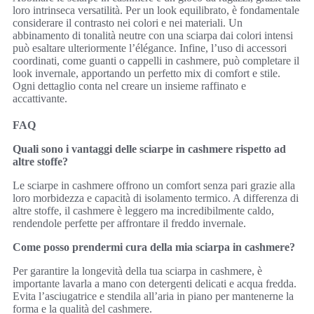
loro intrinseca versatilità. Per un look equilibrato, è fondamentale
considerare il contrasto nei colori e nei materiali. Un
abbinamento di tonalità neutre con una sciarpa dai colori intensi
può esaltare ulteriormente l’élégance. Infine, l’uso di accessori
coordinati, come guanti o cappelli in cashmere, può completare il
look invernale, apportando un perfetto mix di comfort e stile.
Ogni dettaglio conta nel creare un insieme raffinato e
accattivante.
FAQ
Quali sono i vantaggi delle sciarpe in cashmere rispetto ad
altre stoffe?
Le sciarpe in cashmere offrono un comfort senza pari grazie alla
loro morbidezza e capacità di isolamento termico. A differenza di
altre stoffe, il cashmere è leggero ma incredibilmente caldo,
rendendole perfette per affrontare il freddo invernale.
Come posso prendermi cura della mia sciarpa in cashmere?
Per garantire la longevità della tua sciarpa in cashmere, è
importante lavarla a mano con detergenti delicati e acqua fredda.
Evita l’asciugatrice e stendila all’aria in piano per mantenerne la
forma e la qualità del cashmere.