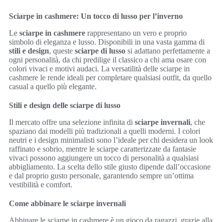
Sciarpe in cashmere: Un tocco di lusso per l’inverno
Le
sciarpe in cashmere
rappresentano un vero e proprio
simbolo di eleganza e lusso. Disponibili in una vasta gamma di
stili e design
, queste
sciarpe di lusso
si adattano perfettamente a
ogni personalità, da chi predilige il classico a chi ama osare con
colori vivaci e motivi audaci. La versatilità delle sciarpe in
cashmere le rende ideali per completare qualsiasi outfit, da quello
casual a quello più elegante.
Stili e design delle sciarpe di lusso
Il mercato offre una selezione infinita di
sciarpe invernali
, che
spaziano dai modelli più tradizionali a quelli moderni. I colori
neutri e i design minimalisti sono l’ideale per chi desidera un look
raffinato e sobrio, mentre le sciarpe caratterizzate da fantasie
vivaci possono aggiungere un tocco di personalità a qualsiasi
abbigliamento. La scelta dello stile giusto dipende dall’occasione
e dal proprio gusto personale, garantendo sempre un’ottima
vestibilità e comfort.
Come abbinare le sciarpe invernali
Abbinare le sciarpe in cashmere è un gioco da ragazzi, grazie alla