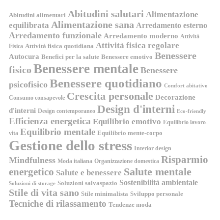
Abitudini salutari
Alimentazione
Abitudini alimentari
Alimentazione sana
equilibrata
Arredamento esterno
Arredamento funzionale
Arredamento moderno
Attività
Attività fisica regolare
Attività fisica quotidiana
Fisica
Benessere
Autocura
Benefici per la salute
Benessere emotivo
Benessere mentale
fisico
Benessere
Benessere quotidiano
psicofisico
Comfort abitativo
Crescita personale
Decorazione
Consumo consapevole
Design d'interni
d'interni
Design contemporaneo
Eco-friendly
Efficienza energetica
Equilibrio emotivo
Equilibrio lavoro-
Equilibrio mentale
Equilibrio mente-corpo
vita
Gestione dello stress
Interior design
Risparmio
Mindfulness
Moda italiana
Organizzazione domestica
energetico
Salute mentale
Salute e benessere
Sostenibilità ambientale
Soluzioni salvaspazio
Soluzioni di storage
Stile di vita sano
Stile minimalista
Sviluppo personale
Tecniche di rilassamento
Tendenze moda