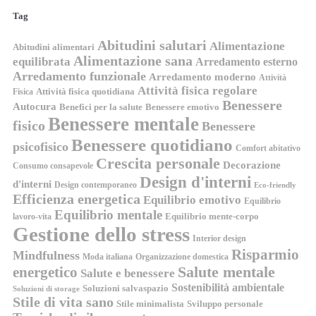
Tag
Abitudini salutari
Alimentazione
Abitudini alimentari
Alimentazione sana
equilibrata
Arredamento esterno
Arredamento funzionale
Arredamento moderno
Attività
Attività fisica regolare
Attività fisica quotidiana
Fisica
Benessere
Autocura
Benefici per la salute
Benessere emotivo
Benessere mentale
fisico
Benessere
Benessere quotidiano
psicofisico
Comfort abitativo
Crescita personale
Decorazione
Consumo consapevole
Design d'interni
d'interni
Design contemporaneo
Eco-friendly
Efficienza energetica
Equilibrio emotivo
Equilibrio
Equilibrio mentale
Equilibrio mente-corpo
lavoro-vita
Gestione dello stress
Interior design
Risparmio
Mindfulness
Moda italiana
Organizzazione domestica
energetico
Salute mentale
Salute e benessere
Sostenibilità ambientale
Soluzioni salvaspazio
Soluzioni di storage
Stile di vita sano
Stile minimalista
Sviluppo personale