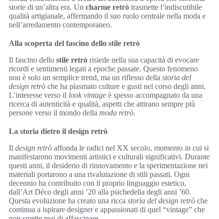
storie di un’altra era. Un
charme retrò
trasmette l’indiscutibile
qualità artigianale, affermando il suo ruolo centrale nella moda e
nell’arredamento contemporaneo.
Alla scoperta del fascino dello stile retrò
Il fascino dello
stile retrò
risiede nella sua capacità di evocare
ricordi e sentimenti legati a epoche passate. Questo fenomeno
non è solo un semplice trend, ma un riflesso della
storia del
design retrò
che ha plasmato culture e gusti nel corso degli anni.
L’interesse verso il
look vintage
è spesso accompagnato da una
ricerca di autenticità e qualità, aspetti che attirano sempre più
persone verso il mondo della
moda retrò
.
La storia dietro il design retrò
Il
design retrò
affonda le radici nel XX secolo, momento in cui si
manifestarono movimenti artistici e culturali significativi. Durante
questi anni, il desiderio di rinnovamento e la sperimentazione nei
materiali portarono a una rivalutazione di stili passati. Ogni
decennio ha contribuito con il proprio linguaggio estetico,
dall’Art Déco degli anni ’20 alla psichedelia degli anni ’60.
Questa evoluzione ha creato una ricca
storia del design retrò
che
continua a ispirare designer e appassionati di quel “vintage” che
non smette mai di affascinare.