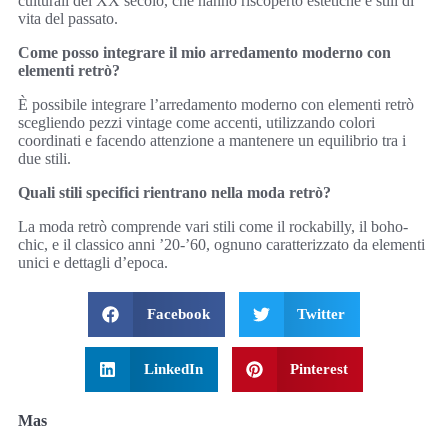
culturali del XX secolo, che hanno riscoperto estetiche e stili di
vita del passato.
Come posso integrare il mio arredamento moderno con
elementi retrò?
È possibile integrare l’arredamento moderno con elementi retrò
scegliendo pezzi vintage come accenti, utilizzando colori
coordinati e facendo attenzione a mantenere un equilibrio tra i
due stili.
Quali stili specifici rientrano nella moda retrò?
La moda retrò comprende vari stili come il rockabilly, il boho-
chic, e il classico anni ’20-’60, ognuno caratterizzato da elementi
unici e dettagli d’epoca.
Facebook
Twitter
LinkedIn
Pinterest
Mas