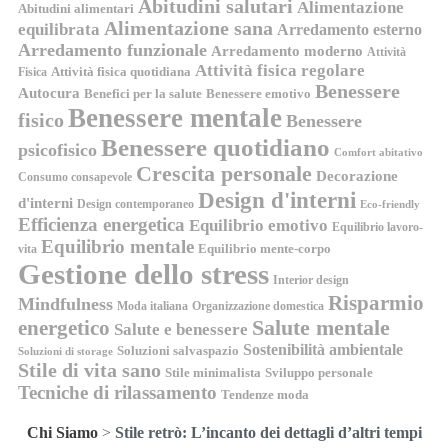
Abitudini salutari
Alimentazione
Abitudini alimentari
Alimentazione sana
equilibrata
Arredamento esterno
Arredamento funzionale
Arredamento moderno
Attività
Attività fisica regolare
Attività fisica quotidiana
Fisica
Benessere
Autocura
Benefici per la salute
Benessere emotivo
Benessere mentale
fisico
Benessere
Benessere quotidiano
psicofisico
Comfort abitativo
Crescita personale
Decorazione
Consumo consapevole
Design d'interni
d'interni
Design contemporaneo
Eco-friendly
Efficienza energetica
Equilibrio emotivo
Equilibrio lavoro-
Equilibrio mentale
Equilibrio mente-corpo
vita
Gestione dello stress
Interior design
Risparmio
Mindfulness
Moda italiana
Organizzazione domestica
energetico
Salute mentale
Salute e benessere
Sostenibilità ambientale
Soluzioni salvaspazio
Soluzioni di storage
Stile di vita sano
Stile minimalista
Sviluppo personale
Tecniche di rilassamento
Tendenze moda
Chi Siamo
>
Stile retrò: L’incanto dei dettagli d’altri tempi