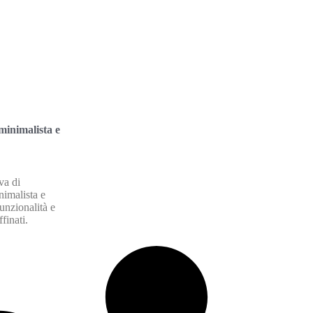
minimalista e
va di
nimalista e
nzionalità e
finati.