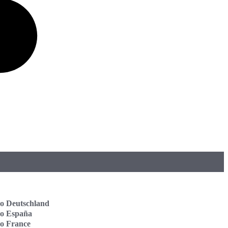
o Deutschland
vo España
o France