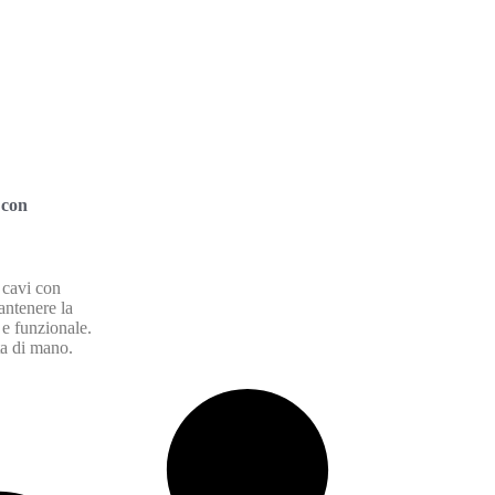
 con
 cavi con
antenere la
 e funzionale.
ta di mano.