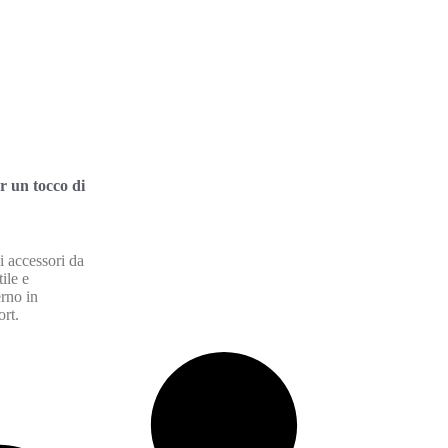
r un tocco di
 accessori da
ile e
erno in
ort.