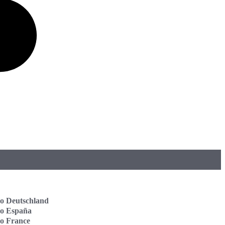
o Deutschland
vo España
o France