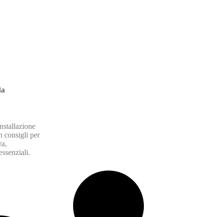
da
installazione
n consigli per
ra,
ssenziali.