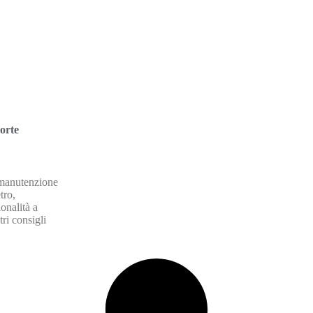
orte
 manutenzione
tro,
onalità a
ri consigli