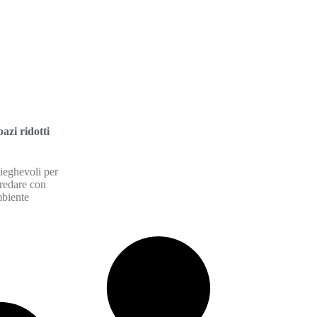
azi ridotti
pieghevoli per
arredare con
mbiente