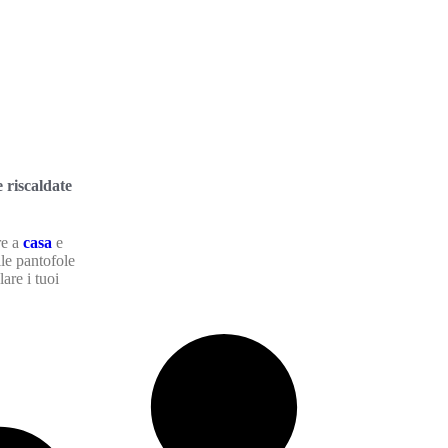
e riscaldate
re a
casa
e
lle pantofole
lare i tuoi