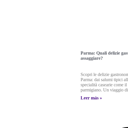
Parma: Quali delizie ga
assaggiare?
Scopri le delizie gastrono
Parma: dai salumi tipici a
specialità casearie come i
parmigiano. Un viaggio di
Leer más »