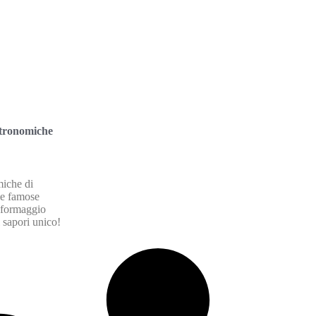
stronomiche
miche di
lle famose
l formaggio
 sapori unico!