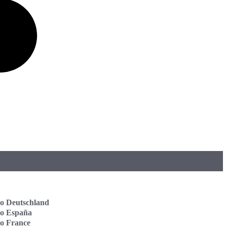
o Deutschland
vo España
o France