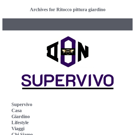
Archives for Ritocco pittura giardino
Supervivo
Casa
Giardino
Lifestyle
Viaggi
Chi Siamo