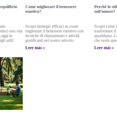
’equilibrio
Come migliorare il benessere
Perché lo stil
emotivo?
sull’umore?
rano
Scopri strategie efficaci su come
Scopri come lo
nduci una vita
migliorare il benessere emotivo con
trasformare i
Leggi la
tecniche di rilassamento e attività
quotidiano. L
li utili!
gratificanti nel nostro articolo.
che svela que
Leer más »
Leer más »