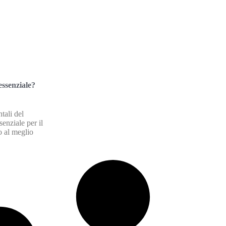
essenziale?
tali del
senziale per il
o al meglio