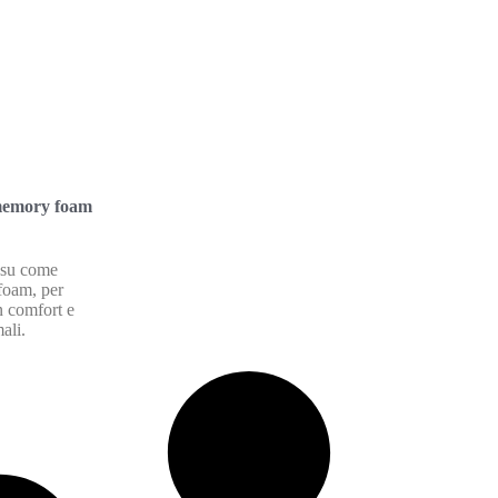
 memory foam
e su come
foam, per
n comfort e
ali.