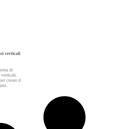
si verticali
 tema di
 verticali,
per creare il
bano.