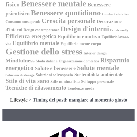
Benessere mentale
fisico
Benessere
Benessere quotidiano
psicofisico
Comfort abitativo
Crescita personale
Decorazione
Consumo consapevole
Design d'interni
d'interni
Design contemporaneo
Eco-friendly
Efficienza energetica
Equilibrio emotivo
Equilibrio lavoro-
Equilibrio mentale
Equilibrio mente-corpo
vita
Gestione dello stress
Interior design
Risparmio
Mindfulness
Moda italiana
Organizzazione domestica
energetico
Salute mentale
Salute e benessere
Sostenibilità ambientale
Soluzioni salvaspazio
Soluzioni di storage
Stile di vita sano
Stile minimalista
Sviluppo personale
Tecniche di rilassamento
Tendenze moda
Lifestyle
>
Timing dei pasti: mangiare al momento giusto