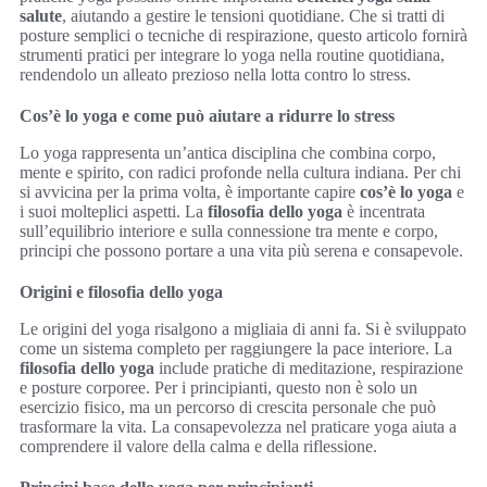
salute
, aiutando a gestire le tensioni quotidiane. Che si tratti di
posture semplici o tecniche di respirazione, questo articolo fornirà
strumenti pratici per integrare lo yoga nella routine quotidiana,
rendendolo un alleato prezioso nella lotta contro lo stress.
Cos’è lo yoga e come può aiutare a ridurre lo stress
Lo yoga rappresenta un’antica disciplina che combina corpo,
mente e spirito, con radici profonde nella cultura indiana. Per chi
si avvicina per la prima volta, è importante capire
cos’è lo yoga
e
i suoi molteplici aspetti. La
filosofia dello yoga
è incentrata
sull’equilibrio interiore e sulla connessione tra mente e corpo,
principi che possono portare a una vita più serena e consapevole.
Origini e filosofia dello yoga
Le origini del yoga risalgono a migliaia di anni fa. Si è sviluppato
come un sistema completo per raggiungere la pace interiore. La
filosofia dello yoga
include pratiche di meditazione, respirazione
e posture corporee. Per i principianti, questo non è solo un
esercizio fisico, ma un percorso di crescita personale che può
trasformare la vita. La consapevolezza nel praticare yoga aiuta a
comprendere il valore della calma e della riflessione.