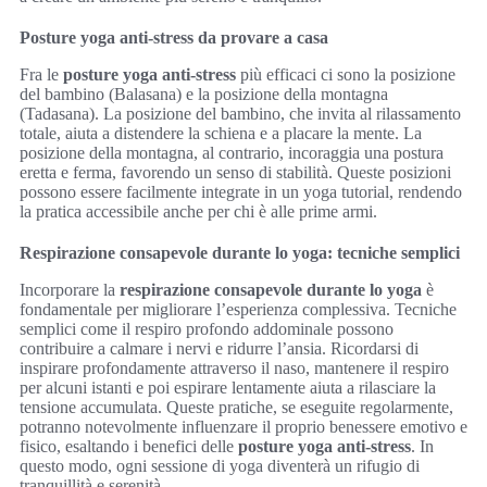
Posture yoga anti-stress da provare a casa
Fra le
posture yoga anti-stress
più efficaci ci sono la posizione
del bambino (Balasana) e la posizione della montagna
(Tadasana). La posizione del bambino, che invita al rilassamento
totale, aiuta a distendere la schiena e a placare la mente. La
posizione della montagna, al contrario, incoraggia una postura
eretta e ferma, favorendo un senso di stabilità. Queste posizioni
possono essere facilmente integrate in un yoga tutorial, rendendo
la pratica accessibile anche per chi è alle prime armi.
Respirazione consapevole durante lo yoga: tecniche semplici
Incorporare la
respirazione consapevole durante lo yoga
è
fondamentale per migliorare l’esperienza complessiva. Tecniche
semplici come il respiro profondo addominale possono
contribuire a calmare i nervi e ridurre l’ansia. Ricordarsi di
inspirare profondamente attraverso il naso, mantenere il respiro
per alcuni istanti e poi espirare lentamente aiuta a rilasciare la
tensione accumulata. Queste pratiche, se eseguite regolarmente,
potranno notevolmente influenzare il proprio benessere emotivo e
fisico, esaltando i benefici delle
posture yoga anti-stress
. In
questo modo, ogni sessione di yoga diventerà un rifugio di
tranquillità e serenità.