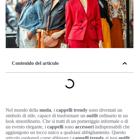
Contenido del artículo
Nel mondo della
moda
, i
cappelli trendy
sono diventati un
simbolo di stile, capace di trasformare un
outfit
ordinario in un
look straordinario. Che si tratti di un pomeriggio informale o di
un evento elegante, i
cappelli
sono
accessori
indispensabili che
aggiungono un tocco unico a qualsiasi abbigliamento. Questo
articolo esplorerà come abbinare i
cappelli trendy
ai tuoi
outfit
,