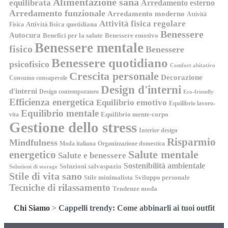
Alimentazione sana
equilibrata
Arredamento esterno
Arredamento funzionale
Arredamento moderno
Attività
Attività fisica regolare
Attività fisica quotidiana
Fisica
Benessere
Autocura
Benefici per la salute
Benessere emotivo
Benessere mentale
fisico
Benessere
Benessere quotidiano
psicofisico
Comfort abitativo
Crescita personale
Decorazione
Consumo consapevole
Design d'interni
d'interni
Design contemporaneo
Eco-friendly
Efficienza energetica
Equilibrio emotivo
Equilibrio lavoro-
Equilibrio mentale
Equilibrio mente-corpo
vita
Gestione dello stress
Interior design
Risparmio
Mindfulness
Moda italiana
Organizzazione domestica
energetico
Salute mentale
Salute e benessere
Sostenibilità ambientale
Soluzioni salvaspazio
Soluzioni di storage
Stile di vita sano
Stile minimalista
Sviluppo personale
Tecniche di rilassamento
Tendenze moda
Chi Siamo
>
Cappelli trendy: Come abbinarli ai tuoi outfit