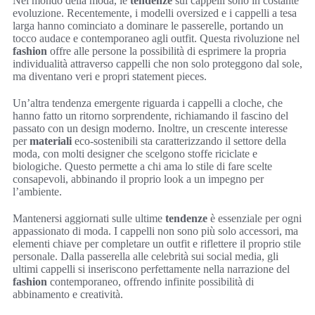
Nel mondo della moda, le
tendenze
sui cappelli sono in costante
evoluzione. Recentemente, i modelli oversized e i cappelli a tesa
larga hanno cominciato a dominare le passerelle, portando un
tocco audace e contemporaneo agli outfit. Questa rivoluzione nel
fashion
offre alle persone la possibilità di esprimere la propria
individualità attraverso cappelli che non solo proteggono dal sole,
ma diventano veri e propri statement pieces.
Un’altra tendenza emergente riguarda i cappelli a cloche, che
hanno fatto un ritorno sorprendente, richiamando il fascino del
passato con un design moderno. Inoltre, un crescente interesse
per
materiali
eco-sostenibili sta caratterizzando il settore della
moda, con molti designer che scelgono stoffe riciclate e
biologiche. Questo permette a chi ama lo stile di fare scelte
consapevoli, abbinando il proprio look a un impegno per
l’ambiente.
Mantenersi aggiornati sulle ultime
tendenze
è essenziale per ogni
appassionato di moda. I cappelli non sono più solo accessori, ma
elementi chiave per completare un outfit e riflettere il proprio stile
personale. Dalla passerella alle celebrità sui social media, gli
ultimi cappelli si inseriscono perfettamente nella narrazione del
fashion
contemporaneo, offrendo infinite possibilità di
abbinamento e creatività.