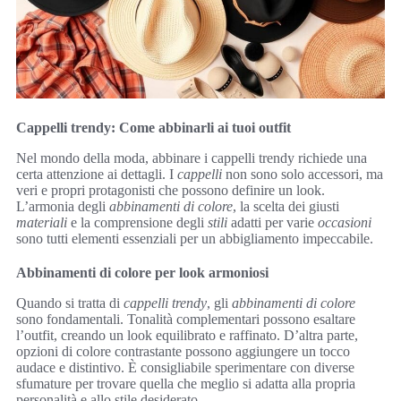
Cappelli trendy: Come abbinarli ai tuoi outfit
Nel mondo della moda, abbinare i cappelli trendy richiede una
certa attenzione ai dettagli. I
cappelli
non sono solo accessori, ma
veri e propri protagonisti che possono definire un look.
L’armonia degli
abbinamenti di colore
, la scelta dei giusti
materiali
e la comprensione degli
stili
adatti per varie
occasioni
sono tutti elementi essenziali per un abbigliamento impeccabile.
Abbinamenti di colore per look armoniosi
Quando si tratta di
cappelli trendy
, gli
abbinamenti di colore
sono fondamentali. Tonalità complementari possono esaltare
l’outfit, creando un look equilibrato e raffinato. D’altra parte,
opzioni di colore contrastante possono aggiungere un tocco
audace e distintivo. È consigliabile sperimentare con diverse
sfumature per trovare quella che meglio si adatta alla propria
personalità e allo stile desiderato.