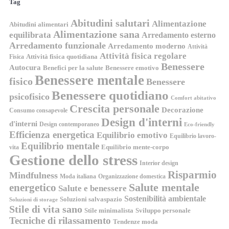
Tag
Abitudini salutari
Alimentazione
Abitudini alimentari
Alimentazione sana
equilibrata
Arredamento esterno
Arredamento funzionale
Arredamento moderno
Attività
Attività fisica regolare
Attività fisica quotidiana
Fisica
Benessere
Autocura
Benefici per la salute
Benessere emotivo
Benessere mentale
fisico
Benessere
Benessere quotidiano
psicofisico
Comfort abitativo
Crescita personale
Decorazione
Consumo consapevole
Design d'interni
d'interni
Design contemporaneo
Eco-friendly
Efficienza energetica
Equilibrio emotivo
Equilibrio lavoro-
Equilibrio mentale
Equilibrio mente-corpo
vita
Gestione dello stress
Interior design
Risparmio
Mindfulness
Moda italiana
Organizzazione domestica
energetico
Salute mentale
Salute e benessere
Sostenibilità ambientale
Soluzioni salvaspazio
Soluzioni di storage
Stile di vita sano
Stile minimalista
Sviluppo personale
Tecniche di rilassamento
Tendenze moda