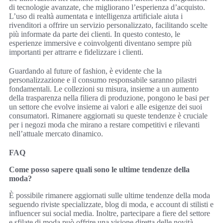
di tecnologie avanzate, che migliorano l’esperienza d’acquisto.
L’uso di realtà aumentata e intelligenza artificiale aiuta i
rivenditori a offrire un servizio personalizzato, facilitando scelte
più informate da parte dei clienti. In questo contesto, le
esperienze immersive e coinvolgenti diventano sempre più
importanti per attrarre e fidelizzare i clienti.
Guardando al future of fashion, è evidente che la
personalizzazione e il consumo responsabile saranno pilastri
fondamentali. Le collezioni su misura, insieme a un aumento
della trasparenza nella filiera di produzione, pongono le basi per
un settore che evolve insieme ai valori e alle esigenze dei suoi
consumatori. Rimanere aggiornati su queste tendenze è cruciale
per i negozi moda che mirano a restare competitivi e rilevanti
nell’attuale mercato dinamico.
FAQ
Come posso sapere quali sono le ultime tendenze della
moda?
È possibile rimanere aggiornati sulle ultime tendenze della moda
seguendo riviste specializzate, blog di moda, e account di stilisti e
influencer sui social media. Inoltre, partecipare a fiere del settore
e sfilate di moda può offrire una visione diretta delle novità.