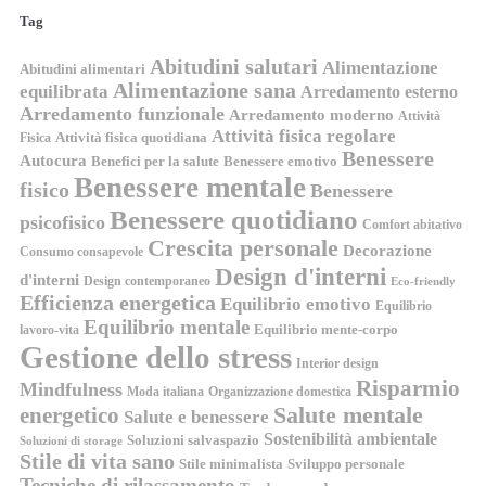
Tag
Abitudini salutari
Alimentazione
Abitudini alimentari
Alimentazione sana
equilibrata
Arredamento esterno
Arredamento funzionale
Arredamento moderno
Attività
Attività fisica regolare
Attività fisica quotidiana
Fisica
Benessere
Autocura
Benefici per la salute
Benessere emotivo
Benessere mentale
fisico
Benessere
Benessere quotidiano
psicofisico
Comfort abitativo
Crescita personale
Decorazione
Consumo consapevole
Design d'interni
d'interni
Design contemporaneo
Eco-friendly
Efficienza energetica
Equilibrio emotivo
Equilibrio
Equilibrio mentale
Equilibrio mente-corpo
lavoro-vita
Gestione dello stress
Interior design
Risparmio
Mindfulness
Moda italiana
Organizzazione domestica
energetico
Salute mentale
Salute e benessere
Sostenibilità ambientale
Soluzioni salvaspazio
Soluzioni di storage
Stile di vita sano
Stile minimalista
Sviluppo personale
Tecniche di rilassamento