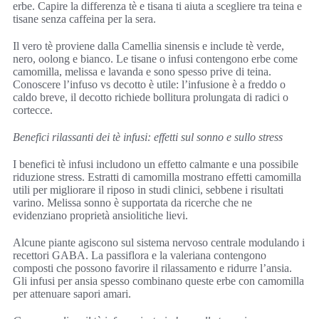
erbe. Capire la differenza tè e tisana ti aiuta a scegliere tra teina e
tisane senza caffeina per la sera.
Il vero tè proviene dalla Camellia sinensis e include tè verde,
nero, oolong e bianco. Le tisane o infusi contengono erbe come
camomilla, melissa e lavanda e sono spesso prive di teina.
Conoscere l’infuso vs decotto è utile: l’infusione è a freddo o
caldo breve, il decotto richiede bollitura prolungata di radici o
cortecce.
Benefici rilassanti dei tè infusi: effetti sul sonno e sullo stress
I benefici tè infusi includono un effetto calmante e una possibile
riduzione stress. Estratti di camomilla mostrano effetti camomilla
utili per migliorare il riposo in studi clinici, sebbene i risultati
varino. Melissa sonno è supportata da ricerche che ne
evidenziano proprietà ansiolitiche lievi.
Alcune piante agiscono sul sistema nervoso centrale modulando i
recettori GABA. La passiflora e la valeriana contengono
composti che possono favorire il rilassamento e ridurre l’ansia.
Gli infusi per ansia spesso combinano queste erbe con camomilla
per attenuare sapori amari.