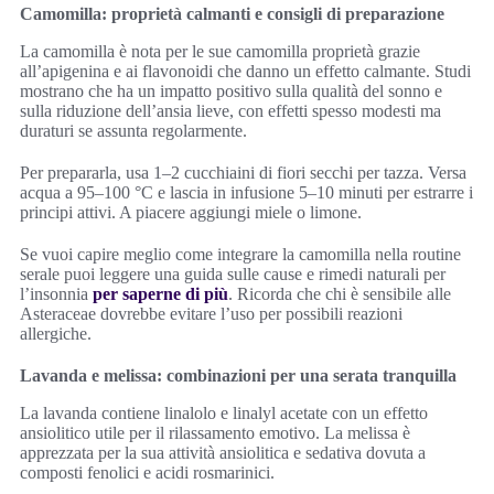
Camomilla: proprietà calmanti e consigli di preparazione
La camomilla è nota per le sue camomilla proprietà grazie
all’apigenina e ai flavonoidi che danno un effetto calmante. Studi
mostrano che ha un impatto positivo sulla qualità del sonno e
sulla riduzione dell’ansia lieve, con effetti spesso modesti ma
duraturi se assunta regolarmente.
Per prepararla, usa 1–2 cucchiaini di fiori secchi per tazza. Versa
acqua a 95–100 °C e lascia in infusione 5–10 minuti per estrarre i
principi attivi. A piacere aggiungi miele o limone.
Se vuoi capire meglio come integrare la camomilla nella routine
serale puoi leggere una guida sulle cause e rimedi naturali per
l’insonnia
per saperne di più
. Ricorda che chi è sensibile alle
Asteraceae dovrebbe evitare l’uso per possibili reazioni
allergiche.
Lavanda e melissa: combinazioni per una serata tranquilla
La lavanda contiene linalolo e linalyl acetate con un effetto
ansiolitico utile per il rilassamento emotivo. La melissa è
apprezzata per la sua attività ansiolitica e sedativa dovuta a
composti fenolici e acidi rosmarinici.