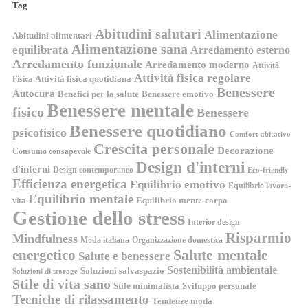
Tag
Abitudini salutari
Alimentazione
Abitudini alimentari
Alimentazione sana
equilibrata
Arredamento esterno
Arredamento funzionale
Arredamento moderno
Attività
Attività fisica regolare
Attività fisica quotidiana
Fisica
Benessere
Autocura
Benefici per la salute
Benessere emotivo
Benessere mentale
fisico
Benessere
Benessere quotidiano
psicofisico
Comfort abitativo
Crescita personale
Decorazione
Consumo consapevole
Design d'interni
d'interni
Design contemporaneo
Eco-friendly
Efficienza energetica
Equilibrio emotivo
Equilibrio lavoro-
Equilibrio mentale
Equilibrio mente-corpo
vita
Gestione dello stress
Interior design
Risparmio
Mindfulness
Moda italiana
Organizzazione domestica
energetico
Salute mentale
Salute e benessere
Sostenibilità ambientale
Soluzioni salvaspazio
Soluzioni di storage
Stile di vita sano
Stile minimalista
Sviluppo personale
Tecniche di rilassamento
Tendenze moda