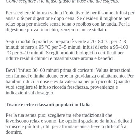
Come scegliere il tè infuso giusto in base alle tue esigenze
Per scegliere tè infuso valuta l’obiettivo: tè per il sonno, infusi per
ansia o tè per digestione dopo cena. Se desideri il miglior tè per
relax opta per miscele senza teina o rooibos con lavanda. Per la
digestione prova finocchio, zenzero o anice stellato.
Segui modalità pratiche: prepara tè verde a 70–80 °C per 2–3
minuti; tè nero a 95 °C per 3–5 minuti; infusi di erbe a 95–100
°C per 5–10 minuti. Scegli prodotti biologici o certificati per
ridurre residui chimici e massimizzare aroma e benefici.
Bevi l’infuso 30–60 minuti prima di coricarti. Valuta interazioni
con farmaci e limita alcune erbe in gravidanza o allattamento. Per
bambini riduci la dose e evita valeriana nei più piccoli. Quando
vuoi scegliere tè infuso ricorda freschezza, provenienza e
indicazioni sul dosaggio.
Tisane e erbe rilassanti popolari in Italia
Per la tua serata puoi scegliere tra erbe tradizionali che
favoriscono relax e sonno. Le opzioni spaziano da infusi delicati
a miscele più forti, utili per affrontare ansia lieve o difficoltà a
dormire.