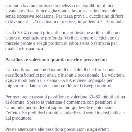
Un buon lavanda infuso con melissa crea equilibrio: il mix
lavanda melissa riduce agitazione e favorisce calma mentale
senza eccessiva sedazione. Per tazza prova 1 cucchiaino di fiori
di lavanda e 1–2 cucchiaini di melissa, infondendo 7–10 minuti.
Usala 30–45 minuti prima di coricarti insieme a riti serali come
lettura o respirazione profonda. Verifica sempre le etichette di
miscele pronte e scegli prodotti di erboristeria o farmacia per
qualità e trasparenza.
Passiflora e valeriana: quando usarle e precauzioni
La passiflora contiene flavonoidi e alcaloidi che forniscono
passiflora benefici per ansia e insonnia occasionale. La valeriana
agisce modulando il sistema GABA e viene impiegata per
migliorare la latenza del sonno e ridurre i risvegli notturni.
Per uso pratico assumi passiflora o valeriana 30–60 minuti prima
di dormire. Spesso la valeriana è combinata con passiflora o
camomilla per rendere il sapore più gradevole e potenziare
l’effetto. Se preferisci estratti standardizzati segui le dosi indicate
dal produttore.
Presta attenzione alle passiflora precauzioni e agli effetti