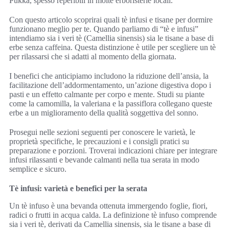
Pukka, spesso reperibili in molte erboristerie locali.
Con questo articolo scoprirai quali tè infusi e tisane per dormire
funzionano meglio per te. Quando parliamo di “tè e infusi”
intendiamo sia i veri tè (Camellia sinensis) sia le tisane a base di
erbe senza caffeina. Questa distinzione è utile per scegliere un tè
per rilassarsi che si adatti al momento della giornata.
I benefici che anticipiamo includono la riduzione dell’ansia, la
facilitazione dell’addormentamento, un’azione digestiva dopo i
pasti e un effetto calmante per corpo e mente. Studi su piante
come la camomilla, la valeriana e la passiflora collegano queste
erbe a un miglioramento della qualità soggettiva del sonno.
Prosegui nelle sezioni seguenti per conoscere le varietà, le
proprietà specifiche, le precauzioni e i consigli pratici su
preparazione e porzioni. Troverai indicazioni chiare per integrare
infusi rilassanti e bevande calmanti nella tua serata in modo
semplice e sicuro.
Tè infusi: varietà e benefici per la serata
Un tè infuso è una bevanda ottenuta immergendo foglie, fiori,
radici o frutti in acqua calda. La definizione tè infuso comprende
sia i veri tè, derivati da Camellia sinensis, sia le tisane a base di