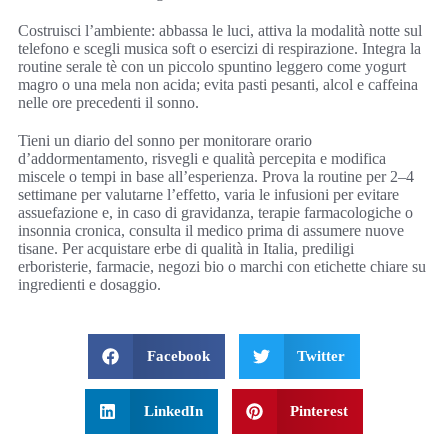
Costruisci l’ambiente: abbassa le luci, attiva la modalità notte sul
telefono e scegli musica soft o esercizi di respirazione. Integra la
routine serale tè con un piccolo spuntino leggero come yogurt
magro o una mela non acida; evita pasti pesanti, alcol e caffeina
nelle ore precedenti il sonno.
Tieni un diario del sonno per monitorare orario
d’addormentamento, risvegli e qualità percepita e modifica
miscele o tempi in base all’esperienza. Prova la routine per 2–4
settimane per valutarne l’effetto, varia le infusioni per evitare
assuefazione e, in caso di gravidanza, terapie farmacologiche o
insonnia cronica, consulta il medico prima di assumere nuove
tisane. Per acquistare erbe di qualità in Italia, prediligi
erboristerie, farmacie, negozi bio o marchi con etichette chiare su
ingredienti e dosaggio.
Facebook
Twitter
LinkedIn
Pinterest