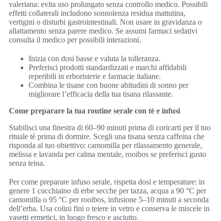
valeriana: evita uso prolungato senza controllo medico. Possibili
effetti collaterali includono sonnolenza residua mattutina,
vertigini o disturbi gastrointestinali. Non usare in gravidanza o
allattamento senza parere medico. Se assumi farmaci sedativi
consulta il medico per possibili interazioni.
Inizia con dosi basse e valuta la tolleranza.
Preferisci prodotti standardizzati e marchi affidabili
reperibili in erboristerie e farmacie italiane.
Combina le tisane con buone abitudini di sonno per
migliorare l’efficacia della tua tisana rilassante.
Come preparare la tua routine serale con tè e infusi
Stabilisci una finestra di 60–90 minuti prima di coricarti per il tuo
rituale tè prima di dormire. Scegli una tisana senza caffeina che
risponda al tuo obiettivo: camomilla per rilassamento generale,
melissa e lavanda per calma mentale, rooibos se preferisci gusto
senza teina.
Per come preparare infuso serale, rispetta dosi e temperature: in
genere 1 cucchiaino di erbe secche per tazza, acqua a 90 °C per
camomilla o 95 °C per rooibos, infusione 5–10 minuti a seconda
dell’erba. Usa colini fini o teiere in vetro e conserva le miscele in
vasetti ermetici, in luogo fresco e asciutto.