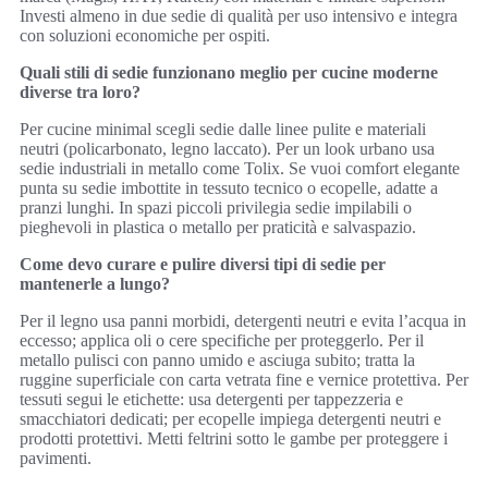
Investi almeno in due sedie di qualità per uso intensivo e integra
con soluzioni economiche per ospiti.
Quali stili di sedie funzionano meglio per cucine moderne
diverse tra loro?
Per cucine minimal scegli sedie dalle linee pulite e materiali
neutri (policarbonato, legno laccato). Per un look urbano usa
sedie industriali in metallo come Tolix. Se vuoi comfort elegante
punta su sedie imbottite in tessuto tecnico o ecopelle, adatte a
pranzi lunghi. In spazi piccoli privilegia sedie impilabili o
pieghevoli in plastica o metallo per praticità e salvaspazio.
Come devo curare e pulire diversi tipi di sedie per
mantenerle a lungo?
Per il legno usa panni morbidi, detergenti neutri e evita l’acqua in
eccesso; applica oli o cere specifiche per proteggerlo. Per il
metallo pulisci con panno umido e asciuga subito; tratta la
ruggine superficiale con carta vetrata fine e vernice protettiva. Per
tessuti segui le etichette: usa detergenti per tappezzeria e
smacchiatori dedicati; per ecopelle impiega detergenti neutri e
prodotti protettivi. Metti feltrini sotto le gambe per proteggere i
pavimenti.