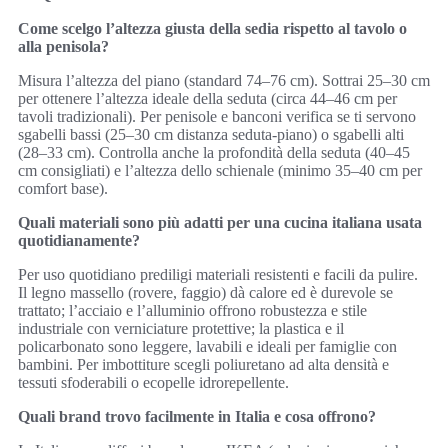
Come scelgo l’altezza giusta della sedia rispetto al tavolo o
alla penisola?
Misura l’altezza del piano (standard 74–76 cm). Sottrai 25–30 cm
per ottenere l’altezza ideale della seduta (circa 44–46 cm per
tavoli tradizionali). Per penisole e banconi verifica se ti servono
sgabelli bassi (25–30 cm distanza seduta-piano) o sgabelli alti
(28–33 cm). Controlla anche la profondità della seduta (40–45
cm consigliati) e l’altezza dello schienale (minimo 35–40 cm per
comfort base).
Quali materiali sono più adatti per una cucina italiana usata
quotidianamente?
Per uso quotidiano prediligi materiali resistenti e facili da pulire.
Il legno massello (rovere, faggio) dà calore ed è durevole se
trattato; l’acciaio e l’alluminio offrono robustezza e stile
industriale con verniciature protettive; la plastica e il
policarbonato sono leggere, lavabili e ideali per famiglie con
bambini. Per imbottiture scegli poliuretano ad alta densità e
tessuti sfoderabili o ecopelle idrorepellente.
Quali brand trovo facilmente in Italia e cosa offrono?