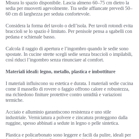
Misura lo spazio disponibile. Lascia almeno 60–75 cm dietro la
sedia per muoverti agevolmente. Tra sedie affiancate prevedi 50–
60 cm di larghezza per seduta confortevole.
Considera la forma del tavolo o dell’isola. Per tavoli rotondi evita
braccioli se lo spazio è limitato. Per penisole pensa a sgabelli con
pedana e schienale basso.
Calcola il raggio di apertura e l’ingombro quando le sedie sono
spostate. In cucine strette scegli sedie senza braccioli o impilabili,
così riduci l’ingombro senza rinunciare al comfort.
Materiali ideali: legno, metallo, plastica e imbottiture
I materiali influiscono su estetica e durata. I materiali sedie cucina
come il massello di rovere o faggio offrono calore e robustezza,
ma richiedono finiture protettive contro umidità e variazioni
termiche.
Acciaio e alluminio garantiscono resistenza e uno stile
industriale. Verniciatura a polvere e zincatura proteggono dalla
ruggine, spesso abbinati a sedute in legno o pelle sintetica.
Plastica e policarbonato sono leggere e facili da pulire, ideali per