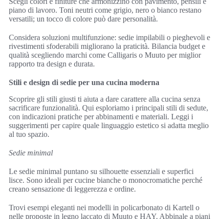
Scegli colori e finiture che armonizzino con pavimento, pensili e
piano di lavoro. Toni neutri come grigio, nero o bianco restano
versatili; un tocco di colore può dare personalità.
Considera soluzioni multifunzione: sedie impilabili o pieghevoli e
rivestimenti sfoderabili migliorano la praticità. Bilancia budget e
qualità scegliendo marchi come Calligaris o Muuto per miglior
rapporto tra design e durata.
Stili e design di sedie per una cucina moderna
Scoprire gli stili giusti ti aiuta a dare carattere alla cucina senza
sacrificare funzionalità. Qui esploriamo i principali stili di sedute,
con indicazioni pratiche per abbinamenti e materiali. Leggi i
suggerimenti per capire quale linguaggio estetico si adatta meglio
al tuo spazio.
Sedie minimal
Le sedie minimal puntano su silhouette essenziali e superfici
lisce. Sono ideali per cucine bianche o monocromatiche perché
creano sensazione di leggerezza e ordine.
Trovi esempi eleganti nei modelli in policarbonato di Kartell o
nelle proposte in legno laccato di Muuto e HAY. Abbinale a piani