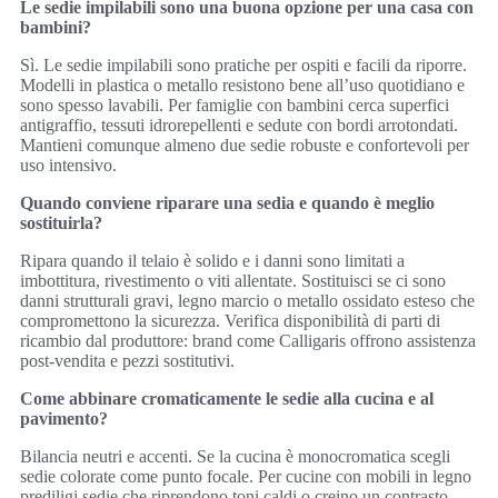
Le sedie impilabili sono una buona opzione per una casa con
bambini?
Sì. Le sedie impilabili sono pratiche per ospiti e facili da riporre.
Modelli in plastica o metallo resistono bene all’uso quotidiano e
sono spesso lavabili. Per famiglie con bambini cerca superfici
antigraffio, tessuti idrorepellenti e sedute con bordi arrotondati.
Mantieni comunque almeno due sedie robuste e confortevoli per
uso intensivo.
Quando conviene riparare una sedia e quando è meglio
sostituirla?
Ripara quando il telaio è solido e i danni sono limitati a
imbottitura, rivestimento o viti allentate. Sostituisci se ci sono
danni strutturali gravi, legno marcio o metallo ossidato esteso che
compromettono la sicurezza. Verifica disponibilità di parti di
ricambio dal produttore: brand come Calligaris offrono assistenza
post-vendita e pezzi sostitutivi.
Come abbinare cromaticamente le sedie alla cucina e al
pavimento?
Bilancia neutri e accenti. Se la cucina è monocromatica scegli
sedie colorate come punto focale. Per cucine con mobili in legno
prediligi sedie che riprendono toni caldi o creino un contrasto