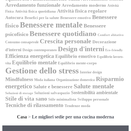
Arredamento funzionale
Arredamento moderno
Attività
Attività fisica regolare
Attività fisica quotidiana
Fisica
Benessere
Autocura
Benefici per la salute
Benessere emotivo
Benessere mentale
fisico
Benessere
Benessere quotidiano
psicofisico
Comfort abitativo
Crescita personale
Decorazione
Consumo consapevole
Design d'interni
d'interni
Design contemporaneo
Eco-friendly
Efficienza energetica
Equilibrio emotivo
Equilibrio lavoro-
Equilibrio mentale
Equilibrio mente-corpo
vita
Gestione dello stress
Interior design
Risparmio
Mindfulness
Moda italiana
Organizzazione domestica
energetico
Salute mentale
Salute e benessere
Sostenibilità ambientale
Soluzioni salvaspazio
Soluzioni di storage
Stile di vita sano
Stile minimalista
Sviluppo personale
Tecniche di rilassamento
Tendenze moda
Casa
>
Le migliori sedie per una cucina moderna