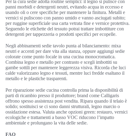
Per la cura sedie adotta routine semplici: il legno si pulisce con
panni morbidi e detergenti neutri, evitando acqua in eccesso e
usando oli o cere specifiche per mantenere la finitura. Metalli e
vernici si puliscono con panno umido e vanno asciugati subito;
per ruggine superficiale usa carta vetrata fine e vernice protettiva.
Seguendo le etichette del tessuto potrai trattare imbottiture con
detergenti per tappezzeria o prodotti specifici per ecopelle.
Negli abbinamenti sedie tavolo punta al bilanciamento: mixa
neutri e accenti per dare vita alla stanza, oppure aggiungi sedie
colorate come punto focale in una cucina monocromatica.
Combina legno e metallo per contrasto e scegli imbottiti su
gambe sottili per mantenere leggerezza visiva. Ricorda che luci
calde valorizzano legno e tessuti, mentre luci fredde esaltano il
metallo e le plastiche trasparenti.
Per riparazione sedie cucina controlla prima la disponibilità di
parti di ricambio presso il produttore; brand come Calligaris
offrono spesso assistenza post vendita. Ripara quando il telaio è
solido; sostituisci se ci sono danni strutturali, legno marcio o
ossidazione estesa. Valuta anche opzioni green: restauro, vernici
ecologiche e trattamenti a basso VOC riducono l’impatto
ambientale e prolungano la vita delle sedie.
FAQ