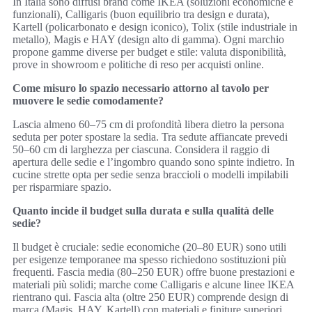
In Italia sono diffusi brand come IKEA (soluzioni economiche e
funzionali), Calligaris (buon equilibrio tra design e durata),
Kartell (policarbonato e design iconico), Tolix (stile industriale in
metallo), Magis e HAY (design alto di gamma). Ogni marchio
propone gamme diverse per budget e stile: valuta disponibilità,
prove in showroom e politiche di reso per acquisti online.
Come misuro lo spazio necessario attorno al tavolo per
muovere le sedie comodamente?
Lascia almeno 60–75 cm di profondità libera dietro la persona
seduta per poter spostare la sedia. Tra sedute affiancate prevedi
50–60 cm di larghezza per ciascuna. Considera il raggio di
apertura delle sedie e l’ingombro quando sono spinte indietro. In
cucine strette opta per sedie senza braccioli o modelli impilabili
per risparmiare spazio.
Quanto incide il budget sulla durata e sulla qualità delle
sedie?
Il budget è cruciale: sedie economiche (20–80 EUR) sono utili
per esigenze temporanee ma spesso richiedono sostituzioni più
frequenti. Fascia media (80–250 EUR) offre buone prestazioni e
materiali più solidi; marche come Calligaris e alcune linee IKEA
rientrano qui. Fascia alta (oltre 250 EUR) comprende design di
marca (Magis, HAY, Kartell) con materiali e finiture superiori.