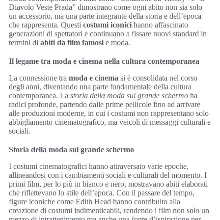
Diavolo Veste Prada” dimostrano come ogni abito non sia solo
un accessorio, ma una parte integrante della storia e dell’epoca
che rappresenta. Questi
costumi iconici
hanno affascinato
generazioni di spettatori e continuano a fissare nuovi standard in
termini di
abiti da film famosi
e moda.
Il legame tra moda e cinema nella cultura contemporanea
La connessione tra
moda e cinema
si è consolidata nel corso
degli anni, diventando una parte fondamentale della cultura
contemporanea. La
storia della moda sul grande schermo
ha
radici profonde, partendo dalle prime pellicole fino ad arrivare
alle produzioni moderne, in cui i costumi non rappresentano solo
abbigliamento cinematografico, ma veicoli di messaggi culturali e
sociali.
Storia della moda sul grande schermo
I costumi cinematografici hanno attraversato varie epoche,
allineandosi con i cambiamenti sociali e culturali del momento. I
primi film, per lo più in bianco e nero, mostravano abiti elaborati
che riflettevano lo stile dell’epoca. Con il passare del tempo,
figure iconiche come Edith Head hanno contribuito alla
creazione di costumi indimenticabili, rendendo i film non solo un
mezzo di intrattenimento ma anche una fonte d’ispirazione per