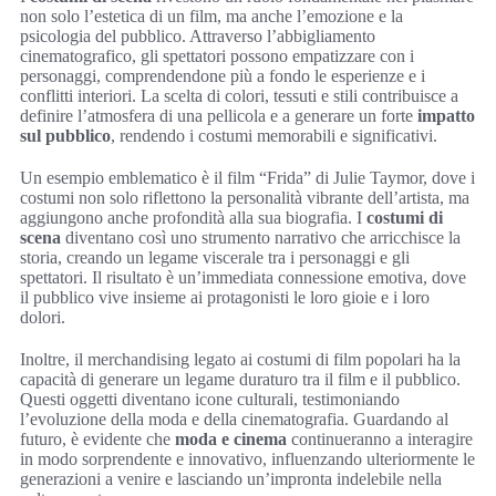
non solo l’estetica di un film, ma anche l’emozione e la
psicologia del pubblico. Attraverso l’abbigliamento
cinematografico, gli spettatori possono empatizzare con i
personaggi, comprendendone più a fondo le esperienze e i
conflitti interiori. La scelta di colori, tessuti e stili contribuisce a
definire l’atmosfera di una pellicola e a generare un forte
impatto
sul pubblico
, rendendo i costumi memorabili e significativi.
Un esempio emblematico è il film “Frida” di Julie Taymor, dove i
costumi non solo riflettono la personalità vibrante dell’artista, ma
aggiungono anche profondità alla sua biografia. I
costumi di
scena
diventano così uno strumento narrativo che arricchisce la
storia, creando un legame viscerale tra i personaggi e gli
spettatori. Il risultato è un’immediata connessione emotiva, dove
il pubblico vive insieme ai protagonisti le loro gioie e i loro
dolori.
Inoltre, il merchandising legato ai costumi di film popolari ha la
capacità di generare un legame duraturo tra il film e il pubblico.
Questi oggetti diventano icone culturali, testimoniando
l’evoluzione della moda e della cinematografia. Guardando al
futuro, è evidente che
moda e cinema
continueranno a interagire
in modo sorprendente e innovativo, influenzando ulteriormente le
generazioni a venire e lasciando un’impronta indelebile nella