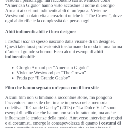
vestono i personaggi, ma raccontano storie. Pellicole come
“American Gigolo” hanno visto accostare il nome di Giorgio
Armani ai costumi indimenticabili di un’epoca. Vivienne
Westwood ha dato vita a creazioni uniche in “The Crown”, dove
ogni abito riflette la complessità dei personaggi.
Abiti indimenticabili e i loro designer
I
costumi iconici
spesso nascono dalla visione di un designer.
Questi talentuosi professionisti trasformano la moda in una forma
d’arte sul grande schermo. Ecco alcuni esempi di
abiti
indimenticabili
:
Giorgio Armani per “American Gigolo”
Vivienne Westwood per “The Crown”
Prada per “Il Grande Gatsby”
Film che hanno segnato un’epoca con il loro stile
Alcuni film non si limitano a raccontare storie, ma pongono
l’accento su uno stile che rimane impresso nella memoria
collettiva. “Il Grande Gatsby” (2013) e “La Dolce Vita” sono
esempi di pellicole che hanno non solo intrattenuto, ma anche
influenzato le tendenze della moda. Attraverso interviste ai registi
e ai costumisti, emerge la consapevolezza di quanto i
costumi di