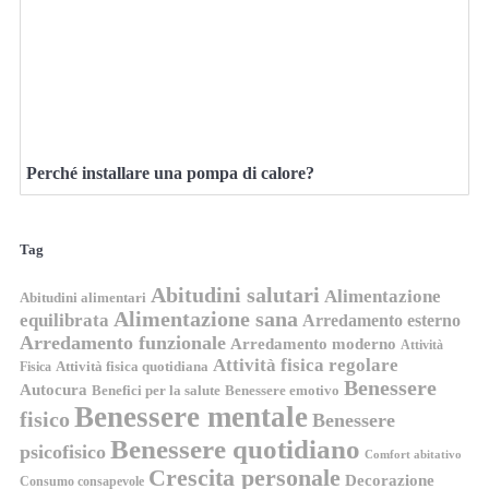
Perché installare una pompa di calore?
Tag
Abitudini salutari
Alimentazione
Abitudini alimentari
Alimentazione sana
equilibrata
Arredamento esterno
Arredamento funzionale
Arredamento moderno
Attività
Attività fisica regolare
Attività fisica quotidiana
Fisica
Benessere
Autocura
Benefici per la salute
Benessere emotivo
Benessere mentale
fisico
Benessere
Benessere quotidiano
psicofisico
Comfort abitativo
Crescita personale
Decorazione
Consumo consapevole