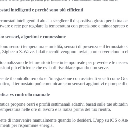
ati intelligenti e perché sono più efficienti
ostati intelligenti ti aiuta a scegliere il dispositivo giusto per la tua c
tware e rete per regolare la temperatura con precisione e minor spreco e
o: sensori, algoritmi e connessione
ono sensori temperatura e umidità, sensori di presenza e il termostato s
 Zigbee o Z‑Wave. I dati raccolti vengono inviati a un server cloud o e
 analizzano le letture storiche e in tempo reale per prevedere le necessi
ensioni più efficiente che evita di riscaldare quando non serve.
ente il controllo remoto e l’integrazione con assistenti vocali come G
tico, il termostato può comunicare con sensori aggiuntivi e pompe di c
ica vs controllo manuale
ca propone orari e profili settimanali adattivi basati sulle tue abitudi
emperatura nelle ore di lavoro e la rialza prima del tuo rientro.
rmette di intervenire manualmente quando lo desideri. L’app su iOS o An
amenti per risparmiare energia.