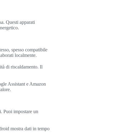
asa. Questi apparati
nergetico.
tesso, spesso compatibile
laborati localmente.
tà di riscaldamento. Il
oogle Assistant e Amazon
alore.
ni. Puoi impostare un
droid mostra dati in tempo