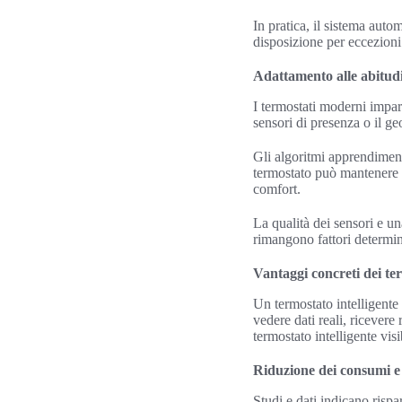
In pratica, il sistema auto
disposizione per eccezioni
Adattamento alle abitudi
I termostati moderni impar
sensori di presenza o il g
Gli algoritmi apprendiment
termostato può mantenere u
comfort.
La qualità dei sensori e una
rimangono fattori determina
Vantaggi concreti dei ter
Un termostato intelligente 
vedere dati reali, ricevere
termostato intelligente visi
Riduzione dei consumi e 
Studi e dati indicano risp