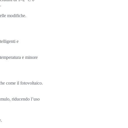
.
elle modifiche.
elligenti e
 temperatura e minore
he come il fotovoltaico.
cumulo, riducendo l’uso
e.