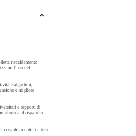
olletta riscaldamento
mizzano l’uso del
vità e algoritmi,
censione e migliora
ersitari e rapporti di
ontribuisca al risparmio
ta riscaldamento, i criteri