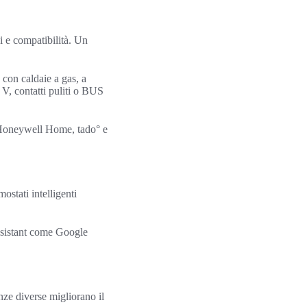
ni e compatibilità. Un
 con caldaie a gas, a
 V, contatti puliti o BUS
e Honeywell Home, tado° e
ostati intelligenti
 assistant come Google
nze diverse migliorano il