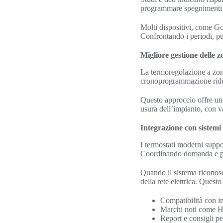
programmare spegnimenti du
Molti dispositivi, come Go
Confrontando i periodi, puo
Migliore gestione delle 
La termoregolazione a zone 
cronoprogrammazione riducon
Questo approccio offre un 
usura dell’impianto, con v
Integrazione con sistemi
I termostati moderni suppo
Coordinando domanda e pro
Quando il sistema riconosc
della rete elettrica. Quest
Compatibilità con in
Marchi noti come Ho
Report e consigli pe