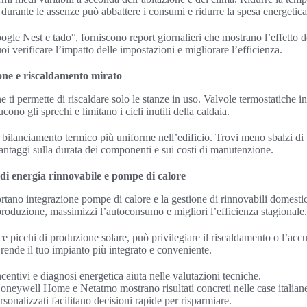
rante le assenze può abbattere i consumi e ridurre la spesa energetica
ogle Nest e tado°, forniscono report giornalieri che mostrano l’effetto d
i verificare l’impatto delle impostazioni e migliorare l’efficienza.
zone e riscaldamento mirato
ti permette di riscaldare solo le stanze in uso. Valvole termostatiche int
o gli sprechi e limitano i cicli inutili della caldaia.
bilanciamento termico più uniforme nell’edificio. Trovi meno sbalzi di
antaggi sulla durata dei componenti e sui costi di manutenzione.
 di energia rinnovabile e pompe di calore
rtano integrazione pompe di calore e la gestione di rinnovabili domestic
duzione, massimizzi l’autoconsumo e migliori l’efficienza stagionale.
e picchi di produzione solare, può privilegiare il riscaldamento o l’ac
o rende il tuo impianto più integrato e conveniente.
centivi e diagnosi energetica aiuta nelle valutazioni tecniche.
neywell Home e Netatmo mostrano risultati concreti nelle case italian
rsonalizzati facilitano decisioni rapide per risparmiare.