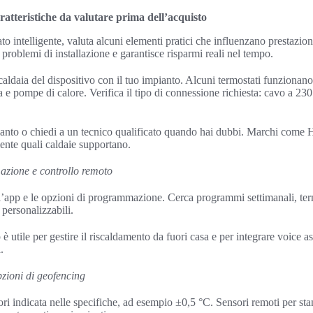
caratteristiche da valutare prima dell’acquisto
to intelligente, valuta alcuni elementi pratici che influenzano prestazio
 problemi di installazione e garantisce risparmi reali nel tempo.
caldaia del dispositivo con il tuo impianto. Alcuni termostati funzionano
e pompe di calore. Verifica il tipo di connessione richiesta: cavo a 230
ianto o chiedi a un tecnico qualificato quando hai dubbi. Marchi com
nte quali caldaie supportano.
azione e controllo remoto
ell’app e le opzioni di programmazione. Cerca programmi settimanali, term
 personalizzabili.
 è utile per gestire il riscaldamento da fuori casa e per integrare voice
.
pzioni di geofencing
ori indicata nelle specifiche, ad esempio ±0,5 °C. Sensori remoti per sta