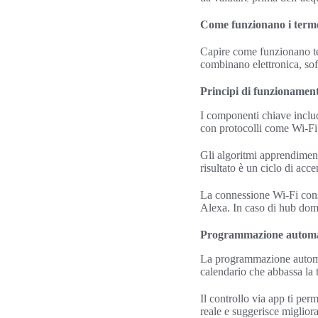
Come funzionano i termost
Capire come funzionano term
combinano elettronica, sof
Principi di funzionament
I componenti chiave includ
con protocolli come Wi‑Fi,
Gli algoritmi apprendimento
risultato è un ciclo di acc
La connessione Wi‑Fi cons
Alexa. In caso di hub domo
Programmazione automat
La programmazione automati
calendario che abbassa la t
Il controllo via app ti pe
reale e suggerisce miglior