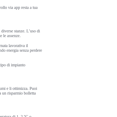
rollo via app resta a tua
 diverse stanze. L’uso di
e le assenze.
nata lavorativa il
ando energia senza perdere
 tipo di impianto
umi e li ottimizza. Puoi
a un risparmio bolletta
peratura di 1–2 °C o