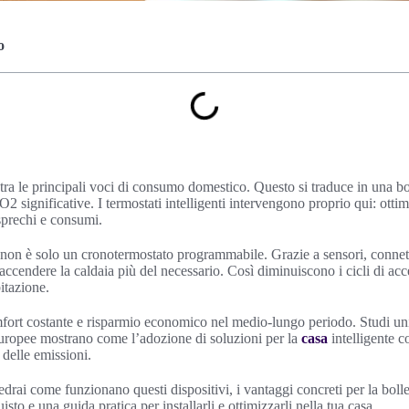
o
è tra le principali voci di consumo domestico. Questo si traduce in una b
O2 significative. I termostati intelligenti intervengono proprio qui: otti
sprechi e consumi.
 non è solo un cronotermostato programmabile. Grazie a sensori, connetti
accendere la caldaia più del necessario. Così diminuiscono i cicli di ac
bitazione.
mfort costante e risparmio economico nel medio-lungo periodo. Studi univ
europee mostrano come l’adozione di soluzioni per la
casa
intelligente c
 delle emissioni.
drai come funzionano questi dispositivi, i vantaggi concreti per la bollet
sto e una guida pratica per installarli e ottimizzarli nella tua casa.