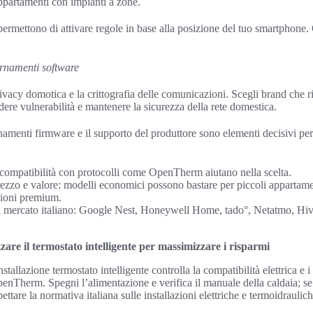
ppartamenti con impianti a zone.
ermettono di attivare regole in base alla posizione del tuo smartphone.
ornamenti software
privacy domotica e la crittografia delle comunicazioni. Scegli brand che 
dere vulnerabilità e mantenere la sicurezza della rete domestica.
amenti firmware e il supporto del produttore sono elementi decisivi per l
 compatibilità con protocolli come OpenTherm aiutano nella scelta.
rezzo e valore: modelli economici possono bastare per piccoli appartame
zioni premium.
ul mercato italiano: Google Nest, Honeywell Home, tado°, Netatmo, Hive, 
zare il termostato intelligente per massimizzare i risparmi
stallazione termostato intelligente controlla la compatibilità elettrica e
penTherm. Spegni l’alimentazione e verifica il manuale della caldaia; se 
pettare la normativa italiana sulle installazioni elettriche e termoidraulich