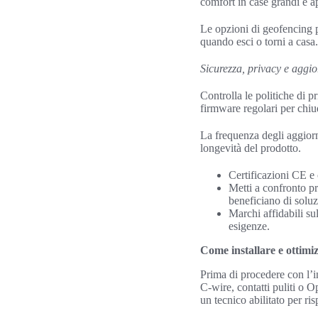
comfort in case grandi e a
Le opzioni di geofencing p
quando esci o torni a casa.
Sicurezza, privacy e aggi
Controlla le politiche di 
firmware regolari per chiu
La frequenza degli aggiorn
longevità del prodotto.
Certificazioni CE e
Metti a confronto p
beneficiano di solu
Marchi affidabili s
esigenze.
Come installare e ottimiz
Prima di procedere con l’in
C‑wire, contatti puliti o O
un tecnico abilitato per ris