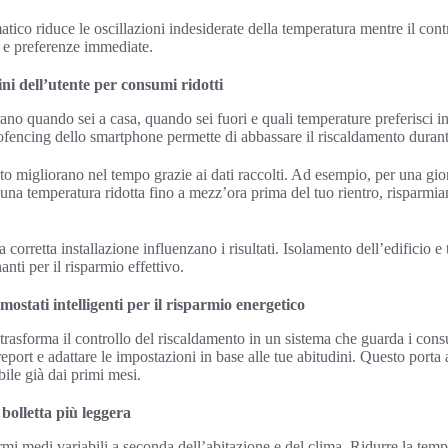
matico riduce le oscillazioni indesiderate della temperatura mentre il cont
 e preferenze immediate.
ni dell’utente per consumi ridotti
ano quando sei a casa, quando sei fuori e quali temperature preferisci in
eofencing dello smartphone permette di abbassare il riscaldamento durant
o migliorano nel tempo grazie ai dati raccolti. Ad esempio, per una gior
na temperatura ridotta fino a mezz’ora prima del tuo rientro, risparmi
 corretta installazione influenzano i risultati. Isolamento dell’edificio e
nti per il risparmio effettivo.
mostati intelligenti per il risparmio energetico
trasforma il controllo del riscaldamento in un sistema che guarda i cons
 report e adattare le impostazioni in base alle tue abitudini. Questo porta 
bile già dai primi mesi.
bolletta più leggera
armi medi variabili a seconda dell’abitazione e del clima. Ridurre la tem