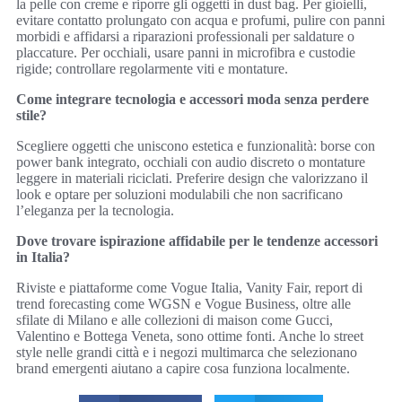
la pelle con creme e riporre gli oggetti in dust bag. Per gioielli,
evitare contatto prolungato con acqua e profumi, pulire con panni
morbidi e affidarsi a riparazioni professionali per saldature o
placcature. Per occhiali, usare panni in microfibra e custodie
rigide; controllare regolarmente viti e montature.
Come integrare tecnologia e accessori moda senza perdere
stile?
Scegliere oggetti che uniscono estetica e funzionalità: borse con
power bank integrato, occhiali con audio discreto o montature
leggere in materiali riciclati. Preferire design che valorizzano il
look e optare per soluzioni modulabili che non sacrificano
l’eleganza per la tecnologia.
Dove trovare ispirazione affidabile per le tendenze accessori
in Italia?
Riviste e piattaforme come Vogue Italia, Vanity Fair, report di
trend forecasting come WGSN e Vogue Business, oltre alle
sfilate di Milano e alle collezioni di maison come Gucci,
Valentino e Bottega Veneta, sono ottime fonti. Anche lo street
style nelle grandi città e i negozi multimarca che selezionano
brand emergenti aiutano a capire cosa funziona localmente.