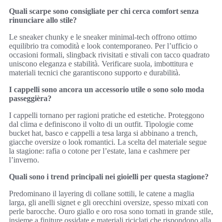
Quali scarpe sono consigliate per chi cerca comfort senza
rinunciare allo stile?
Le sneaker chunky e le sneaker minimal-tech offrono ottimo
equilibrio tra comodità e look contemporaneo. Per l’ufficio o
occasioni formali, slingback rivisitati e stivali con tacco quadrato
uniscono eleganza e stabilità. Verificare suola, imbottitura e
materiali tecnici che garantiscono supporto e durabilità.
I cappelli sono ancora un accessorio utile o sono solo moda
passeggièra?
I cappelli tornano per ragioni pratiche ed estetiche. Proteggono
dal clima e definiscono il volto di un outfit. Tipologie come
bucket hat, basco e cappelli a tesa larga si abbinano a trench,
giacche oversize o look romantici. La scelta del materiale segue
la stagione: rafia o cotone per l’estate, lana e cashmere per
l’inverno.
Quali sono i trend principali nei gioielli per questa stagione?
Predominano il layering di collane sottili, le catene a maglia
larga, gli anelli signet e gli orecchini oversize, spesso mixati con
perle barocche. Ouro giallo e oro rosa sono tornati in grande stile,
insieme a finiture ossidate e materiali riciclati che rispondono alla