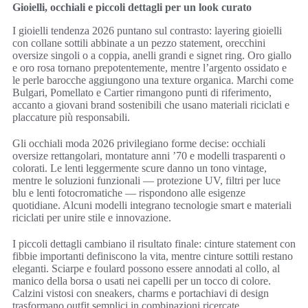
Gioielli, occhiali e piccoli dettagli per un look curato
I gioielli tendenza 2026 puntano sul contrasto: layering gioielli
con collane sottili abbinate a un pezzo statement, orecchini
oversize singoli o a coppia, anelli grandi e signet ring. Oro giallo
e oro rosa tornano prepotentemente, mentre l’argento ossidato e
le perle barocche aggiungono una texture organica. Marchi come
Bulgari, Pomellato e Cartier rimangono punti di riferimento,
accanto a giovani brand sostenibili che usano materiali riciclati e
placcature più responsabili.
Gli occhiali moda 2026 privilegiano forme decise: occhiali
oversize rettangolari, montature anni ’70 e modelli trasparenti o
colorati. Le lenti leggermente scure danno un tono vintage,
mentre le soluzioni funzionali — protezione UV, filtri per luce
blu e lenti fotocromatiche — rispondono alle esigenze
quotidiane. Alcuni modelli integrano tecnologie smart e materiali
riciclati per unire stile e innovazione.
I piccoli dettagli cambiano il risultato finale: cinture statement con
fibbie importanti definiscono la vita, mentre cinture sottili restano
eleganti. Sciarpe e foulard possono essere annodati al collo, al
manico della borsa o usati nei capelli per un tocco di colore.
Calzini vistosi con sneakers, charms e portachiavi di design
trasformano outfit semplici in combinazioni ricercate.