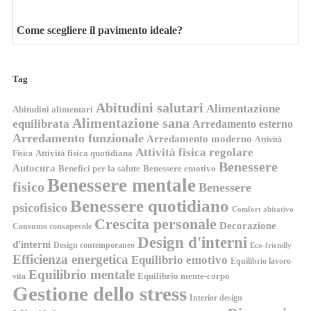
Come scegliere il pavimento ideale?
Tag
Abitudini salutari
Alimentazione
Abitudini alimentari
Alimentazione sana
equilibrata
Arredamento esterno
Arredamento funzionale
Arredamento moderno
Attività
Attività fisica regolare
Attività fisica quotidiana
Fisica
Benessere
Autocura
Benefici per la salute
Benessere emotivo
Benessere mentale
fisico
Benessere
Benessere quotidiano
psicofisico
Comfort abitativo
Crescita personale
Decorazione
Consumo consapevole
Design d'interni
d'interni
Design contemporaneo
Eco-friendly
Efficienza energetica
Equilibrio emotivo
Equilibrio lavoro-
Equilibrio mentale
Equilibrio mente-corpo
vita
Gestione dello stress
Interior design