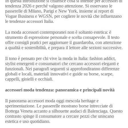
In questa introduzione si chiarisce cosa si intende per accessori di
tendenza 2026 e perché valgono attenzione. Si osservano le
passerelle di Milano, Parigi e New York, insieme ai report di
Vogue Business e WGSN, per cogliere le novità che influenzano
le tendenze accessori Italia.
La moda accessori contemporanei non è soltanto estetica: è
strumento di espressione personale e scelta consapevole. Il testo
offre consigli pratici per aggiornare il guardaroba, con attenzione
a qualità e sostenibilità, e prepara il lettore alle sezioni successive.
Il tono è pensato per chi vive la moda in Italia: fashion addict,
stylist emergenti e consumatori che cercano accessori eleganti e
funzionali. Nei paragrafi seguenti si approfondiranno differenze
globali e locali, materiali innovativi e guide su borse, scarpe,
cappelli, gioielli e occhiali.
accessori moda tendenza: panoramica e principali novità
Il panorama accessori moda oggi mescola heritage e
sperimentazione. Le passerelle mostrano borse intrecciate di
Bottega Veneta accanto a silhouette audaci di Balenciaga. Questo
contrasto spinge il consumatore a cercare pezzi che uniscano
estetica e uso quotidiano.