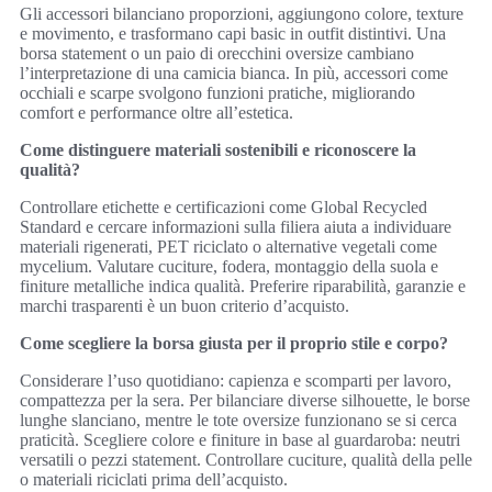
Gli accessori bilanciano proporzioni, aggiungono colore, texture
e movimento, e trasformano capi basic in outfit distintivi. Una
borsa statement o un paio di orecchini oversize cambiano
l’interpretazione di una camicia bianca. In più, accessori come
occhiali e scarpe svolgono funzioni pratiche, migliorando
comfort e performance oltre all’estetica.
Come distinguere materiali sostenibili e riconoscere la
qualità?
Controllare etichette e certificazioni come Global Recycled
Standard e cercare informazioni sulla filiera aiuta a individuare
materiali rigenerati, PET riciclato o alternative vegetali come
mycelium. Valutare cuciture, fodera, montaggio della suola e
finiture metalliche indica qualità. Preferire riparabilità, garanzie e
marchi trasparenti è un buon criterio d’acquisto.
Come scegliere la borsa giusta per il proprio stile e corpo?
Considerare l’uso quotidiano: capienza e scomparti per lavoro,
compattezza per la sera. Per bilanciare diverse silhouette, le borse
lunghe slanciano, mentre le tote oversize funzionano se si cerca
praticità. Scegliere colore e finiture in base al guardaroba: neutri
versatili o pezzi statement. Controllare cuciture, qualità della pelle
o materiali riciclati prima dell’acquisto.