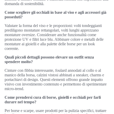
domanda di sostenibilità.
Come scegliere gli occhiali in base al viso e agli accessori già
posseduti?
Valutare la forma del viso e le proporzioni: volti tondeggianti
prediligono montature rettangolari, volti lunghi apprezzano
montature oversize. Considerare anche funzionalità come
protezione UV e filtri luce blu. Abbinare colore e metalli delle
montature ai gioielli e alla palette delle borse per un look
coerente.
Quali piccoli dettagli possono elevare un outfit senza
spendere molto?
Cinture con fibbia interessante, foulard annodati al collo o al
manico della borsa, calzini vistosi abbinati a sneaker, charms e
portachiavi di design. Questi elementi offrono grande impatto
visivo con investimento contenuto e permettono di sperimentare
micro-trend.
Come prendersi cura di borse, gioielli e occhiali per farli
durare nel tempo?
Per borse e scarpe, usare prodotti per la pulizia specifici, trattare