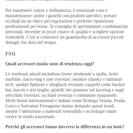
Per mantenere valore e brillantezza, è essenziale cura e
manutenzione: pulire i gioielli con prodotti specifici, portare
occhiali da un ottico per regolazioni e preferire riparazioni
professionali per borse. Si consiglia di sperimentare combinazioni
personali, investire in pezzi chiave di qualità e scegliere opzioni
sostenibili. Così si costruisce un guardaroba di accessori piccoli
dettagli che dura nel tempo.
FAQ
Quali accessori moda sono di tendenza oggi?
Le tendenze attuali includono borse strutturate a spalla, hobo
morbide, micro-bag e tote oversize; sneaker chunky e minimal-
tech; sandali flatform e slingback rivisitati; cappelli come bucket
hat, baschi e tesi larghe; gioielli che puntano sul layering e sugli
orecchini oversize; occhiali oversize e montature trasparenti.
Molti brand internazionali e italiani come Bottega Veneta, Prada,
Gucci e Salvatore Ferragamo stanno dettando questi trend,
mentre l’attenzione a materiali sostenibili e tecnologie smart
cresce in modo trasversale.
Perché gli accessori fanno davvero la differenza in un look?