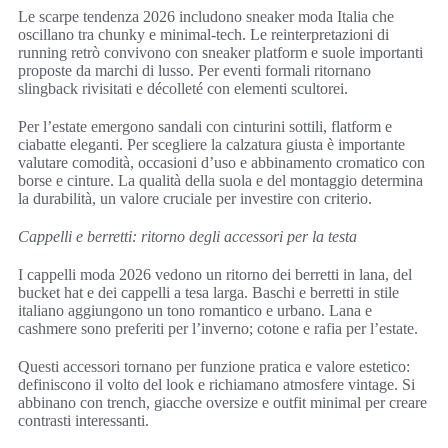
Le scarpe tendenza 2026 includono sneaker moda Italia che
oscillano tra chunky e minimal-tech. Le reinterpretazioni di
running retrò convivono con sneaker platform e suole importanti
proposte da marchi di lusso. Per eventi formali ritornano
slingback rivisitati e décolleté con elementi scultorei.
Per l’estate emergono sandali con cinturini sottili, flatform e
ciabatte eleganti. Per scegliere la calzatura giusta è importante
valutare comodità, occasioni d’uso e abbinamento cromatico con
borse e cinture. La qualità della suola e del montaggio determina
la durabilità, un valore cruciale per investire con criterio.
Cappelli e berretti: ritorno degli accessori per la testa
I cappelli moda 2026 vedono un ritorno dei berretti in lana, del
bucket hat e dei cappelli a tesa larga. Baschi e berretti in stile
italiano aggiungono un tono romantico e urbano. Lana e
cashmere sono preferiti per l’inverno; cotone e rafia per l’estate.
Questi accessori tornano per funzione pratica e valore estetico:
definiscono il volto del look e richiamano atmosfere vintage. Si
abbinano con trench, giacche oversize e outfit minimal per creare
contrasti interessanti.