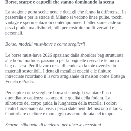
Borse, scarpe e cappelli che stanno dominando la scena
La stagione porta scelte nette e dettagli che fanno la differenza. In
passerella e per le strade di Milano si vedono linee pulite, tocchi
vintage e sperimentazioni contemporanee. L’attenzione cade su
pezzi pratici ma distintivi, utili per costruire outfit versatili e
personali.
Borse: modelli must-have e come sceglierli
Le borse must-have 2026 spaziano dalla shoulder bag strutturata
alle hobo morbide, passando per la baguette revival e le micro-
bag da sera. Per il lavoro resta di tendenza la tote oversize in
materiali sostenibili. I dettagli metallici opachi e le finiture
intrecciate ricordano il lavoro artigianale di maison come Bottega
Veneta e Prada.
Per capire come scegliere borsa si consiglia valutare l’uso
quotidiano: capienza, scomparti e qualità della fodera. La
silhouette del corpo guida la lunghezza della tracolla; i colori
neutri funzionano da base, i pezzi statement definiscono il look.
Controllare cuciture e montaggio assicura durata nel tempo.
Scarpe: silhouette di tendenza per diverse occasioni