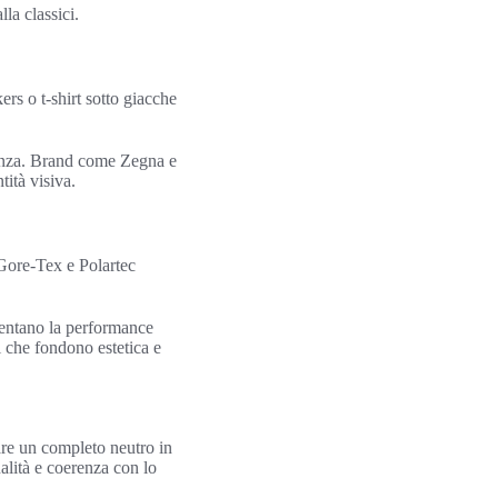
a classici.
rs o t-shirt sotto giacche
eganza. Brand come Zegna e
tità visiva.
 Gore-Tex e Polartec
umentano la performance
i che fondono estetica e
re un completo neutro in
alità e coerenza con lo