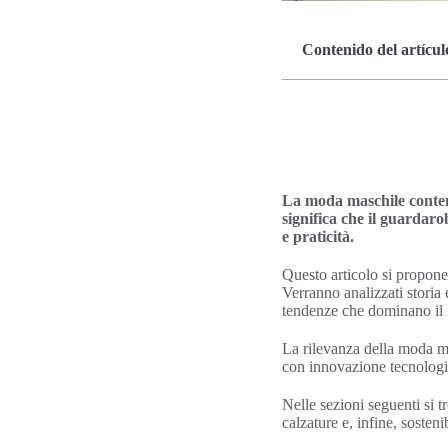
Contenido del artícul
La moda maschile contemp
significa che il guardaro
e praticità.
Questo articolo si propon
Verranno analizzati storia
tendenze che dominano il 
La rilevanza della moda mas
con innovazione tecnologic
Nelle sezioni seguenti si t
calzature e, infine, sosten