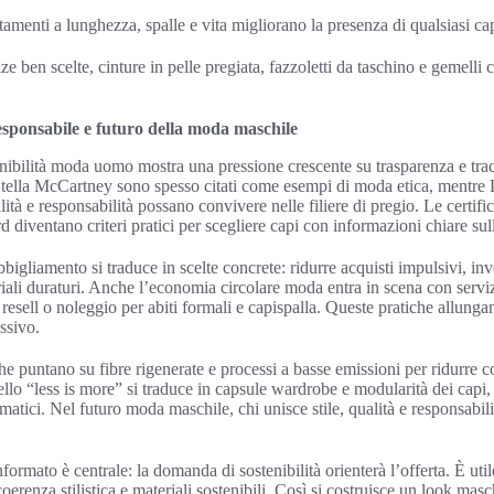
ustamenti a lunghezza, spalle e vita migliorano la presenza di qualsiasi ca
e ben scelte, cinture in pelle pregiata, fazzoletti da taschino e gemelli
esponsabile e futuro della moda maschile
enibilità moda uomo mostra una pressione crescente su trasparenza e tracci
ella McCartney sono spesso citati come esempi di moda etica, mentre
ità e responsabilità possano convivere nelle filiere di pregio. Le certi
diventano criteri pratici per scegliere capi con informazioni chiare su
igliamento si traduce in scelte concrete: ridurre acquisti impulsivi, inve
eriali duraturi. Anche l’economia circolare moda entra in scena con servizi
i resell o noleggio per abiti formali e capispalla. Queste pratiche allungan
ssivo.
e puntano su fibre rigenerate e processi a basse emissioni per ridurre
llo “less is more” si traduce in capsule wardrobe e modularità dei capi
matici. Nel futuro moda maschile, chi unisce stile, qualità e responsabil
ormato è centrale: la domanda di sostenibilità orienterà l’offerta. È utile
oerenza stilistica e materiali sostenibili. Così si costruisce un look ma