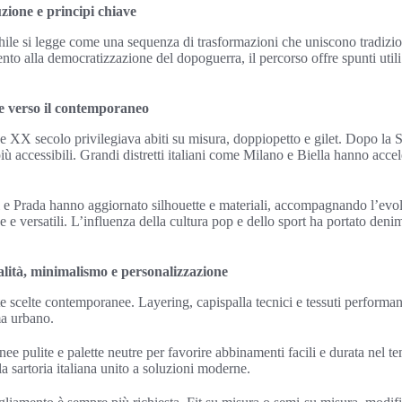
ione e principi chiave
hile si legge come una sequenza di trasformazioni che uniscono tradizi
ento alla democratizzazione del dopoguerra, il percorso offre spunti util
ne verso il contemporaneo
e XX secolo privilegiava abiti su misura, doppiopetto e gilet. Dopo la 
iù accessibili. Grandi distretti italiani come Milano e Biella hanno acce
e Prada hanno aggiornato silhouette e materiali, accompagnando l’ev
e e versatili. L’influenza della cultura pop e dello sport ha portato den
nalità, minimalismo e personalizzazione
e scelte contemporanee. Layering, capispalla tecnici e tessuti performan
ma urbano.
inee pulite e palette neutre per favorire abbinamenti facili e durata nel
la sartoria italiana unito a soluzioni moderne.