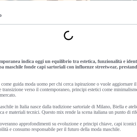
o
oranea indica oggi un equilibrio tra estetica, funzionalità e identi
ba maschile fonde capi sartoriali con influenze streetwear, prestando
e come guida moda uomo per chi cerca ispirazione o vuole aggiornare il 
 e transizione verso il contemporaneo, principi estetici come minimalism
mercato.
chile in Italia nasce dalla tradizione sartoriale di Milano, Biella e ateli
a e materiali tecnici. Questo mix rende la scena italiana un punto di ri
roveranno approfondimenti su evoluzione e principi chiave, capi iconici 
ibilità e consumo responsabile per il futuro della moda maschile.