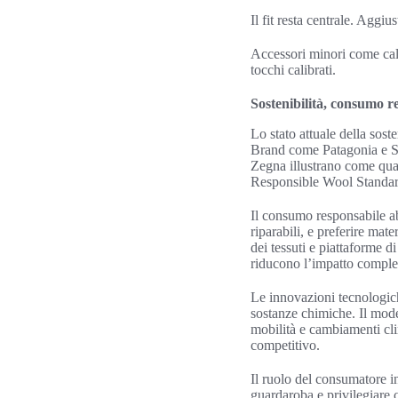
Il fit resta centrale. Aggi
Accessori minori come calz
tocchi calibrati.
Sostenibilità, consumo r
Lo stato attuale della sost
Brand come Patagonia e St
Zegna illustrano come qual
Responsible Wool Standard 
Il consumo responsabile abb
riparabili, e preferire mat
dei tessuti e piattaforme d
riducono l’impatto comple
Le innovazioni tecnologich
sostanze chimiche. Il mode
mobilità e cambiamenti cli
competitivo.
Il ruolo del consumatore inf
guardaroba e privilegiare c