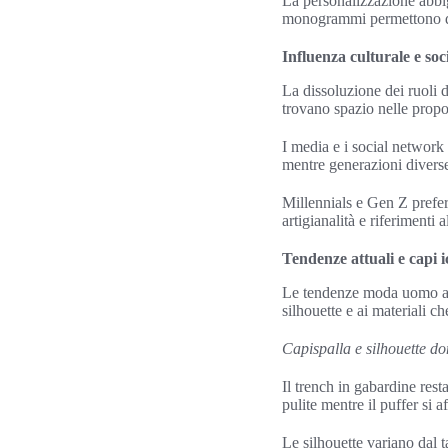
La personalizzazione abbig
monogrammi permettono di 
Influenza culturale e so
La dissoluzione dei ruoli d
trovano spazio nelle propo
I media e i social network
mentre generazioni diverse 
Millennials e Gen Z prefer
artigianalità e riferimenti a
Tendenze attuali e capi i
Le tendenze moda uomo att
silhouette e ai materiali c
Capispalla e silhouette d
Il trench in gabardine rest
pulite mentre il puffer si af
Le silhouette variano dal t