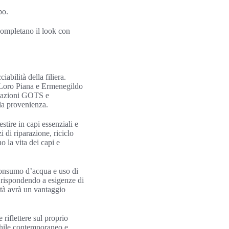
po.
 completano il look con
abilità della filiera.
 Loro Piana e Ermenegildo
ficazioni GOTS e
lla provenienza.
stire in capi essenziali e
 di riparazione, riciclo
o la vita dei capi e
 consumo d’acqua e uso di
, rispondendo a esigenze di
ità avrà un vantaggio
 riflettere sul proprio
schile contemporaneo e