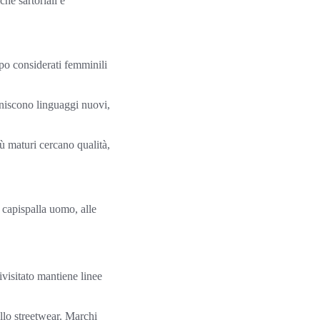
he sartoriali e
mpo considerati femminili
iniscono linguaggi nuovi,
ù maturi cercano qualità,
 capispalla uomo, alle
ivisitato mantiene linee
allo streetwear. Marchi