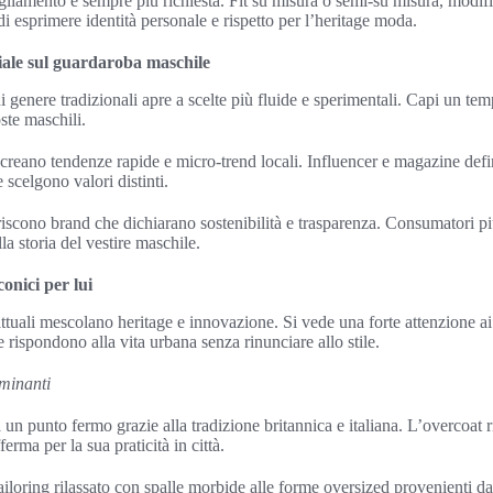
liamento è sempre più richiesta. Fit su misura o semi-su misura, modific
esprimere identità personale e rispetto per l’heritage moda.
ciale sul guardaroba maschile
i genere tradizionali apre a scelte più fluide e sperimentali. Capi un te
ste maschili.
 creano tendenze rapide e micro-trend locali. Influencer e magazine def
scelgono valori distinti.
iscono brand che dichiarano sostenibilità e trasparenza. Consumatori pi
lla storia del vestire maschile.
conici per lui
uali mescolano heritage e innovazione. Si vede una forte attenzione ai
he rispondono alla vita urbana senza rinunciare allo stile.
ominanti
a un punto fermo grazie alla tradizione britannica e italiana. L’overcoat r
ferma per la sua praticità in città.
ailoring rilassato con spalle morbide alle forme oversized provenienti d