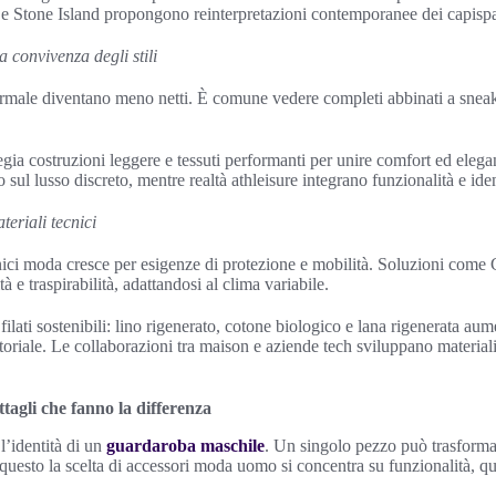
 Stone Island propongono reinterpretazioni contemporanee dei capispall
a convivenza degli stili
formale diventano meno netti. È comune vedere completi abbinati a sneake
legia costruzioni leggere e tessuti performanti per unire comfort ed el
sul lusso discreto, mentre realtà athleisure integrano funzionalità e iden
ateriali tecnici
nici moda cresce per esigenze di protezione e mobilità. Soluzioni come
 e traspirabilità, adattandosi al clima variabile.
 filati sostenibili: lino rigenerato, cotone biologico e lana rigenerata a
rtoriale. Le collaborazioni tra maison e aziende tech sviluppano material
ttagli che fanno la differenza
l’identità di un
guardaroba maschile
. Un singolo pezzo può trasforma
 questo la scelta di accessori moda uomo si concentra su funzionalità, qu