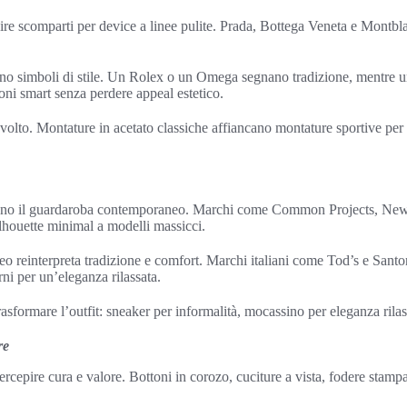
e scomparti per device a linee pulite. Prada, Bottega Veneta e Montbl
no simboli di stile. Un Rolex o un Omega segnano tradizione, mentre 
ni smart senza perdere appeal estetico.
 volto. Montature in acetato classiche affiancano montature sportive per 
no il guardaroba contemporaneo. Marchi come Common Projects, New
lhouette minimal a modelli massicci.
 reinterpreta tradizione e comfort. Marchi italiani come Tod’s e Santo
i per un’eleganza rilassata.
asformare l’outfit: sneaker per informalità, mocassino per eleganza rilas
re
 percepire cura e valore. Bottoni in corozo, cuciture a vista, fodere stampa