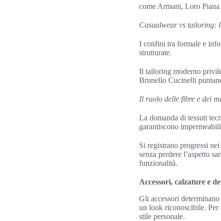
come Armani, Loro Piana e
Casualwear vs tailoring: l
I confini tra formale e in
strutturate.
Il tailoring moderno privi
Brunello Cucinelli puntano 
Il ruolo delle fibre e dei m
La domanda di tessuti tec
garantiscono impermeabilità
Si registrano progressi nei
senza perdere l’aspetto sa
funzionalità.
Accessori, calzature e de
Gli accessori determinano 
un look riconoscibile. Per
stile personale.