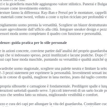
i e la gioielleria maschile aggiungono valore stilistico. Panerai e Bulg
dossare come investimento estetico.
 texture fanno la differenza: Ray-Ban e Persol per le montature, cappelli i
e materiali come tweed, velluto a coste o nylon riciclato per profondità v
bigliamento uomo premia la versatilità. Scegliere un blazer destrutturat
are agevolmente dall’ufficio alla città. Integrare sneaker design e pezz
accessori moda uomo completano il quadro con funzione e personalità.
denze: guida pratica per lo stile personale
 in azioni concrete, conviene partire dall’analisi del proprio guardaroba
api che si indossano spesso, pezzi inutilizzati e lacune pratiche. Dopo l’i
a sui capi base moda maschile, puntando su versatilità e qualità anziché q
wardrobe uomo stagionale, scegliere una palette neutra e limitare la sel
2–3 pezzi statement per esprimere la personalità. Investimenti sensati in
ia in cotone di qualità, maglione in lana merino, jeans dal taglio corretto
la propria silhouette e carnagione è fondamentale. Prediligere spalle e l
terazioni sartoriali quando serve. I piccoli interventi di un sarto locale
zo che sembra fatto su misura, migliorando vestibilità e comfort.
ezzo e cura dei capi per allungare la vita del guardaroba. Controllare cuc