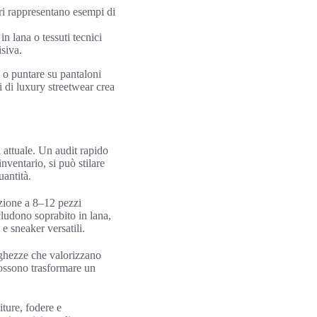
ari rappresentano esempi di
n lana o tessuti tecnici
isiva.
o o puntare su pantaloni
i di luxury streetwear crea
 attuale. Un audit rapido
nventario, si può stilare
uantità.
ezione a 8–12 pezzi
cludono soprabito in lana,
 e sneaker versatili.
unghezze che valorizzano
 possono trasformare un
iture, fodere e