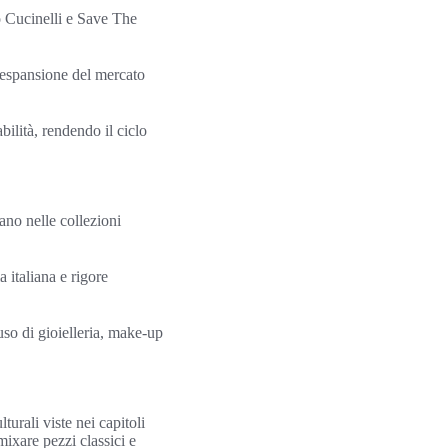
o Cucinelli e Save The
l’espansione del mercato
bilità, rendendo il ciclo
ano nelle collezioni
 italiana e rigore
uso di gioielleria, make-up
turali viste nei capitoli
ixare pezzi classici e