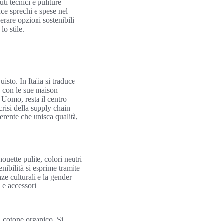
ti tecnici e puliture
uce sprechi e spese nel
derare opzioni sostenibili
lo stile.
sto. In Italia si traduce
o, con le sue maison
Uomo, resta il centro
crisi della supply chain
erente che unisca qualità,
ouette pulite, colori neutri
enibilità si esprime tramite
ze culturali e la gender
 e accessori.
n cotone organico. Si