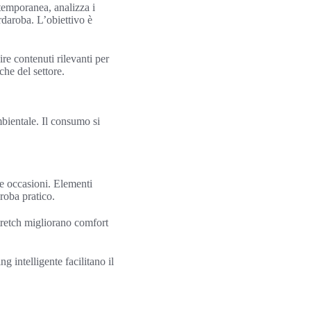
ntemporanea, analizza i
rdaroba. L’obiettivo è
e contenuti rilevanti per
che del settore.
mbientale. Il consumo si
te occasioni. Elementi
roba pratico.
stretch migliorano comfort
g intelligente facilitano il