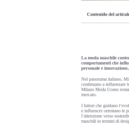
Contenido del artícul
La moda maschile contemp
comportamenti che influen
personale e innovazione, 
Nel panorama italiano, Mi
continuano a influenzare lo
Milano Moda Uomo restano f
mercato.
I fattori che guidano l’evo
e influencer orientano le 
l’attenzione verso sostenib
maschili in termini di desi