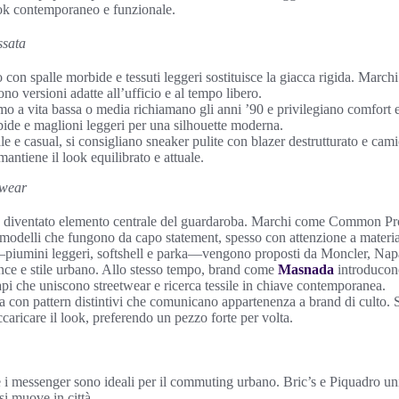
ook contemporaneo e funzionale.
ssata
to con spalle morbide e tessuti leggeri sostituisce la giacca rigida. Marc
o versioni adatte all’ufficio e al tempo libero.
mo a vita bassa o media richiamano gli anni ’90 e privilegiano comfort
ide e maglioni leggeri per una silhouette moderna.
le e casual, si consigliano sneaker pulite con blazer destrutturato e ca
 mantiene il look equilibrato e attuale.
twear
è diventato elemento centrale del guardaroba. Marchi come Common Pr
odelli che fungono da capo statement, spesso con attenzione a materiali
i—piumini leggeri, softshell e parka—vengono proposti da Moncler, Napa
ce e stile urbano. Allo stesso tempo, brand come
Masnada
introducon
pi che uniscono streetwear e ricerca tessile in chiave contemporanea.
 con pattern distintivi che comunicano appartenenza a brand di culto. S
caricare il look, preferendo un pezzo forte per volta.
 e i messenger sono ideali per il commuting urbano. Bric’s e Piquadro u
si muove in città.