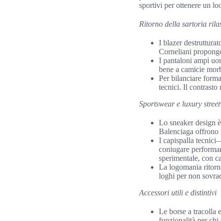
sportivi per ottenere un l
Ritorno della sartoria rila
I blazer destruttura
Corneliani propongon
I pantaloni ampi uo
bene a camicie morb
Per bilanciare forma
tecnici. Il contrasto
Sportswear e luxury stree
Lo sneaker design 
Balenciaga offrono m
I capispalla tecnic
coniugare performan
sperimentale, con ca
La logomania ritorna
loghi per non sovrac
Accessori utili e distintivi
Le borse a tracolla
funzionalità per chi 