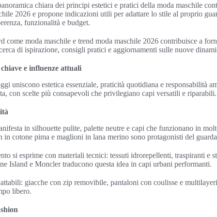
panoramica chiara dei principi estetici e pratici della moda maschile co
ile 2026 e propone indicazioni utili per adattare lo stile al proprio gua
oerenza, funzionalità e budget.
rd come moda maschile e trend moda maschile 2026 contribuisce a fornir
icerca di ispirazione, consigli pratici e aggiornamenti sulle nuove dinami
chiave e influenze attuali
ggi uniscono estetica essenziale, praticità quotidiana e responsabilità a
ta, con scelte più consapevoli che privilegiano capi versatili e riparabili.
ità
ifesta in silhouette pulite, palette neutre e capi che funzionano in mol
in cotone pima e maglioni in lana merino sono protagonisti del guarda
to si esprime con materiali tecnici: tessuti idrorepellenti, traspiranti e 
ne Island e Moncler traducono questa idea in capi urbani performanti.
ttabili: giacche con zip removibile, pantaloni con coulisse e multilayerin
mpo libero.
ashion