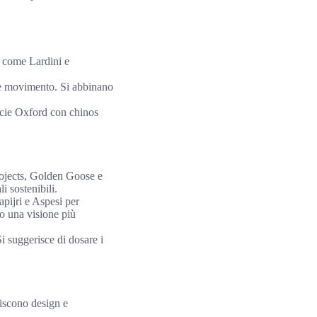
hi come Lardini e
 e movimento. Si abbinano
micie Oxford con chinos
ojects, Golden Goose e
 sostenibili.
pijri e Aspesi per
o una visione più
i suggerisce di dosare i
niscono design e