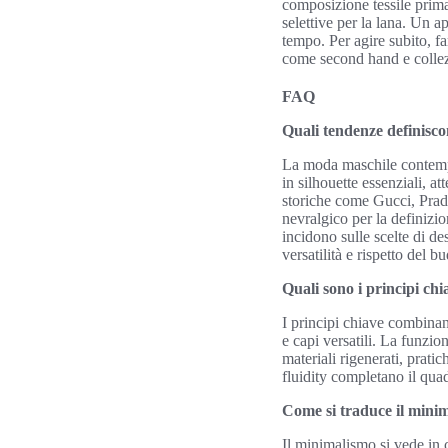
composizione tessile prima 
selettive per la lana. Un 
tempo. Per agire subito, far
come second hand e collezio
FAQ
Quali tendenze definisc
La moda maschile contempor
in silhouette essenziali, a
storiche come Gucci, Prad
nevralgico per la definizio
incidono sulle scelte di d
versatilità e rispetto del b
Quali sono i principi ch
I principi chiave combinano
e capi versatili. La funzion
materiali rigenerati, prati
fluidity completano il qua
Come si traduce il minim
Il minimalismo si vede in 