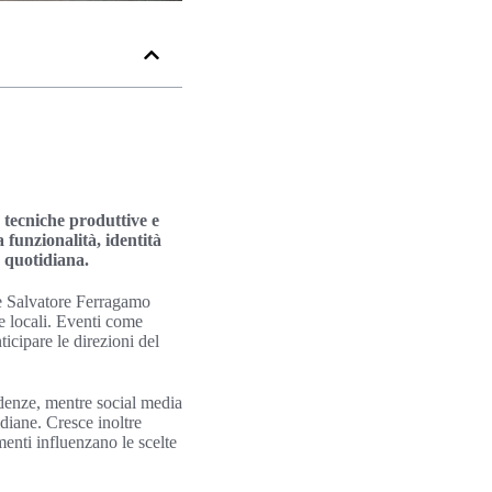
 tecniche produttive e
 funzionalità, identità
a quotidiana.
e Salvatore Ferragamo
re locali. Eventi come
cipare le direzioni del
endenze, mentre social media
diane. Cresce inoltre
menti influenzano le scelte