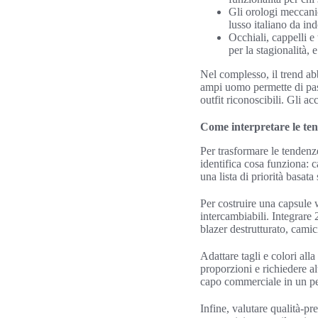
Gli orologi meccanic
lusso italiano da in
Occhiali, cappelli e
per la stagionalità, 
Nel complesso, il trend ab
ampi uomo permette di pass
outfit riconoscibili. Gli 
Come interpretare le ten
Per trasformare le tendenze
identifica cosa funziona: c
una lista di priorità basat
Per costruire una capsule 
intercambiabili. Integrare 
blazer destrutturato, camic
Adattare tagli e colori al
proporzioni e richiedere al
capo commerciale in un pez
Infine, valutare qualità-pr