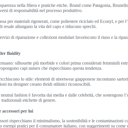
asparenza nella filiera e pratiche etiche. Brand come Patagonia, Brunell
rsi di responsabilità nel processo produttivo.
ssa per materiali rigenerati, come poliestere riciclato ed Econyl, e per 
i resale allungano la vita del capo e riducono sprechi.
vizi di riparazione e collezioni modulari favoriscono il riuso e la ripara
der fluidity
tenuano: silhouette più morbide e colori prima considerati femminili entr
ropongono capi unisex che rispecchiano questa tendenza.
cchiscono lo stile: elementi di streetwear giapponese incontrano sartoria
i tra designer creano ibridi stilistici riconoscibili.
neutral fashion è favorita dai media e dalle celebrità, che sostengono l’
e tradizionali etichette di genere.
 accessori per lui
sori rispecchiano il minimalismo, la sostenibilità e le contaminazioni cul
o esempi pratici per il consumatore italiano, con suggerimenti su come m