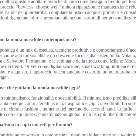
dell’acquisto e adottare pratiche di cura come lavaggi a freddo per tessu
approccio “buy less, choose well” unito a riparazioni e manutenzione rid
e l’audit del guardaroba, compilare la lista di acquisti prioritari e consi
ni rigenerate, oltre a prenotare alterazioni sartoriali per personalizzare 
ono la moda maschile contemporanea?
anea è un mix di estetica, tecniche produttive e comportamenti d’acqui
ttenzione alla funzionalità e un crescente focus sulla sostenibilità. Milan
a e Salvatore Ferragamo, e le settimane della moda come Milano Moda 
ne dei trend. Driver come digitalizzazione, smart working, influencer e 
esign e acquisto. L’approccio raccomandato è costruire un guardaroba co
udget.
iave che guidano la moda maschile oggi?
 minimalismo, funzionalità e sostenibilità. Il minimalismo predilige silh
alità emerge con materiali tecnici, traspiranti e capi convertibili. La sost
che di circular fashion e aumento del mercato del second hand. Le influen
dro con capi unisex, contaminazioni globali e un uso più libero di colore
alismo in capi concreti per l’uomo?
camicie button-down in cotone pima, maglioni in lana merino e t-shirt i