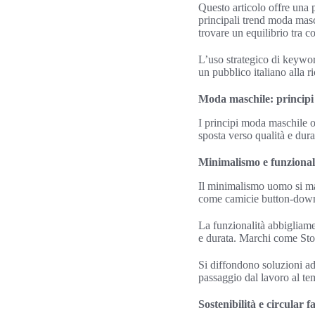
Questo articolo offre una 
principali trend moda masch
trovare un equilibrio tra c
L’uso strategico di keywo
un pubblico italiano alla r
Moda maschile: principi 
I principi moda maschile o
sposta verso qualità e dura
Minimalismo e funzional
Il minimalismo uomo si man
come camicie button-down 
La funzionalità abbigliamen
e durata. Marchi come Sto
Si diffondono soluzioni ada
passaggio dal lavoro al te
Sostenibilità e circular f