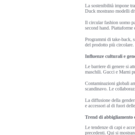
La sostenibilità impone tr
Duck mostrano modelli dive
Il circular fashion uomo pa
second hand. Piattaforme d
Programmi di take-back, ser
del prodotto più circolare.
Influenze culturali e gen
Le barriere di genere si at
maschili. Gucci e Marni p
Contaminazioni globali arri
scandinavo. Le collaborazion
La diffusione della gender 
e accessori al di fuori dell
Trend di abbigliamento e
Le tendenze di capi e acces
precedenti. Qui si mostran