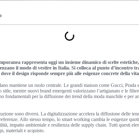
o
oranea rappresenta oggi un insieme dinamico di scelte estetiche,
zano il modo di vestire in Italia. Si colloca al punto d’incontro tra
dove il design risponde sempre più alle esigenze concrete della vit
lano mantiene un ruolo centrale. Le grandi maison come Gucci, Prada 
 stile, mentre nuovi brand emergenti valorizzano l’artigianato e le filie
ondamentali per la diffusione dei trend della moda maschile e per anti
luzione sono diversi. La digitalizzazione accelera la diffusione delle t
preferenze. Allo stesso tempo, lo smart working cambia le esigenze quoti
ilità, impatto ambientale e resilienza delle supply chain. Tutti questi ele
gn, materiali e acquisto.