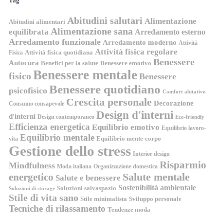
Tag
Abitudini salutari
Alimentazione
Abitudini alimentari
Alimentazione sana
equilibrata
Arredamento esterno
Arredamento funzionale
Arredamento moderno
Attività
Attività fisica regolare
Attività fisica quotidiana
Fisica
Benessere
Autocura
Benefici per la salute
Benessere emotivo
Benessere mentale
fisico
Benessere
Benessere quotidiano
psicofisico
Comfort abitativo
Crescita personale
Decorazione
Consumo consapevole
Design d'interni
d'interni
Design contemporaneo
Eco-friendly
Efficienza energetica
Equilibrio emotivo
Equilibrio lavoro-
Equilibrio mentale
Equilibrio mente-corpo
vita
Gestione dello stress
Interior design
Risparmio
Mindfulness
Moda italiana
Organizzazione domestica
energetico
Salute mentale
Salute e benessere
Sostenibilità ambientale
Soluzioni salvaspazio
Soluzioni di storage
Stile di vita sano
Stile minimalista
Sviluppo personale
Tecniche di rilassamento
Tendenze moda