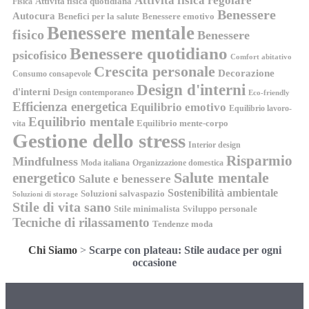
Attività fisica regolare
Attività fisica quotidiana
Fisica
Benessere
Autocura
Benefici per la salute
Benessere emotivo
Benessere mentale
fisico
Benessere
Benessere quotidiano
psicofisico
Comfort abitativo
Crescita personale
Decorazione
Consumo consapevole
Design d'interni
d'interni
Design contemporaneo
Eco-friendly
Efficienza energetica
Equilibrio emotivo
Equilibrio lavoro-
Equilibrio mentale
Equilibrio mente-corpo
vita
Gestione dello stress
Interior design
Risparmio
Mindfulness
Moda italiana
Organizzazione domestica
energetico
Salute mentale
Salute e benessere
Sostenibilità ambientale
Soluzioni salvaspazio
Soluzioni di storage
Stile di vita sano
Stile minimalista
Sviluppo personale
Tecniche di rilassamento
Tendenze moda
Chi Siamo
>
Scarpe con plateau: Stile audace per ogni
occasione