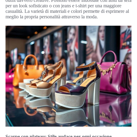
outfit davvero creative. Possono essere indossate con abiti da sera
per un look sofisticato o con jeans e t-shirt per una maggiore
casualità. La varietà di materiali e colori permette di esprimere al
meglio la propria personalità attraverso la moda.
Scarpe con plateau: Stile audace per ogni occasione