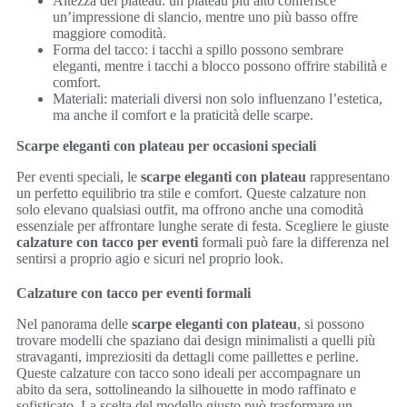
Altezza del plateau: un plateau più alto conferisce
un’impressione di slancio, mentre uno più basso offre
maggiore comodità.
Forma del tacco: i tacchi a spillo possono sembrare
eleganti, mentre i tacchi a blocco possono offrire stabilità e
comfort.
Materiali: materiali diversi non solo influenzano l’estetica,
ma anche il comfort e la praticità delle scarpe.
Scarpe eleganti con plateau per occasioni speciali
Per eventi speciali, le
scarpe eleganti con plateau
rappresentano
un perfetto equilibrio tra stile e comfort. Queste calzature non
solo elevano qualsiasi outfit, ma offrono anche una comodità
essenziale per affrontare lunghe serate di festa. Scegliere le giuste
calzature con tacco per eventi
formali può fare la differenza nel
sentirsi a proprio agio e sicuri nel proprio look.
Calzature con tacco per eventi formali
Nel panorama delle
scarpe eleganti con plateau
, si possono
trovare modelli che spaziano dai design minimalisti a quelli più
stravaganti, impreziositi da dettagli come paillettes e perline.
Queste calzature con tacco sono ideali per accompagnare un
abito da sera, sottolineando la silhouette in modo raffinato e
sofisticato. La scelta del modello giusto può trasformare un