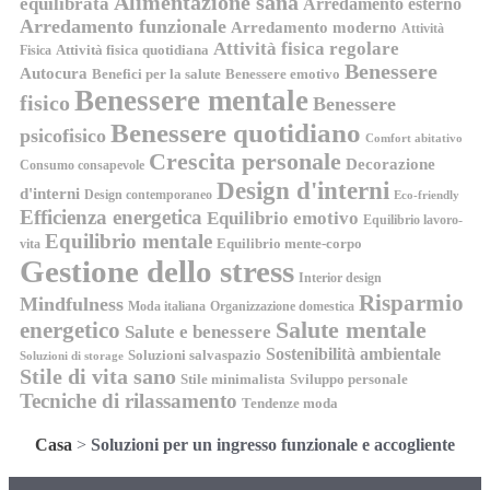
Alimentazione sana
equilibrata
Arredamento esterno
Arredamento funzionale
Arredamento moderno
Attività
Attività fisica regolare
Attività fisica quotidiana
Fisica
Benessere
Autocura
Benefici per la salute
Benessere emotivo
Benessere mentale
fisico
Benessere
Benessere quotidiano
psicofisico
Comfort abitativo
Crescita personale
Decorazione
Consumo consapevole
Design d'interni
d'interni
Design contemporaneo
Eco-friendly
Efficienza energetica
Equilibrio emotivo
Equilibrio lavoro-
Equilibrio mentale
Equilibrio mente-corpo
vita
Gestione dello stress
Interior design
Risparmio
Mindfulness
Moda italiana
Organizzazione domestica
energetico
Salute mentale
Salute e benessere
Sostenibilità ambientale
Soluzioni salvaspazio
Soluzioni di storage
Stile di vita sano
Stile minimalista
Sviluppo personale
Tecniche di rilassamento
Tendenze moda
Casa
>
Soluzioni per un ingresso funzionale e accogliente