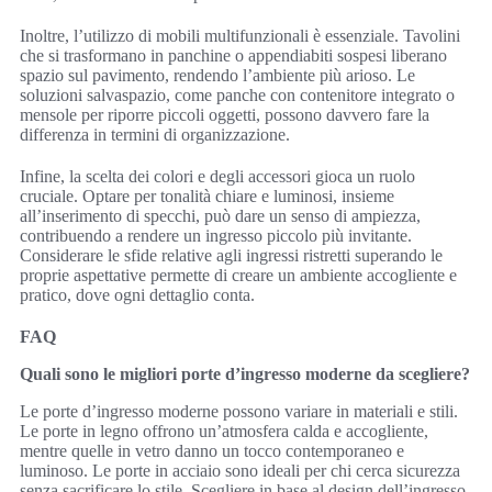
Inoltre, l’utilizzo di mobili multifunzionali è essenziale. Tavolini
che si trasformano in panchine o appendiabiti sospesi liberano
spazio sul pavimento, rendendo l’ambiente più arioso. Le
soluzioni salvaspazio, come panche con contenitore integrato o
mensole per riporre piccoli oggetti, possono davvero fare la
differenza in termini di organizzazione.
Infine, la scelta dei colori e degli accessori gioca un ruolo
cruciale. Optare per tonalità chiare e luminosi, insieme
all’inserimento di specchi, può dare un senso di ampiezza,
contribuendo a rendere un ingresso piccolo più invitante.
Considerare le sfide relative agli ingressi ristretti superando le
proprie aspettative permette di creare un ambiente accogliente e
pratico, dove ogni dettaglio conta.
FAQ
Quali sono le migliori porte d’ingresso moderne da scegliere?
Le porte d’ingresso moderne possono variare in materiali e stili.
Le porte in legno offrono un’atmosfera calda e accogliente,
mentre quelle in vetro danno un tocco contemporaneo e
luminoso. Le porte in acciaio sono ideali per chi cerca sicurezza
senza sacrificare lo stile. Scegliere in base al design dell’ingresso