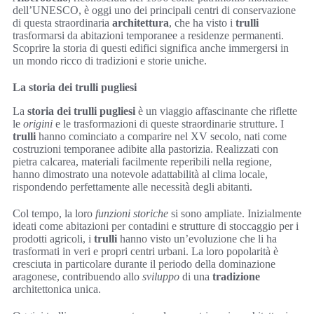
dell’UNESCO, è oggi uno dei principali centri di conservazione
di questa straordinaria
architettura
, che ha visto i
trulli
trasformarsi da abitazioni temporanee a residenze permanenti.
Scoprire la storia di questi edifici significa anche immergersi in
un mondo ricco di tradizioni e storie uniche.
La storia dei trulli pugliesi
La
storia dei trulli pugliesi
è un viaggio affascinante che riflette
le
origini
e le trasformazioni di queste straordinarie strutture. I
trulli
hanno cominciato a comparire nel XV secolo, nati come
costruzioni temporanee adibite alla pastorizia. Realizzati con
pietra calcarea, materiali facilmente reperibili nella regione,
hanno dimostrato una notevole adattabilità al clima locale,
rispondendo perfettamente alle necessità degli abitanti.
Col tempo, la loro
funzioni storiche
si sono ampliate. Inizialmente
ideati come abitazioni per contadini e strutture di stoccaggio per i
prodotti agricoli, i
trulli
hanno visto un’evoluzione che li ha
trasformati in veri e propri centri urbani. La loro popolarità è
cresciuta in particolare durante il periodo della dominazione
aragonese, contribuendo allo
sviluppo
di una
tradizione
architettonica unica.