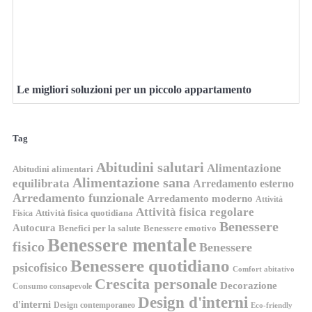
Le migliori soluzioni per un piccolo appartamento
Tag
Abitudini salutari
Alimentazione
Abitudini alimentari
Alimentazione sana
equilibrata
Arredamento esterno
Arredamento funzionale
Arredamento moderno
Attività
Attività fisica regolare
Attività fisica quotidiana
Fisica
Benessere
Autocura
Benefici per la salute
Benessere emotivo
Benessere mentale
fisico
Benessere
Benessere quotidiano
psicofisico
Comfort abitativo
Crescita personale
Decorazione
Consumo consapevole
Design d'interni
d'interni
Design contemporaneo
Eco-friendly