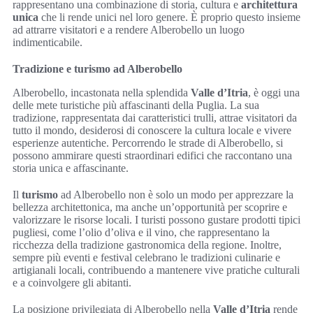
rappresentano una combinazione di storia, cultura e
architettura
unica
che li rende unici nel loro genere. È proprio questo insieme
ad attrarre visitatori e a rendere Alberobello un luogo
indimenticabile.
Tradizione e turismo ad Alberobello
Alberobello, incastonata nella splendida
Valle d’Itria
, è oggi una
delle mete turistiche più affascinanti della Puglia. La sua
tradizione, rappresentata dai caratteristici trulli, attrae visitatori da
tutto il mondo, desiderosi di conoscere la cultura locale e vivere
esperienze autentiche. Percorrendo le strade di Alberobello, si
possono ammirare questi straordinari edifici che raccontano una
storia unica e affascinante.
Il
turismo
ad Alberobello non è solo un modo per apprezzare la
bellezza architettonica, ma anche un’opportunità per scoprire e
valorizzare le risorse locali. I turisti possono gustare prodotti tipici
pugliesi, come l’olio d’oliva e il vino, che rappresentano la
ricchezza della tradizione gastronomica della regione. Inoltre,
sempre più eventi e festival celebrano le tradizioni culinarie e
artigianali locali, contribuendo a mantenere vive pratiche culturali
e a coinvolgere gli abitanti.
La posizione privilegiata di Alberobello nella
Valle d’Itria
rende