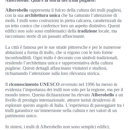
Alberobello: Qual è la storia dei trulli pugliesi?
Alberobello
rappresenta il fulcro della cultura dei trulli pugliesi,
con la sua
architettura unica
che ha catturato l’attenzione di
molti. I trulli sono costruzioni in pietra calcarea, caratterizzati da
un tetto conico che conferisce loro un aspetto distintivo. Questi
edifici non solo sono emblematici della
tradizione
locale, ma
raccontano storie di un passato affascinante.
La città è famosa per le sue strade pittoresche e per le numerose
abitazioni a forma di trullo, che si ergono con le loro forme
inconfondibili. Ogni trullo è decorato con simboli tradizionali,
rendendo l’architettura unica e rappresentativa della cultura
pugliese. Questi dettagli affascinano visitatori e studiosi,
richiamando l’attenzione sulla loro rilevanza storica.
Il
riconoscimento UNESCO
avvenuto nel 1996 ha messo in
evidenza l’importanza dei trulli non solo per la regione, ma per il
mondo intero. Questa dichiarazione ha elevato
Alberobello
a un
livello di prestigio internazionale, attrarre turisti desiderosi di
esplorare questo angolo di Italia. L’esperienza di passeggiare tra i
trulli garantisce un’immersione nella cultura e nei valori di un
patrimonio unico.
In sintesi, i trulli di Alberobello non sono semplici edifici;