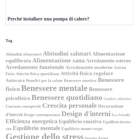
Perché installare una pompa di calore?
Tag
Abitudini salutari
Alimentazione
Abitudini alimentari
Alimentazione sana
equilibrata
Arredamento esterno
Arredamento funzionale
Arredamento moderno
Attività
Attività fisica regolare
Attività fisica quotidiana
Fisica
Benessere
Autocura
Benefici per la salute
Benessere emotivo
Benessere mentale
fisico
Benessere
Benessere quotidiano
psicofisico
Comfort abitativo
Crescita personale
Decorazione
Consumo consapevole
Design d'interni
d'interni
Design contemporaneo
Eco-friendly
Efficienza energetica
Equilibrio emotivo
Equilibrio lavoro-
Equilibrio mentale
Equilibrio mente-corpo
vita
Gestione dello stress
Interior design