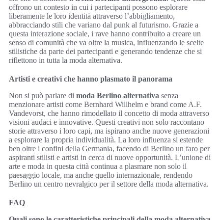
offrono un contesto in cui i partecipanti possono esplorare
liberamente le loro identità attraverso l’abbigliamento,
abbracciando stili che variano dal punk al futurismo. Grazie a
questa interazione sociale, i rave hanno contribuito a creare un
senso di comunità che va oltre la musica, influenzando le scelte
stilistiche da parte dei partecipanti e generando tendenze che si
riflettono in tutta la moda alternativa.
Artisti e creativi che hanno plasmato il panorama
Non si può parlare di
moda Berlino alternativa
senza
menzionare artisti come Bernhard Willhelm e brand come A.F.
Vandevorst, che hanno rimodellato il concetto di moda attraverso
visioni audaci e innovative. Questi creativi non solo raccontano
storie attraverso i loro capi, ma ispirano anche nuove generazioni
a esplorare la propria individualità. La loro influenza si estende
ben oltre i confini della Germania, facendo di Berlino un faro per
aspiranti stilisti e artisti in cerca di nuove opportunità. L’unione di
arte e moda in questa città continua a plasmare non solo il
paesaggio locale, ma anche quello internazionale, rendendo
Berlino un centro nevralgico per il settore della moda alternativa.
FAQ
Quali sono le caratteristiche principali della moda alternativa