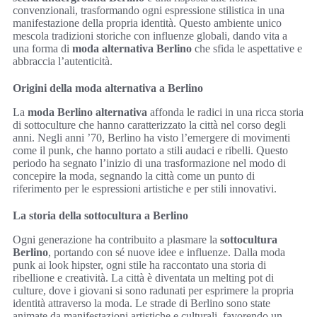
convenzionali, trasformando ogni espressione stilistica in una
manifestazione della propria identità. Questo ambiente unico
mescola tradizioni storiche con influenze globali, dando vita a
una forma di
moda alternativa Berlino
che sfida le aspettative e
abbraccia l’autenticità.
Origini della moda alternativa a Berlino
La
moda Berlino alternativa
affonda le radici in una ricca storia
di sottoculture che hanno caratterizzato la città nel corso degli
anni. Negli anni ’70, Berlino ha visto l’emergere di movimenti
come il punk, che hanno portato a stili audaci e ribelli. Questo
periodo ha segnato l’inizio di una trasformazione nel modo di
concepire la moda, segnando la città come un punto di
riferimento per le espressioni artistiche e per stili innovativi.
La storia della sottocultura a Berlino
Ogni generazione ha contribuito a plasmare la
sottocultura
Berlino
, portando con sé nuove idee e influenze. Dalla moda
punk ai look hipster, ogni stile ha raccontato una storia di
ribellione e creatività. La città è diventata un melting pot di
culture, dove i giovani si sono radunati per esprimere la propria
identità attraverso la moda. Le strade di Berlino sono state
animate da manifestazioni artistiche e culturali, favorendo un