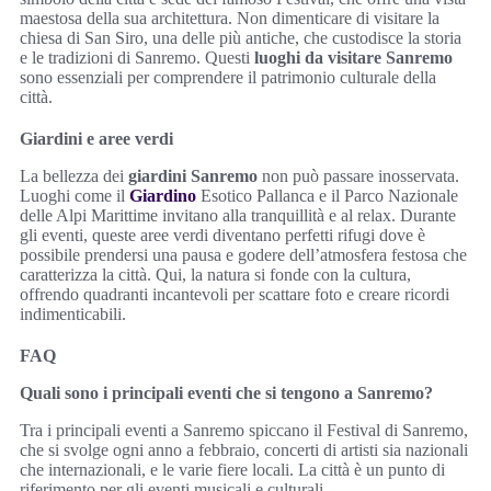
maestosa della sua architettura. Non dimenticare di visitare la
chiesa di San Siro, una delle più antiche, che custodisce la storia
e le tradizioni di Sanremo. Questi
luoghi da visitare Sanremo
sono essenziali per comprendere il patrimonio culturale della
città.
Giardini e aree verdi
La bellezza dei
giardini Sanremo
non può passare inosservata.
Luoghi come il
Giardino
Esotico Pallanca e il Parco Nazionale
delle Alpi Marittime invitano alla tranquillità e al relax. Durante
gli eventi, queste aree verdi diventano perfetti rifugi dove è
possibile prendersi una pausa e godere dell’atmosfera festosa che
caratterizza la città. Qui, la natura si fonde con la cultura,
offrendo quadranti incantevoli per scattare foto e creare ricordi
indimenticabili.
FAQ
Quali sono i principali eventi che si tengono a Sanremo?
Tra i principali eventi a Sanremo spiccano il Festival di Sanremo,
che si svolge ogni anno a febbraio, concerti di artisti sia nazionali
che internazionali, e le varie fiere locali. La città è un punto di
riferimento per gli eventi musicali e culturali.