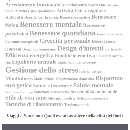
Arredamento funzionale
Arredamento moderno
Attività
Attività fisica regolare
Attività fisica quotidiana
Fisica
Benessere
Autocura
Benefici per la salute
Benessere emotivo
Benessere mentale
fisico
Benessere
Benessere quotidiano
psicofisico
Comfort abitativo
Crescita personale
Decorazione
Consumo consapevole
Design d'interni
d'interni
Design contemporaneo
Eco-friendly
Efficienza energetica
Equilibrio emotivo
Equilibrio lavoro-
Equilibrio mentale
Equilibrio mente-corpo
vita
Gestione dello stress
Interior design
Risparmio
Mindfulness
Moda italiana
Organizzazione domestica
energetico
Salute mentale
Salute e benessere
Sostenibilità ambientale
Soluzioni salvaspazio
Soluzioni di storage
Stile di vita sano
Stile minimalista
Sviluppo personale
Tecniche di rilassamento
Tendenze moda
Viaggi
>
Sanremo: Quali eventi assistere nella città dei fiori?