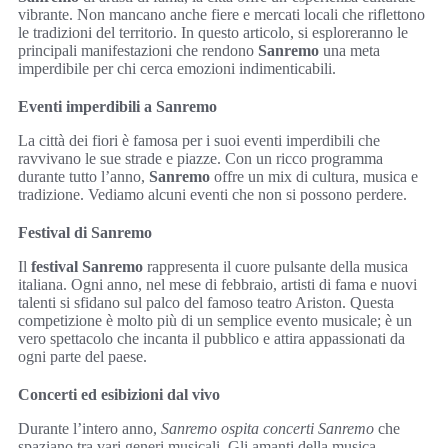
vibrante. Non mancano anche fiere e mercati locali che riflettono
le tradizioni del territorio. In questo articolo, si esploreranno le
principali manifestazioni che rendono
Sanremo
una meta
imperdibile per chi cerca emozioni indimenticabili.
Eventi imperdibili a Sanremo
La città dei fiori è famosa per i suoi eventi imperdibili che
ravvivano le sue strade e piazze. Con un ricco programma
durante tutto l’anno,
Sanremo
offre un mix di cultura, musica e
tradizione. Vediamo alcuni eventi che non si possono perdere.
Festival di Sanremo
Il
festival Sanremo
rappresenta il cuore pulsante della musica
italiana. Ogni anno, nel mese di febbraio, artisti di fama e nuovi
talenti si sfidano sul palco del famoso teatro Ariston. Questa
competizione è molto più di un semplice evento musicale; è un
vero spettacolo che incanta il pubblico e attira appassionati da
ogni parte del paese.
Concerti ed esibizioni dal vivo
Durante l’intero anno,
Sanremo ospita concerti Sanremo
che
spaziano tra vari generi musicali. Gli amanti della musica