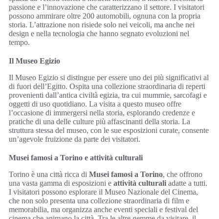
passione e l’innovazione che caratterizzano il settore. I visitatori
possono ammirare oltre 200 automobili, ognuna con la propria
storia. L’attrazione non risiede solo nei veicoli, ma anche nei
design e nella tecnologia che hanno segnato evoluzioni nel
tempo.
Il Museo Egizio
Il Museo Egizio si distingue per essere uno dei più significativi al
di fuori dell’Egitto. Ospita una collezione straordinaria di reperti
provenienti dall’antica civiltà egizia, tra cui mummie, sarcofagi e
oggetti di uso quotidiano. La visita a questo museo offre
l’occasione di immergersi nella storia, esplorando credenze e
pratiche di una delle culture più affascinanti della storia. La
struttura stessa del museo, con le sue esposizioni curate, consente
un’agevole fruizione da parte dei visitatori.
Musei famosi a Torino e attività culturali
Torino è una città ricca di
Musei famosi a Torino
, che offrono
una vasta gamma di esposizioni e
attività culturali
adatte a tutti.
I visitatori possono esplorare il Museo Nazionale del Cinema,
che non solo presenta una collezione straordinaria di film e
memorabilia, ma organizza anche eventi speciali e festival del
cinema che animano la città. Tra le altre gemme da visitare, il