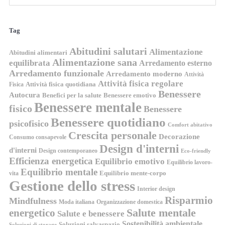
Tag
Abitudini salutari
Alimentazione
Abitudini alimentari
Alimentazione sana
equilibrata
Arredamento esterno
Arredamento funzionale
Arredamento moderno
Attività
Attività fisica regolare
Attività fisica quotidiana
Fisica
Benessere
Autocura
Benefici per la salute
Benessere emotivo
Benessere mentale
fisico
Benessere
Benessere quotidiano
psicofisico
Comfort abitativo
Crescita personale
Decorazione
Consumo consapevole
Design d'interni
d'interni
Design contemporaneo
Eco-friendly
Efficienza energetica
Equilibrio emotivo
Equilibrio lavoro-
Equilibrio mentale
Equilibrio mente-corpo
vita
Gestione dello stress
Interior design
Risparmio
Mindfulness
Moda italiana
Organizzazione domestica
energetico
Salute mentale
Salute e benessere
Sostenibilità ambientale
Soluzioni salvaspazio
Soluzioni di storage